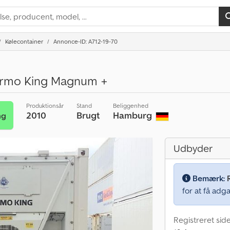
Kølecontainer
Annonce-ID: A712-19-70
hermo King Magnum +
Produktionsår
Stand
Beliggenhed
2010
Brugt
Hamburg
ng
Udbyder
Bemærk:
for at få adga
Registreret sid