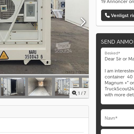
19 Annoncer on
Venligst r
SEND ANMO
Besked*
1
/
7
Navn*