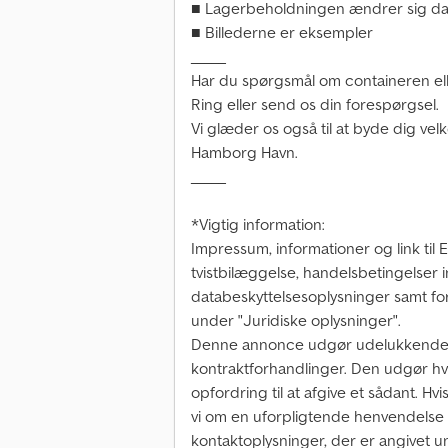
■ Lagerbeholdningen ændrer sig dagl
■ Billederne er eksempler
_____
Har du spørgsmål om containeren ell
Ring eller send os din forespørgsel.
Vi glæder os også til at byde dig ve
Hamborg Havn.
_____
*Vigtig information:
Impressum, informationer og link til
tvistbilæggelse, handelsbetingelser 
databeskyttelsesoplysninger samt for
under "Juridiske oplysninger".
Denne annonce udgør udelukkende 
kontraktforhandlinger. Den udgør hv
opfordring til at afgive et sådant. Hv
vi om en uforpligtende henvendelse via [
kontaktoplysninger, der er angivet u