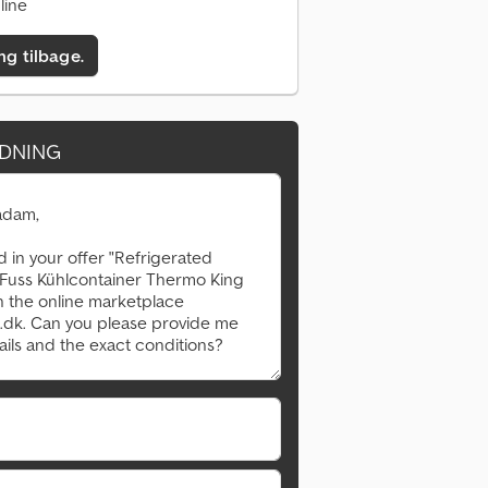
line
ing tilbage.
DNING