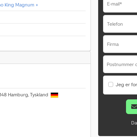
E-mail*
rmo King Magnum +
Telefon
Firma
Postnummer 
Jeg er fo
0148 Hamburg, Tyskland
Da