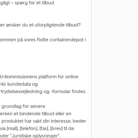
igt – spørg for et tilbud
er ønsker du et uforpligtende tilbud?
lkommen på vores flotte containerdepot i
 EU-Kommissionens platform for online
inkl. kundedata og
trydelsesvejledning og -formular findes
grundlag for senere
erken et bindende tilbud eller en
is produktet har vakt din interesse, beder
mail], [telefon], [fax], [brev] til de
nder "Juridiske oplysninger".