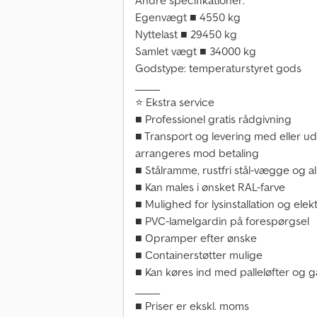
Andre specifikationer:
Egenvægt ■ 4550 kg
Nyttelast ■ 29450 kg
Samlet vægt ■ 34000 kg
Godstype: temperaturstyret gods
_____
⭐ Ekstra service
■ Professionel gratis rådgivning
■ Transport og levering med eller u
arrangeres mod betaling
■ Stålramme, rustfri stål-vægge og
■ Kan males i ønsket RAL-farve
■ Mulighed for lysinstallation og elek
■ PVC-lamelgardin på forespørgsel
■ Opramper efter ønske
■ Containerstøtter mulige
■ Kan køres ind med palleløfter og g
_____
■ Priser er ekskl. moms