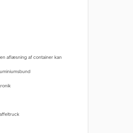
den aflæsning af container kan
 aluminiumsbund
tronik
affeltruck