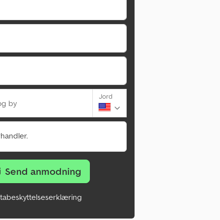
Jord
og by
rhandler.
Send anmodning
tabeskyttelseserklæring