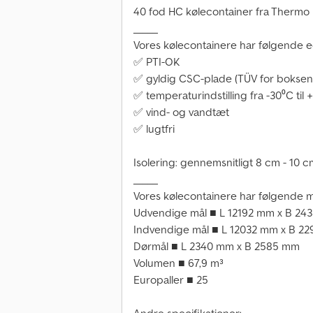
40 fod HC kølecontainer fra Thermo K
_____
Vores kølecontainere har følgende 
✅ PTI-OK
✅ gyldig CSC-plade (TÜV for boksen
✅ temperaturindstilling fra -30⁰C til
✅ vind- og vandtæt
✅ lugtfri
Isolering: gennemsnitligt 8 cm - 10 
_____
Vores kølecontainere har følgende m
Udvendige mål ■ L 12192 mm x B 24
Indvendige mål ■ L 12032 mm x B 2
Dørmål ■ L 2340 mm x B 2585 mm
Volumen ■ 67,9 m³
Europaller ■ 25