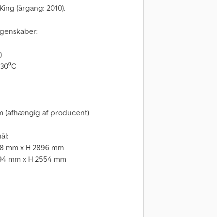
ing (årgang: 2010).
egenskaber:
)
 +30⁰C
cm (afhængig af producent)
ål:
38 mm x H 2896 mm
294 mm x H 2554 mm