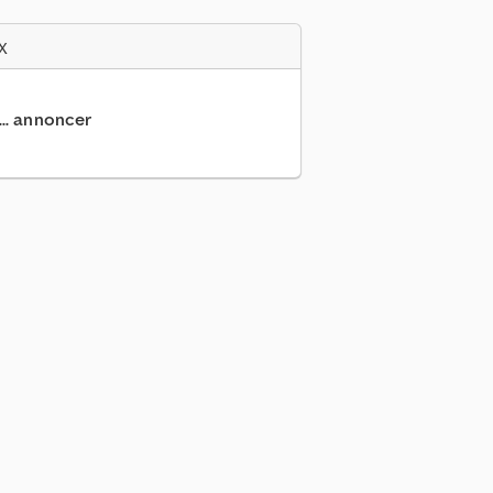
x
... annoncer