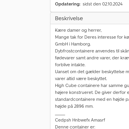
Opdatering:
sidst den 02.10.2024
Beskrivelse
Kære damer og herrer,
Mange tak for Deres interesse for 
GmbH i Hamborg.
Dybfrostcontainere anvendes til skå
fødevarer samt andre varer, der kræ
forblive intakte.
Uanset om det gælder beskyttelse mod
varer altid være beskyttet.
High Cube containere har samme gul
højere konstrueret. De giver derfor 
standardcontainere med en højde p
højde på 2896 mm.
_____
Cedpsh Hnbwefx Amasrf
Denne container er: