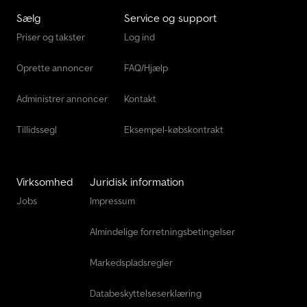
Sælg
Service og support
Priser og takster
Log ind
Oprette annoncer
FAQ/Hjælp
Administrer annoncer
Kontakt
Tillidssegl
Eksempel-købskontrakt
Virksomhed
Juridisk information
Jobs
Impressum
Almindelige forretningsbetingelser
Markedspladsregler
Databeskyttelseserklæring