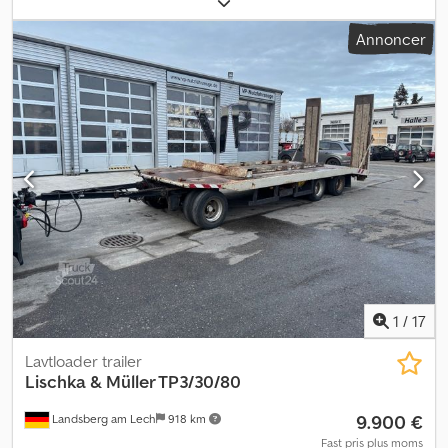
kg
, lastepladsvolumen:
76,4 m³
, 40 fod lagercontainer; næsten
som ny; kun én sørejse gammel Vind- og vandtæt Letgående
Annoncer
dobbeltdøre Trægulv Med gyldig CSC-plade Codpstp Tbrefx Am
Hjrf Tekniske data: Udvendige mål (LxBxH): 12.192 x 2.438 x 2.896
mm Indvendige mål (LxBxH): 12.032 x 2.352 x 2.698 mm Dørstørrelse:
2343 x 2585 mm Volumen: 76,2 m³ Containerkonstruktion:
Stålrammekonstruktion som bærende element bestående af 4
hjørnestolper, 6 mm stærke, og tag-/bunddrager 3 til 4 mm stærk
Vægge af profileret stålplade, 2 mm stærke Dobbeltdør med
omløbende gummitætning 4 stk. galvaniserede låsestænger 4
ventilationsåbninger i siderne under tagrammen Gaffellommer i
bundrammen, 4 mm stærk Gulv af coatede træplader, 28 mm
stærk, vandbestandig, bygget efter ISO-standard Vi tilbyder gerne
levering mod merpris. Besigtigelse mulig efter aftale til enhver tid
på vores plads i 48465 Schüttorf.
1
/
17
Lavtloader trailer
Lischka & Müller TP3/30/80
9.900 €
Landsberg am Lech
918 km
Fast pris plus moms