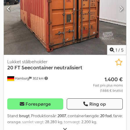
kontraktforhandlinger og udgør hverken et bindende tilbud eller
en opfordring til at afgive et sådan. Hvis produktet har vakt deres
interesse, bedes De sende os en uforpligtende besked pr. [mail],
[telefon], [fax], [brev] til de kontaktdata, der står under "Juridiske
oplysninger" eller via funktionen "Send besked", med oplysning
om [mailadresse], [faxnummer] eller [postadresse]. Vi vil herefter
sende Dem et bindende tilbud og vores forretningsbetingelser
samt kundeoplysninger.
1
/
5
Lukket stålbeholder
20 FT Seecontainer neutralisiert
1.400 €
Hamburg
302 km
Fast pris plus moms
(1.666 € brutto)
Forespørge
Ring op
Stand:
brugt
, Produktionsår:
2007
, containerlængde:
20 fod
, farve:
orange
, samlet vægt:
28.280 kg
, tomvægt:
2.200 kg
,
lastepladsvolumen:
33,1 m³
, læsningsbredde:
2.352 mm
, længde af