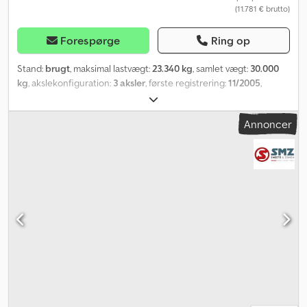
(11.781 € brutto)
Forespørge
Ring op
Stand:
brugt
, maksimal lastvægt:
23.340 kg
, samlet vægt:
30.000
kg
, akslekonfiguration:
3 aksler
, første registrering:
11/2005
,
næste syn (TÜV):
06/2026
, Tekniske data: Ladfladelængde: 8.000
mm inkl. 1.400 mm bagudgående afskråning, frontafskæring 45
Annoncer
grader Ladfladebredde: 2.750 mm Ladfladehøjde læsset: 880 mm
Hastighed: 80 km/t Akselbelastning: 3 x 10.000 kg Totalvægt:
30.000 kg Egenvægt: 6.660 kg Cjdjyg Uv Sjpfx Am Horf Nyttelast:
23.360 kg Udstyr Trækkstang - 1.500 mm lang, 40 mm lige trækøje
Aksler BPW-aksler med luftaffjedring ABS Ophældningsramper - 1-
delt, 2.700 mm lang, 640 mm bred fjederrampe - Klapbar støtte
bagtil