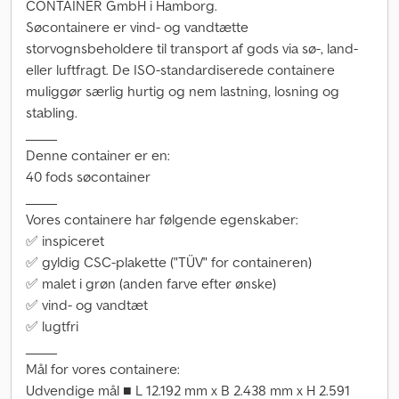
CONTAINER GmbH i Hamborg.
Søcontainere er vind- og vandtætte
storvognsbeholdere til transport af gods via sø-, land-
eller luftfragt. De ISO-standardiserede containere
muliggør særlig hurtig og nem lastning, losning og
stabling.
_____
Denne container er en:
40 fods søcontainer
_____
Vores containere har følgende egenskaber:
✅ inspiceret
✅ gyldig CSC-plakette ("TÜV" for containeren)
✅ malet i grøn (anden farve efter ønske)
✅ vind- og vandtæt
✅ lugtfri
_____
Mål for vores containere:
Udvendige mål ■ L 12.192 mm x B 2.438 mm x H 2.591