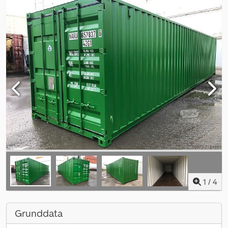
1
/
4
Grunddata