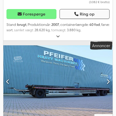
(3.082 € brutto)
Forespørge
Ring op
Stand:
brugt
, Produktionsår:
2007
, containerlængde:
40 fod
, farve:
sort
, samlet vægt:
28.620 kg
, tomvægt:
3.880 kg
,
lastepladsvolumen:
76,4 m³
, læsningsbredde:
2.353 mm
, længde af
lastrum:
12.032 mm
, lastepladshøjde:
2.690 mm
, Kære damer og
Annoncer
herrer, Mange tak for Deres interesse i containeren fra MT
CONTAINER GmbH i Hamborg. Søcontainere er vindtætte og
vandtætte storcontainere til transport af gods via sø-, land- eller
luftfragt. De ISO-standardiserede containere kan især hurtigt og
nemt lastes, losses og stables. High Cube-containere svarer i
grundmål til en standardcontainer. De er lige så brede og lange,
men konstrueret højere. Derved opnås et større rumfang og
mere lastkapacitet. I modsætning til standardcontainere, der har
en højde på 2591 mm, har High-Cube containere en højde på
2896 mm. _____ Denne container er en: Csdpfxeh Hnacj Am Herf
40 fod HC container _____ Vores containere har følgende
egenskaber: ✅ kontrolleret ✅ gyldig CSC-mærkat (teknisk
godkendelse af boksen) ✅ malet sort (ønsket farve muligt) ✅