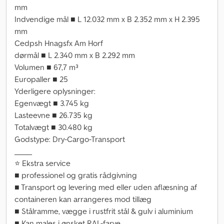
mm
Indvendige mål ■ L 12.032 mm x B 2.352 mm x H 2.395
mm
Cedpsh Hnagsfx Am Horf
dørmål ■ L 2.340 mm x B 2.292 mm
Volumen ■ 67,7 m³
Europaller ■ 25
Yderligere oplysninger:
Egenvægt ■ 3.745 kg
Lasteevne ■ 26.735 kg
Totalvægt ■ 30.480 kg
Godstype: Dry-Cargo-Transport
_____
⭐ Ekstra service
■ professionel og gratis rådgivning
■ Transport og levering med eller uden aflæsning af
containeren kan arrangeres mod tillæg
■ Stålramme, vægge i rustfrit stål & gulv i aluminium
■ Kan males i ønsket RAL-farve