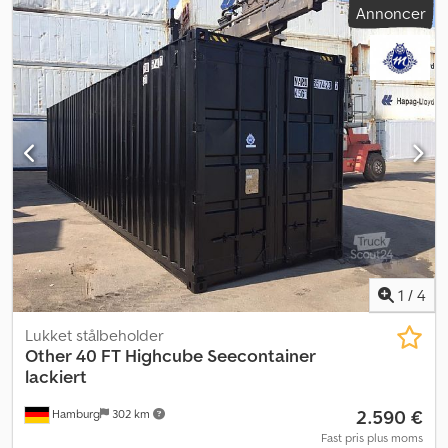
Annoncer
1
/
4
Lukket stålbeholder
Other
40 FT Highcube Seecontainer
lackiert
2.590 €
Hamburg
302 km
Fast pris plus moms