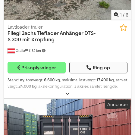
1
/
6
Lavtloader trailer
Fliegl
3achs Tieflader Anhänger DTS-
S 300 mit Kröpfung
Gralla
1.132 km
Prisoplysninger
Ring op
Stand:
ny
, tomvægt:
6.600 kg
, maksimal lastvægt:
17.400 kg
, samlet
vægt:
24.000 kg
, akslekonfiguration:
3 aksler
, samlet længde:
10.900 mm
, affjedring:
stål
, dækstørrelse:
235/75 R17,5
(Doppelbereifung)
, farve:
sølvfarvet
, geartype:
mekanisk
,
Annoncer
brændstofforbrug (bykørsel):
1.090 l/100 km
, Egenvægt: 6.600 kg,
tilladt totalvægt: 24.000 kg, dæktype: 235/75 R17.5, 1. aksel: , 2. aksel: ,
3. aksel: , bladfjedring, vægte: Omgående indregistrering teknisk
mulig. Totalvægt: 24.000 kg, op til 30.000 kg. Nyttelast ca.: 17.400
kg, op til 23.400 kg. Egenvægt ca.: 6.600 kg +/-