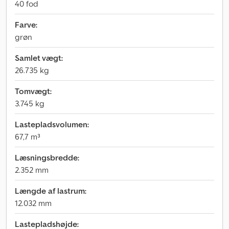
40 fod
Farve:
grøn
Samlet vægt:
26.735 kg
Tomvægt:
3.745 kg
Lastepladsvolumen:
67,7 m³
Læsningsbredde:
2.352 mm
Længde af lastrum:
12.032 mm
Lastepladshøjde: