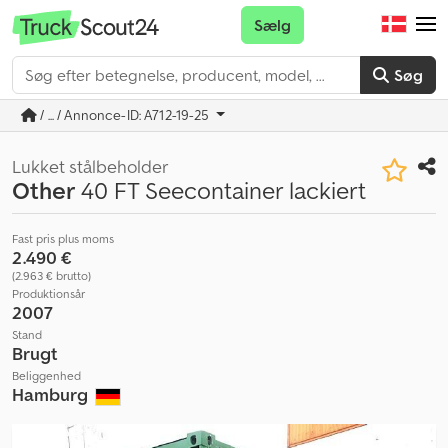
Sælg
Søg
/ ... / Annonce-ID: A712-19-25
Lukket stålbeholder
Other
40 FT Seecontainer lackiert
Fast pris plus moms
2.490 €
(2.963 € brutto)
Produktionsår
2007
Stand
Brugt
Beliggenhed
Hamburg