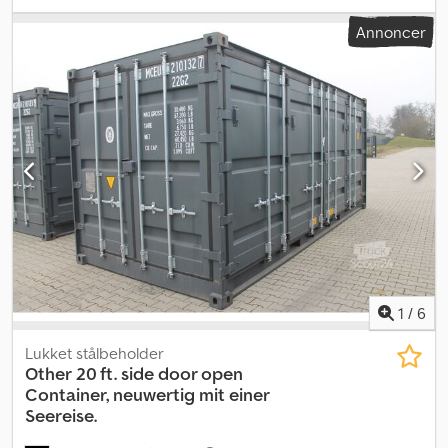
lastrum:
5.898 mm
, lastepladshøjde:
2.390 mm
,
Annoncer
1
/
6
Lukket stålbeholder
Other
20 ft. side door open
Container, neuwertig mit einer
Seereise.