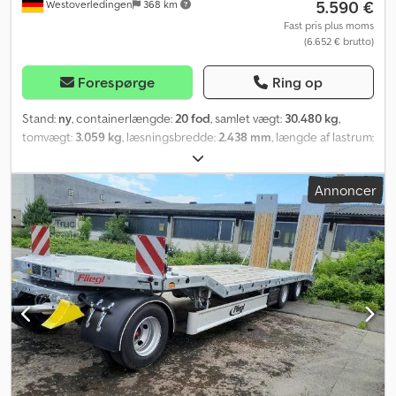
5.590 €
Westoverledingen
368 km
Fast pris plus moms
(6.652 € brutto)
Forespørge
Ring op
Stand:
ny
, containerlængde:
20 fod
, samlet vægt:
30.480 kg
,
tomvægt:
3.059 kg
, læsningsbredde:
2.438 mm
, længde af lastrum:
6.058 mm
, lastepladshøjde:
2.591 mm
, 20 fods container med
sideåbning, næsten som ny, har været på en sørejse. På grund af
Annoncer
sørejsen kan der forekomme mindre buler og ridser. En kort og en
lang side kan åbnes. Udvendige mål: ca. L x B x H 6,06 m x 2,44 m x
2,59 m Indvendige mål: ca. L x B x H 5,89 m x 2,28 m x 2,39 m Crjdjp
R Nnbopfx Am Hof Åbningsmål for den korte dobbeltdør, B x H ca.
2,20 m x 2,14 m Åbningsmål for den lange side, B x H ca. 5,80 m x 2,14
m Egenvægt ca. 3060 kg, nyttelast: 27420 kg Udførelse med
lommer til gaffeltruck og galvaniserede låsestænger. "Look box",
trægulv, indvendig farve: grå Kan stables i op til 8 lag, udvendig
farve: RAL: 7024 grafitgrå Købspris, inklusive pålastning, D-26810
Westoverledingen. Ved forespørgsler bedes I angive firmanavn og
evt. leveringsadresse, hvorefter vi sender et individuelt tilbud.