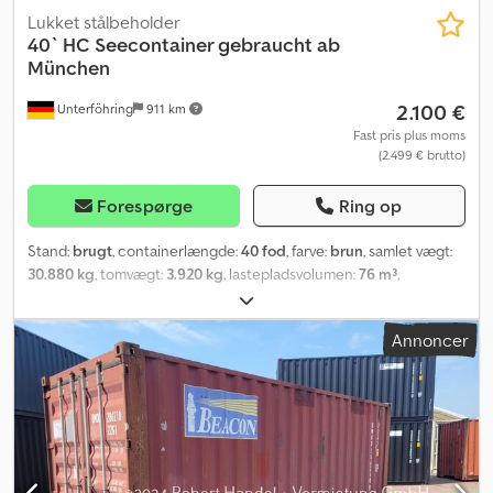
Lukket stålbeholder
40` HC Seecontainer gebraucht ab
München
2.100 €
Unterföhring
911 km
Fast pris plus moms
(2.499 € brutto)
Forespørge
Ring op
Stand:
brugt
, containerlængde:
40 fod
, farve:
brun
, samlet vægt:
30.880 kg
, tomvægt:
3.920 kg
, lastepladsvolumen:
76 m³
,
læsningsbredde:
2.330 mm
, længde af lastrum:
12.015 mm
,
lastepladshøjde:
2.690 mm
, Skibscontainere i alle størrelser og
Annoncer
typer, nye og brugte – direkte fra specialisten! Crodpfx Abot A R I
Ujwsf