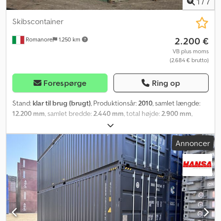
1
/
7
Skibscontainer
2.200 €
Romanore
1.250 km
VB plus moms
(2.684 € brutto)
Forespørge
Ring op
Stand:
klar til brug (brugt)
, Produktionsår:
2010
, samlet længde:
12.200 mm
, samlet bredde:
2.440 mm
, total højde:
2.900 mm
,
døråbningsbredde:
2.336 mm
, døråbningshøjde:
2.585 mm
, indre
højde:
2.695 mm
, indre længde:
12.031 mm
, indre bredde:
2.348
Annoncer
mm
, 40 FODS HIGH CUBE CONTAINER I GODT STAND Csdpork
Erajfx Abworf CSC SKAL FORNYES 3 ENHEDER TILGÆNGELIGE