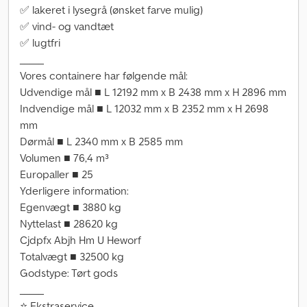
✅ lakeret i lysegrå (ønsket farve mulig)
✅ vind- og vandtæt
✅ lugtfri
_____
Vores containere har følgende mål:
Udvendige mål ■ L 12192 mm x B 2438 mm x H 2896 mm
Indvendige mål ■ L 12032 mm x B 2352 mm x H 2698
mm
Dørmål ■ L 2340 mm x B 2585 mm
Volumen ■ 76,4 m³
Europaller ■ 25
Yderligere information:
Egenvægt ■ 3880 kg
Nyttelast ■ 28620 kg
Cjdpfx Abjh Hm U Heworf
Totalvægt ■ 32500 kg
Godstype: Tørt gods
_____
⭐ Ekstraservice