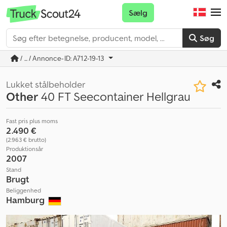
Sælg
Søg
/ ... / Annonce-ID: A712-19-13
Lukket stålbeholder
Other
40 FT Seecontainer Hellgrau
Fast pris plus moms
2.490 €
(2.963 € brutto)
Produktionsår
2007
Stand
Brugt
Beliggenhed
Hamburg