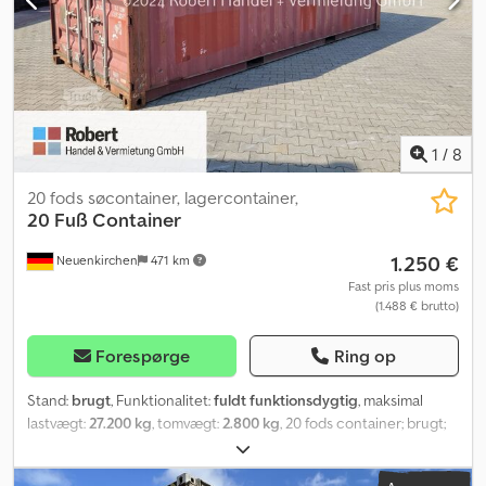
1
/
8
20 fods søcontainer, lagercontainer,
20 Fuß Container
1.250 €
Neuenkirchen
471 km
Fast pris plus moms
(1.488 € brutto)
Forespørge
Ring op
Stand:
brugt
, Funktionalitet:
fuldt funktionsdygtig
, maksimal
lastvægt:
27.200 kg
, tomvægt:
2.800 kg
, 20 fods container; brugt;
adskillige sørejser gammel Vind- og vandtæt Letgående
dobbeltdøre Trægulv Med gyldig CSC-plade EOD-døre på