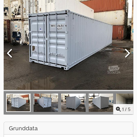
1
/
5
Grunddata