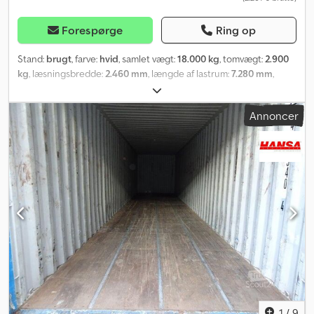
Forespørge
Ring op
Stand:
brugt
, farve:
hvid
, samlet vægt:
18.000 kg
, tomvægt:
2.900
kg
, læsningsbredde:
2.460 mm
, længde af lastrum:
7.280 mm
,
lastepladshøjde:
2.480 mm
, maskine/køretøjsnummer:
701624-0
,
BDF stål skiftelad/skiftekasse, 7,45 m med rullegitter,
Annoncer
lagercontainer * Skiftekasse / stålcontainer med profileret
ydervæg * Lagercontainer * Rulleport * Nøglehuls-lister *
Skridsikker krydsfinerbund, truckkørbar * Teleskopiske støtteben
* Afsætningshøjde: 1,02 - 1,32 m * Fabrikat: SICOM Credpfeqgd I
Hsx Abwjf * Gennemkørselsåbning ved rulleport: 2,27 m * Let rust
på ramme og opbygning * Afskalning af maling ved rulleporten
1
/
9