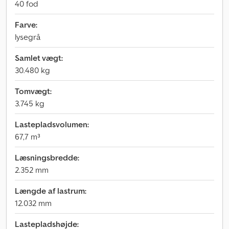
40 fod
Farve:
lysegrå
Samlet vægt:
30.480 kg
Tomvægt:
3.745 kg
Lastepladsvolumen:
67,7 m³
Læsningsbredde:
2.352 mm
Længde af lastrum:
12.032 mm
Lastepladshøjde: