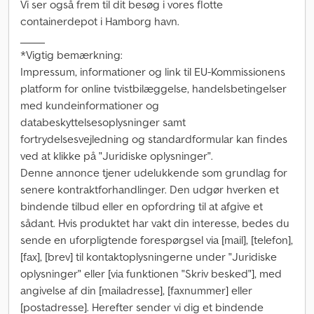
Vi ser også frem til dit besøg i vores flotte
containerdepot i Hamborg havn.
_____
*Vigtig bemærkning:
Impressum, informationer og link til EU-Kommissionens
platform for online tvistbilæggelse, handelsbetingelser
med kundeinformationer og
databeskyttelsesoplysninger samt
fortrydelsesvejledning og standardformular kan findes
ved at klikke på "Juridiske oplysninger".
Denne annonce tjener udelukkende som grundlag for
senere kontraktforhandlinger. Den udgør hverken et
bindende tilbud eller en opfordring til at afgive et
sådant. Hvis produktet har vakt din interesse, bedes du
sende en uforpligtende forespørgsel via [mail], [telefon],
[fax], [brev] til kontaktoplysningerne under "Juridiske
oplysninger" eller [via funktionen "Skriv besked"], med
angivelse af din [mailadresse], [faxnummer] eller
[postadresse]. Herefter sender vi dig et bindende