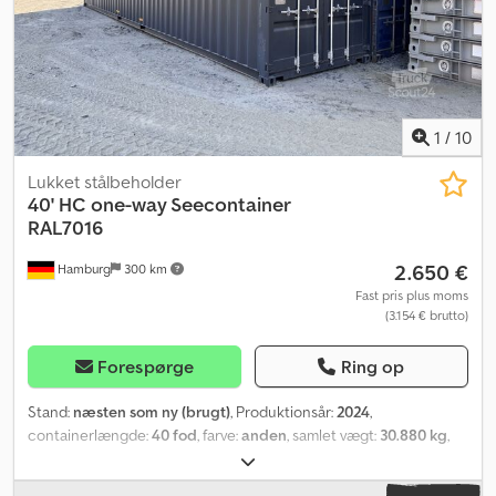
1
/
10
Lukket stålbeholder
40' HC one-way Seecontainer
RAL7016
2.650 €
Hamburg
300 km
Fast pris plus moms
(3.154 € brutto)
Forespørge
Ring op
Stand:
næsten som ny (brugt)
, Produktionsår:
2024
,
containerlængde:
40 fod
, farve:
anden
, samlet vægt:
30.880 kg
,
tomvægt:
3.920 kg
, lastepladsvolumen:
76 m³
, læsningsbredde:
2.330 mm
, længde af lastrum:
12.015 mm
, lastepladshøjde:
2.690