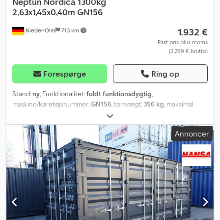
Neptun
Nordica 1300kg
2,63x1,45x0,40m GN156
1.932 €
Nieder-Olm
713 km
Fast pris plus moms
(2.299 € brutto)
Forespørge
Ring op
Stand:
ny
, Funktionalitet:
fuldt funktionsdygtig
,
maskine/køretøjsnummer:
GN156
, tomvægt:
356 kg
, maksimal
lastvægt:
944 kg
, samlet vægt:
1.300 kg
, akslekonfiguration:
2
aksler
, længde af lastrum:
2.630 mm
, læsningsbredde:
1.450 mm
,
Annoncer
lastepladshøjde:
400 mm
, Udstyr:
uploader
, Sidevæg, ræling og
andet tilbehør - Sidepaneler af galvaniseret stålplade, 40 cm høje,
dobbeltsidet - med spændelukninger - sidepaneler, der kan
klappes ned og tages af på alle sider - hjørnestolper kan tages ud
- hurtig ombygning til platformstrailer - robuste og
langtidsholdbare hængsler Mulighed for montering af presenning
og net - monterede beslag til fastgørelse af presenning og net
Chassis og ramme - kugletræk med sikkerhedsindikator - delvist
varmgalvaniseret - boltet chassis med V-trækstang - ramme med