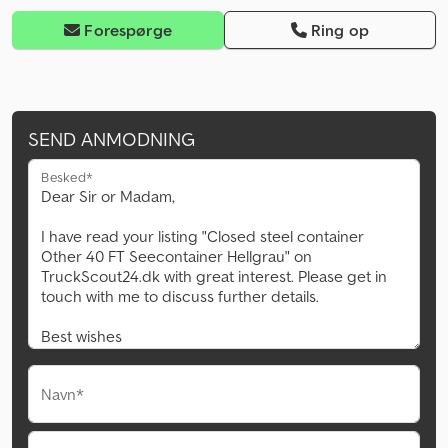
Forespørge
Ring op
SEND ANMODNING
Besked*
Navn*