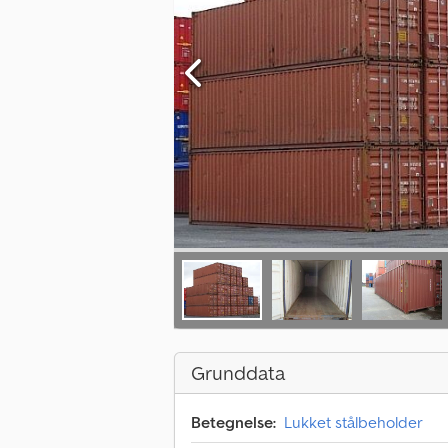
Grunddata
Betegnelse:
Lukket stålbeholder