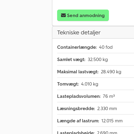
Send anmodning
Tekniske detaljer
Containerlængde:
40 fod
Samlet vægt:
32.500 kg
Maksimal lastvægt:
28.490 kg
Tomvægt:
4.010 kg
Lastepladsvolumen:
76 m³
Læsningsbredde:
2.330 mm
Længde af lastrum:
12.015 mm
Lastepladshøjde:
2.690 mm