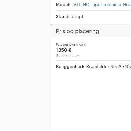
Model:
40 ft HC Lagercontainer Ho
Stand:
brugt
Pris og placering
Fast pris plus moms
1.350 €
(1.606 € brutto)
Beliggenhed:
Bramfelder Straße 1