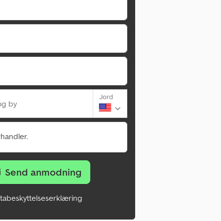
Jord
og by
rhandler.
Send anmodning
tabeskyttelseserklæring