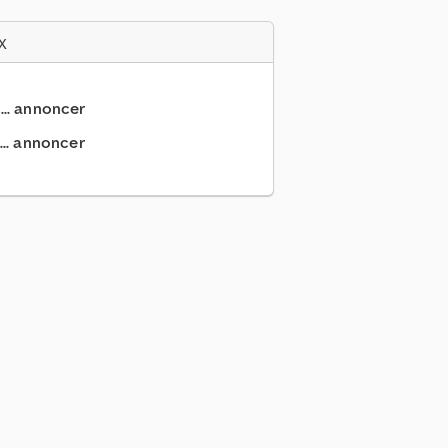
x
... annoncer
... annoncer