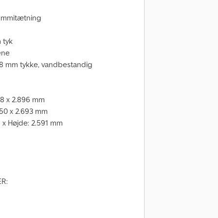
ummitætning
 tyk
ene
 28 mm tykke, vandbestandig
438 x 2.896 mm
.350 x 2.693 mm
 x Højde: 2.591 mm
R: