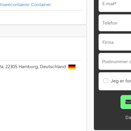
E-mail*
chseecontainer Container
Telefon
Firma
Postnummer 
02a, 22305 Hamburg, Deutschland
Jeg er fo
Da