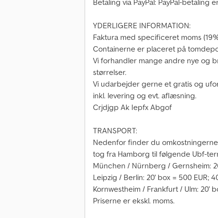
Betaling via PayPal: PayPal-betaling 
YDERLIGERE INFORMATION:
Faktura med specificeret moms (19%
Containerne er placeret på tomdepo
Vi forhandler mange andre nye og br
størrelser.
Vi udarbejder gerne et gratis og ufor
inkl. levering og evt. aflæsning.
Crjdjgp Ak Iepfx Abgof
TRANSPORT:
Nedenfor finder du omkostningerne 
tog fra Hamborg til følgende Ubf-ter
München / Nürnberg / Gernsheim: 20
Leipzig / Berlin: 20' box = 500 EUR; 
Kornwestheim / Frankfurt / Ulm: 20' 
Priserne er ekskl. moms.