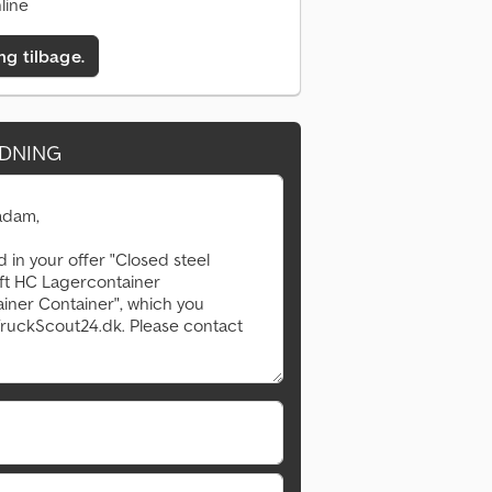
line
ing tilbage.
DNING