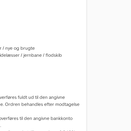
er / nye og brugte
sidelæsser / jernbane / flodskib
erføres fuldt ud til den angivne
ice. Ordren behandles efter modtagelse
overføres til den angivne bankkonto
.