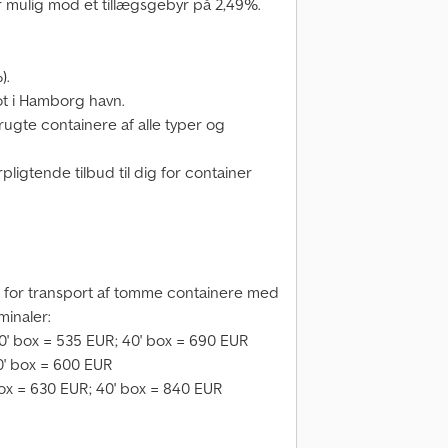
er mulig mod et tillægsgebyr på 2,49%.
).
t i Hamborg havn.
ugte containere af alle typer og
pligtende tilbud til dig for container
for transport af tomme containere med
minaler:
' box = 535 EUR; 40' box = 690 EUR
40' box = 600 EUR
box = 630 EUR; 40' box = 840 EUR