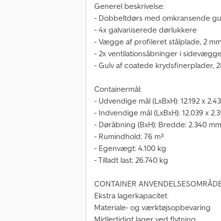
Generel beskrivelse:
- Dobbeltdørs med omkransende g
- 4x galvaniserede dørlukkere
- Vægge af profileret stålplade, 2 mm
- 2x ventilationsåbninger i sidevægg
- Gulv af coatede krydsfinerplader,
Containermål:
- Udvendige mål (LxBxH): 12.192 x 2.
- Indvendige mål (LxBxH): 12.039 x 2
- Døråbning (BxH): Bredde: 2.340 mm
- Rumindhold: 76 m³
- Egenvægt: 4.100 kg
- Tilladt last: 26.740 kg
CONTAINER ANVENDELSESOMRÅDE
Ekstra lagerkapacitet
Materiale- og værktøjsopbevaring
Midlertidigt lager ved flytning