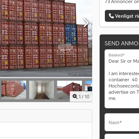
73 Annoncer on
Venligst r
SEND ANMO
Besked*
1
/
10
Navn*