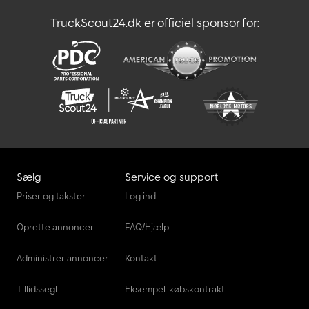
TruckScout24.dk er officiel sponsor for:
Sælg
Service og support
Priser og takster
Log ind
Oprette annoncer
FAQ/Hjælp
Administrer annoncer
Kontakt
Tillidssegl
Eksempel-købskontrakt