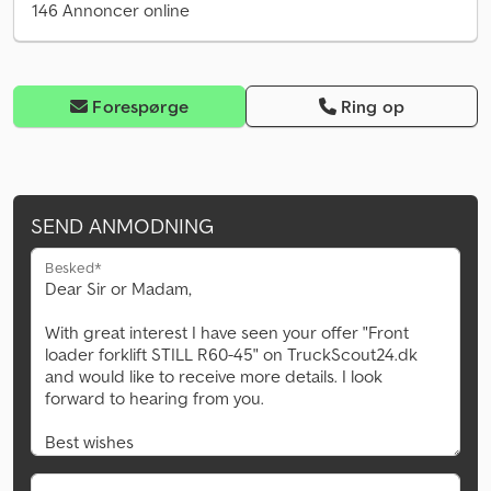
146 Annoncer online
Forespørge
Ring op
SEND ANMODNING
Besked*