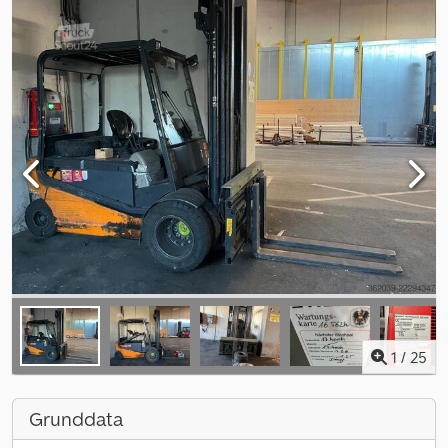
1
/
25
Grunddata