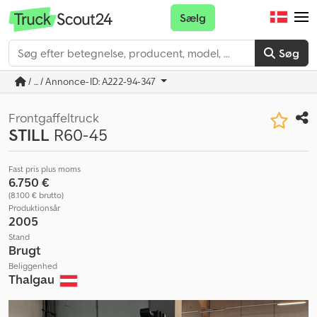
Sælg
Søg
/ ... / Annonce-ID: A222-94-347
Frontgaffeltruck
STILL
R60-45
Fast pris plus moms
6.750 €
(8.100 € brutto)
Produktionsår
2005
Stand
Brugt
Beliggenhed
Thalgau