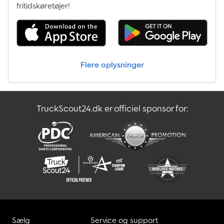
Kontroller altid vores bankoplysninger før transaktionen! - Det er
fritidskøretøjer!
ikke muligt at reservere køretøjer uden depositum. - Tryk- og
skrivefejl kan forekomme i beskrivelsen af alle tilbudte køretøjer.
Flere oplysninger
TruckScout24.dk er officiel sponsor for:
Sælg
Service og support