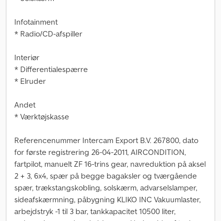
Infotainment
* Radio/CD-afspiller
Interiør
* Differentialespærre
* Elruder
Andet
* Værktøjskasse
Referencenummer Intercam Export B.V. 267800, dato
for første registrering 26-04-2011, AIRCONDITION,
fartpilot, manuelt ZF 16-trins gear, navreduktion på aksel
2 + 3, 6x4, spær på begge bagaksler og tværgående
spær, trækstangskobling, solskærm, advarselslamper,
sideafskærmning, påbygning KLIKO INC Vakuumlaster,
arbejdstryk -1 til 3 bar, tankkapacitet 10500 liter,