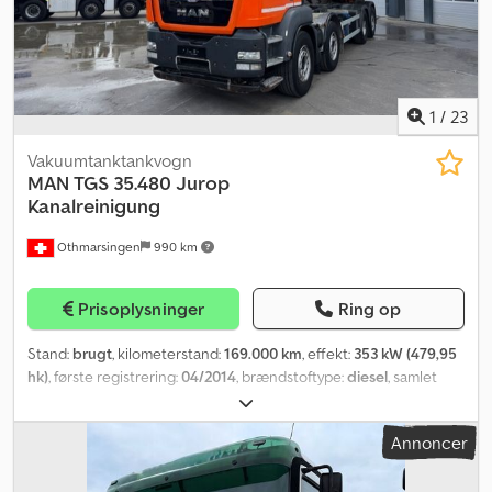
Reservation af køretøjet er kun mulig med depositum. - Skrive- og
tekstfejl forbeholdes for alle udbudte køretøjer.
1
/
23
Vakuumtanktankvogn
MAN
TGS 35.480 Jurop
Kanalreinigung
Othmarsingen
990 km
Prisoplysninger
Ring op
Stand:
brugt
, kilometerstand:
169.000 km
, effekt:
353 kW (479,95
hk)
, første registrering:
04/2014
, brændstoftype:
diesel
, samlet
vægt:
32.000 kg
, bremser:
retarder
, geartype:
mekanisk
,
emissionsklasse:
Euro 5
, Udstyr:
sodfilter
, - Retarder - Klima -
Annoncer
Højrestyret - Jurop 2014 årgang med flagesystem Affjedring: blad-
luft Crodjyxzvdopfx Amzof