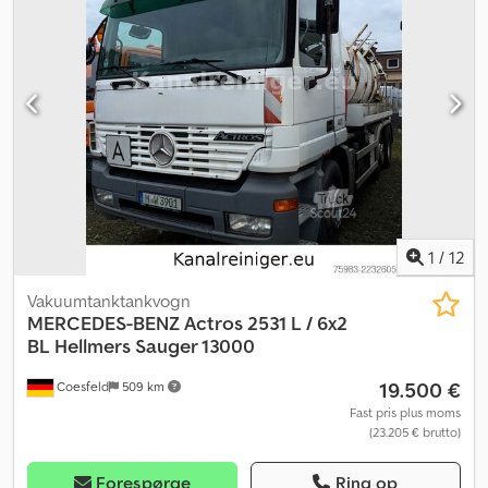
1
/
12
Vakuumtanktankvogn
MERCEDES-BENZ
Actros 2531 L / 6x2
BL Hellmers Sauger 13000
19.500 €
Coesfeld
509 km
Fast pris plus moms
(23.205 € brutto)
Forespørge
Ring op