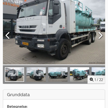
1
/
22
Grunddata
Betegnelse: