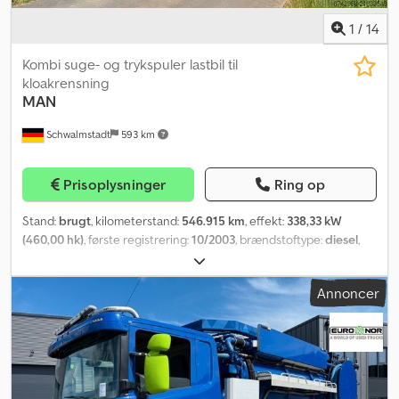
1
/
14
Kombi suge- og trykspuler lastbil til
kloakrensning
MAN
Schwalmstadt
593 km
Prisoplysninger
Ring op
Stand:
brugt
, kilometerstand:
546.915 km
, effekt:
338,33 kW
(460,00 hk)
, første registrering:
10/2003
, brændstoftype:
diesel
,
næste syn (TÜV):
05/2027
, brændstof:
diesel
, MAN 27.460 6x2
Kombinationsspuler Årgang: 2003 Syn: Ny syn 05/27 Kilometertal:
Annoncer
546.915 km (Kan stadig ændre sig, da bilen fortsat er i brug). Tilladt
totalvægt: 28.000 kg (7,5/13,0/9,0) Motor: D2876LF03 – 460 hk / 338
kW, EURO 3 Brændstoftank: 300 l., placeret til højre på køretøjet
Ekstraudstyr: - ECAS luftaffjedringssystem - Bakkamera - Elektrisk
opvarmede og justerbare sidespejle - Elektriske sideruder højre
side - Rundlys for og bag Opbygning: Müller Canalmaster F 130 EG