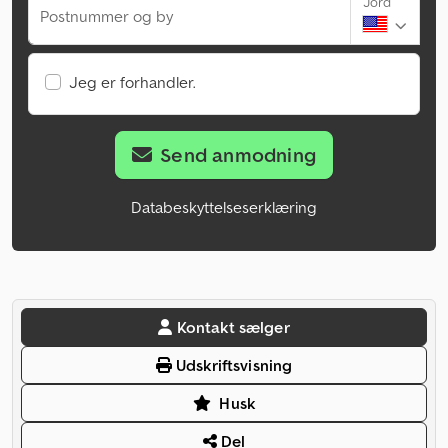
Jord
Postnummer og by
Jeg er forhandler.
Send anmodning
Databeskyttelseserklæring
Kontakt sælger
Udskriftsvisning
Husk
Del