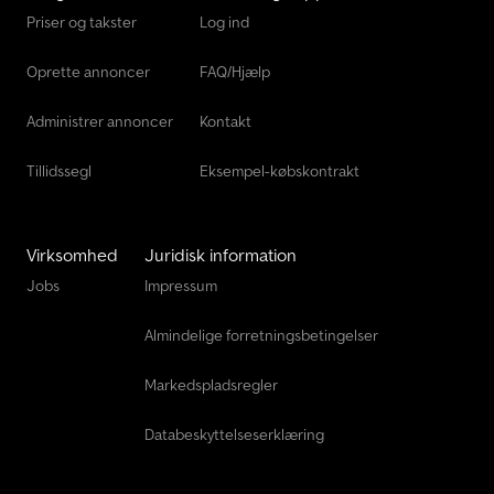
Priser og takster
Log ind
Oprette annoncer
FAQ/Hjælp
Administrer annoncer
Kontakt
Tillidssegl
Eksempel-købskontrakt
Virksomhed
Juridisk information
Jobs
Impressum
Almindelige forretningsbetingelser
Markedspladsregler
Databeskyttelseserklæring