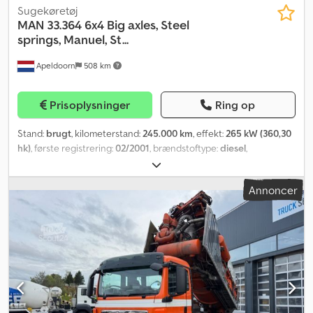
Sugekøretøj
MAN
33.364 6x4 Big axles, Steel
springs, Manuel, St...
Apeldoorn
508 km
Prisoplysninger
Ring op
Stand:
brugt
, kilometerstand:
245.000 km
, effekt:
265 kW (360,30
hk)
, første registrering:
02/2001
, brændstoftype:
diesel
,
akslekonfiguration:
6x4
, brændstof:
diesel
, farve:
anden
, førerhus:
dagkabine
, geartype:
mekanisk
, emissionsklasse:
euro2
,
Annoncer
affjedring:
stål
, Produktionsår:
2001
, MAN 33.364, 2001, 6x4 med
navreduktion, Fuldstændig bladfjedret, Manuelt gear, Rustfri
ståltank Ingen pumper! = Yderligere information = Affjedring:
Bladefjedre Foraksel: Styret Bageraksel 1: Dobbeltmonteret;
Reduktion: Ydre planetaksler Bageraksel 2: Dobbeltmonteret;
Reduktion: Ydre planetaksler = Firmaoplysninger =
Bankoplysninger: Rabobank-konto: 39.33.10.655 IBAN:
NL73RABO0393310655 Cjdpfoy Dppvjx Amzjrf SWIFT-kode:
RABONL2U - Tjek altid vores bankoplysninger inden transaktion! -