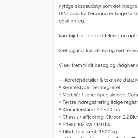
nyttige ekstraudstyr som det integr
DIN-radio fra Kenwood er lange tur
også en leg.
Køretøjet er i perfekt teknisk og opt
Sæt dig ind, kør afsted og nyd ferien
Vi ser frem til dit besøg og rådgiver
----Køretøjsdetaljer & tekniske data:
* Køretøjstype: Delintegreret
* Modelår / serie: Specialmodel Coral
* Første indregistrering ifølge registr
* Kilometerstand: 44.400 km
* Chassis / affjedring: Citroen 2,2 Bl
* Effekt: 102 kW / 140 hk
* Tilladt totalvægt: 3.500 kg