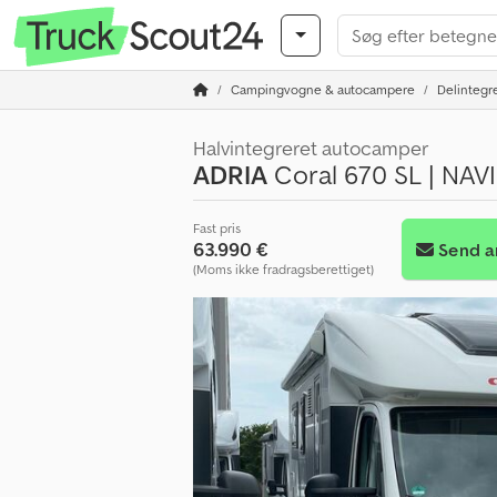
Campingvogne & autocampere
Delintegr
Halvintegreret autocamper
ADRIA
Coral 670 SL | NAV
Fast pris
63.990 €
Send 
(Moms ikke fradragsberettiget)