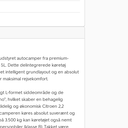
 udstyret autocamper fra premium-
 SL. Dette delintegrerede køretøj
t intelligent grundlayout og en absolut
er maksimal rejsekomfort.
igt L-formet siddeområde og de
o", hvilket skaber en behagelig
lidelig og økonomisk Citroen 2,2
ocamperen køres absolut suverænt og
 på 3.500 kg kan køretøjet også nemt
 personbiler (klasse B). Takket være