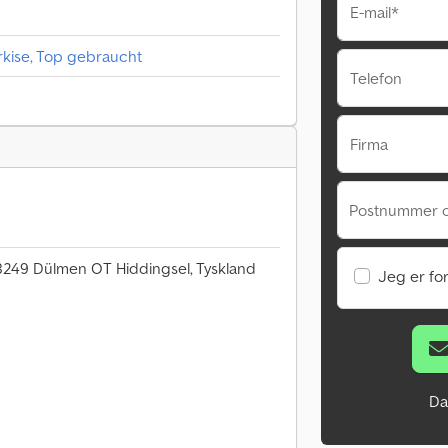
E-mail*
rkise, Top gebraucht
Telefon
Firma
Postnummer 
249 Dülmen OT Hiddingsel, Tyskland
Jeg er fo
Da