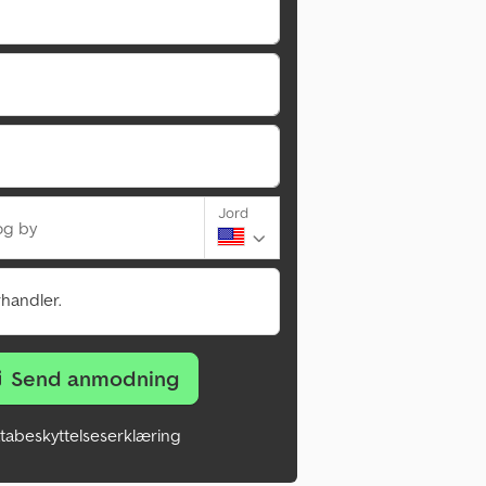
Jord
og by
rhandler.
Send anmodning
tabeskyttelseserklæring