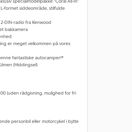
klusiv specialmodelpakke "Coral All-In"
-formet siddeområde, stilfulde
ts 2-DIN-radio fra Kenwood
ret bakkamera
genhed:
vning er meget velkommen på vores
denne fantastiske autocamper!*
lmen (Hiddingsel)
00 (uden rådgivning, mulighed for fri
ende personbil eller motorcykel i bytte