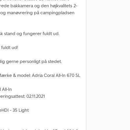
erede bakkamera og den højkvalitets 2-
e og manøvrering på campingpladsen
isk stand og fungerer fuldt ud.
 fuldt ud!
 dig gerne personligt på stedet.
 Mærke & model: Adria Coral All-In 670 SL
 All-In
eringsattest: 02.11.2021
ueHDI - 35 Light