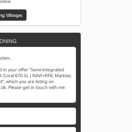
nline
ing tilbage.
DNING