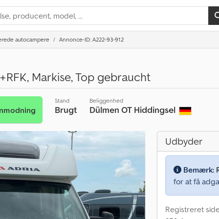
erede autocampere
Annonce-ID: A222-93-912
I+RFK, Markise, Top gebraucht
Stand
Beliggenhed
Brugt
Dülmen OT Hiddingsel
anmodning
Udbyder
Bemærk:
for at få adga
Registreret sid