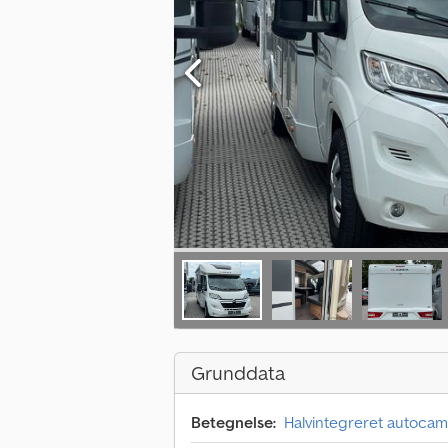
Grunddata
Betegnelse:
Halvintegreret autoca