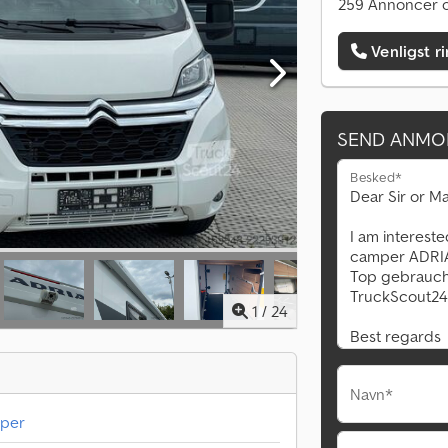
259 Annoncer o
Venligst r
SEND ANMO
Besked*
1
/
24
Navn*
mper