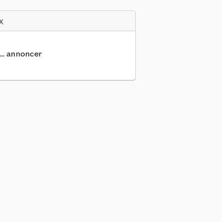
x
... annoncer