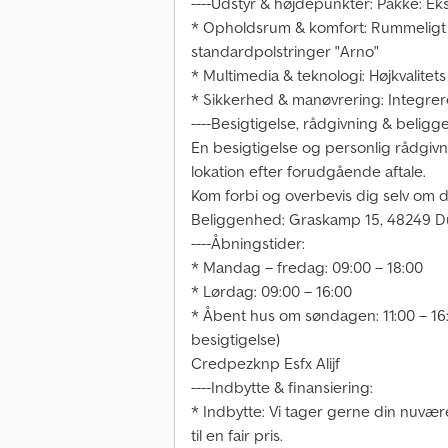
----Udstyr & højdepunkter: Pakke: Eks
* Opholdsrum & komfort: Rummeligt L
standardpolstringer "Arno"
* Multimedia & teknologi: Højkvalite
* Sikkerhed & manøvrering: Integre
----Besigtigelse, rådgivning & belig
En besigtigelse og personlig rådgi
lokation efter forudgående aftale.
Kom forbi og overbevis dig selv om 
Beliggenhed: Graskamp 15, 48249 Dü
----Åbningstider:
* Mandag – fredag: 09:00 – 18:00
* Lørdag: 09:00 – 16:00
* Åbent hus om søndagen: 11:00 – 16:
besigtigelse)
Credpezknp Esfx Alijf
----Indbytte & finansiering:
* Indbytte: Vi tager gerne din nuvær
til en fair pris.