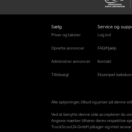
Sælg
Service og supp
Priser og takster
Log ind
Oprette annoncer
FAQ/Hjælp
Administrer annoncer
Kontakt
Tillidssegl
Eksempel-købskon
Alle oplysninger, tilbud og priser på denne s
Ved at benytte denne side accepterer du vo
Angivne mærker tilhører deres respektive eje
TruckScout24 GmbH påtager sig intet ansvar f