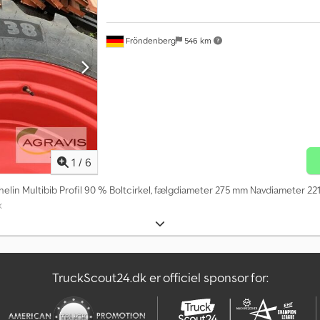
Fröndenberg
546 km
1
/
6
elin Multibib Profil 90 % Boltcirkel, fælgdiameter 275 mm Navdiameter 22
k
TruckScout24.dk er officiel sponsor for: