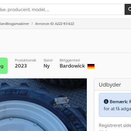
l landbrugsmaskiner
Annonce-ID: A222-93-622
Produktionsår
Stand
Beliggenhed
2023
Ny
Bardowick
ng
Udbyder
Bemærk:
for at få adga
Registreret sid