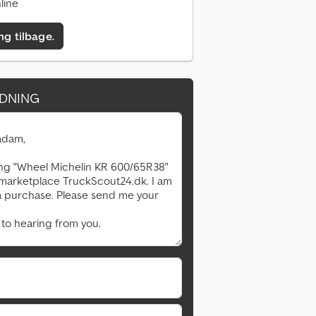
line
ing tilbage.
DNING