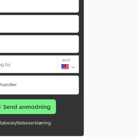
Jord
og by
rhandler.
Send anmodning
tabeskyttelseserklæring