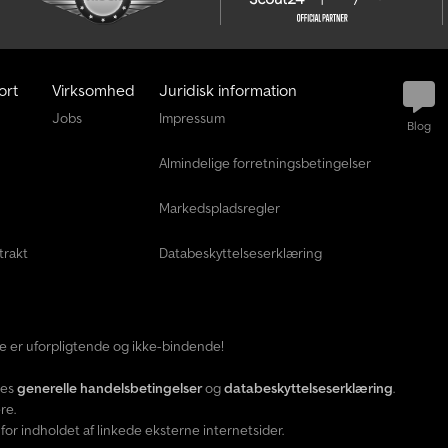
ort
Virksomhed
Juridisk information
Jobs
Impressum
Blog
Almindelige forretningsbetingelser
Markedspladsregler
trakt
Databeskyttelseserklæring
ide er uforpligtende og ikke-bindende!
res
generelle handelsbetingelser
og
databeskyttelseserklæring
.
re.
or indholdet af linkede eksterne internetsider.