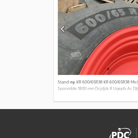
Stand:
ny
, KR 600/65R38 KR 600/65R38 Mich
Sporvidde 1800 mm Dcjdjzk R Uqepfx Ac Dj