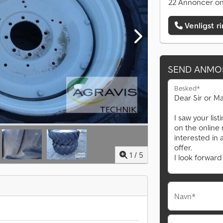
22 Annoncer on
Venligst r
SEND ANMO
Besked*
1
/
5
Navn*