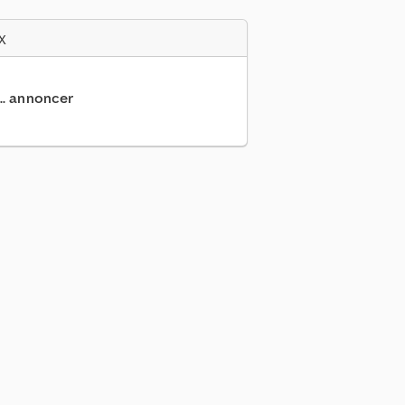
x
... annoncer