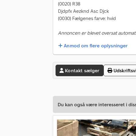
(0020) R38
Djdpfx Aezknd Asc Djck
(0030) Fælgenes farve: hvid
Annoncen er blevet oversat automati
Anmod om flere oplysninger
Kontakt sælger
Udskriftsv
Du kan også være interesseret i dis