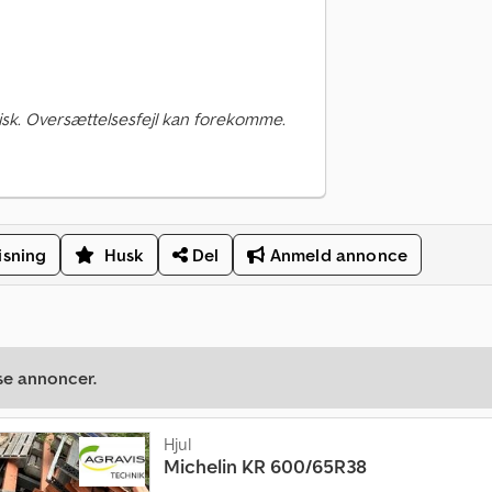
sk. Oversættelsesfejl kan forekomme.
isning
Husk
Del
Anmeld annonce
se annoncer.
Hjul
Michelin
KR 600/65R38