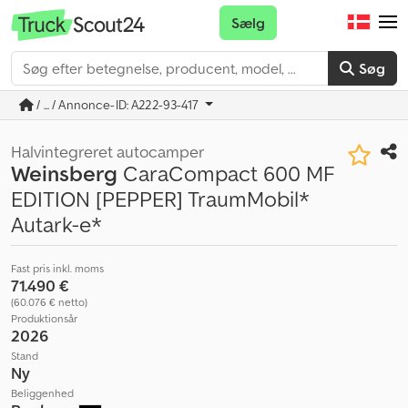
Sælg
Søg
/ ... / Annonce-ID: A222-93-417
Halvintegreret autocamper
Weinsberg
CaraCompact 600 MF
EDITION [PEPPER] TraumMobil*
Autark-e*
Fast pris inkl. moms
71.490 €
(60.076 € netto)
Produktionsår
2026
Stand
Ny
Beliggenhed