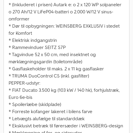
* (Inkluderet i prisen) Autark e: o 2 x 120 WP solpaneler
o 270 Ah/12 V LiFeP04-batteri o 2.000 W/12 V sinus-
omformer
* Dør til opbygningen: WEINSBERG EXKLUSIV i stedet
for Komfort
* Elektrisk indgangstrin
* Rammevinduer SEITZ S7P
* Tagvindue 52 x 50 cm, med insektnet og
mørklægningsgardin (toiletområde)
* Gasflaskeholder til maks. 2 x 11 kg gasflasker
* TRUMA DuoControl CS (inkl. gasfilter)
PEPPER-udstyr:
* FIAT Ducato 3.500 kg (103 kW / 140 hk), forhjulstræk,
Euro 6e-bis
* Spoilerlæbe (skidplade)
* Forreste kofanger lakeret i bilens farve
* Letvægts alufælge til standarddæk
* Eksklusivt betræk til førersæder i WEINSBERG-design
* Mørklægning af for- og sideruder