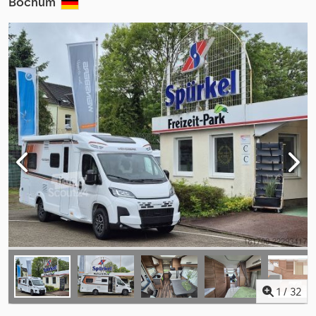
Bochum
1
/
32