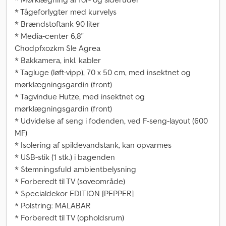
* Tågeforlygter med kurvelys
* Brændstoftank 90 liter
* Media-center 6,8"
Chodpfxozkm Sle Agrea
* Bakkamera, inkl. kabler
* Tagluge (løft-vipp), 70 x 50 cm, med insektnet og
mørklægningsgardin (front)
* Tagvindue Hutze, med insektnet og
mørklægningsgardin (front)
* Udvidelse af seng i fodenden, ved F-seng-layout (600
MF)
* Isolering af spildevandstank, kan opvarmes
* USB-stik (1 stk.) i bagenden
* Stemningsfuld ambientbelysning
* Forberedt til TV (soveområde)
* Specialdekor EDITION [PEPPER]
* Polstring: MALABAR
* Forberedt til TV (opholdsrum)