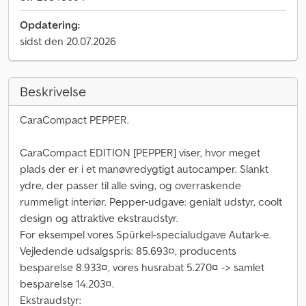
Opdatering:
sidst den 20.07.2026
Beskrivelse
CaraCompact PEPPER.
CaraCompact EDITION [PEPPER] viser, hvor meget
plads der er i et manøvredygtigt autocamper. Slankt
ydre, der passer til alle sving, og overraskende
rummeligt interiør. Pepper-udgave: genialt udstyr, coolt
design og attraktive ekstraudstyr.
For eksempel vores Spürkel-specialudgave Autark-e.
Vejledende udsalgspris: 85.693¤, producents
besparelse 8.933¤, vores husrabat 5.270¤ -> samlet
besparelse 14.203¤.
Ekstraudstyr: