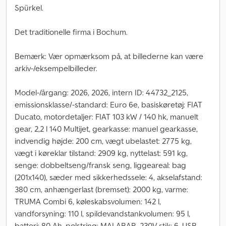
Spürkel.
Det traditionelle firma i Bochum.
Bemærk: Vær opmærksom på, at billederne kan være
arkiv-/eksempelbilleder.
Model-/årgang: 2026, 2026, intern ID: 44732_2125,
emissionsklasse/-standard: Euro 6e, basiskøretøj: FIAT
Ducato, motordetaljer: FIAT 103 kW / 140 hk, manuelt
gear, 2,2 l 140 Multijet, gearkasse: manuel gearkasse,
indvendig højde: 200 cm, vægt ubelastet: 2775 kg,
vægt i køreklar tilstand: 2909 kg, nyttelast: 591 kg,
senge: dobbeltseng/fransk seng, liggeareal: bag
(201x140), sæder med sikkerhedssele: 4, akselafstand:
380 cm, anhængerlast (bremset): 2000 kg, varme:
TRUMA Combi 6, køleskabsvolumen: 142 l,
vandforsyning: 110 l, spildevandstankvolumen: 95 l,
batteri: 80 Ah, polstring: MALABAR, 230V-stik: 6, USB-