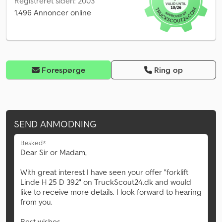
Registreret siden: 2003
1.496 Annoncer online
Forespørge
Ring op
SEND ANMODNING
Besked*