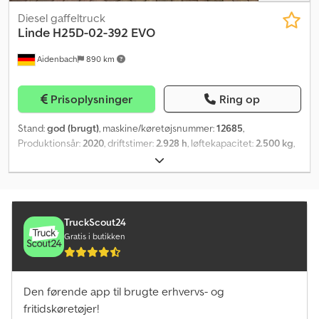
Diesel gaffeltruck
Linde
H25D-02-392 EVO
Aidenbach
890 km
Prisoplysninger
Ring op
Stand:
god (brugt)
, maskine/køretøjsnummer:
12685
,
Produktionsår:
2020
, driftstimer:
2.928 h
, løftekapacitet:
2.500 kg
,
løftehøjde:
4.710 mm
, fri løftehøjde:
1.500 mm
, bygningshøjde:
2.180 mm
, gaffellængde:
1.200 mm
, forhjulsdækstørrelse:
23x9-10
,
bagdækseldimension:
23x9-10
, samlet vægt:
4.030 kg
, motortype:
Diesel, producent: Linde Cjdpfx Akjw Ayr Senorf
TruckScout24
Gratis i butikken
Den førende app til brugte erhvervs- og
fritidskøretøjer!