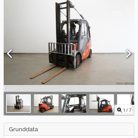
1
/
7
Grunddata