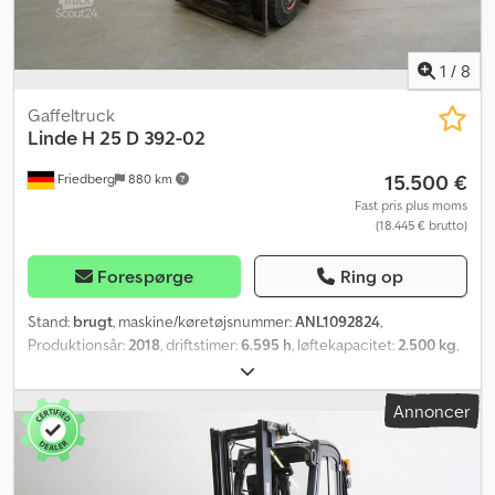
1
/
8
Gaffeltruck
Linde
H 25 D 392-02
15.500 €
Friedberg
880 km
Fast pris plus moms
(18.445 € brutto)
Forespørge
Ring op
Stand:
brugt
, maskine/køretøjsnummer:
ANL1092824
,
Produktionsår:
2018
, driftstimer:
6.595 h
, løftekapacitet:
2.500 kg
,
løftehøjde:
3.150 mm
, fri løftehøjde:
150 mm
, lastcentrum:
500
mm
, mastetype:
simplex
, gaffelbærebredden:
1.080 mm
,
Annoncer
forhjulsdækstørrelse:
23x9-10
, bagdækseldimension:
23x9-10
,
tomvægt:
3.670 kg
, total højde:
2.230 mm
, samlet længde:
2.675
mm
, samlet bredde:
1.180 mm
, brændstof:
diesel
, - Køretøj:
Dobbelt ekstrahydraulik - Mast: Dobbelt ekstrahydraulik -