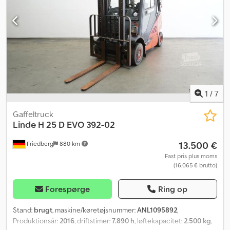
1150 mm over gulv - Stålramme + for-, tag- og bagrude + dør i
højre side - Varme - 2 x LED-arbejdslygter foran - 1 x LED-baklygte
bagpå - Blinklys - Advarselslyd ved bakning - Spots bagpå:
BlueSpot - Panoramaspejl - Adgangskontrol: PIN-kode -
Førersæde, standard (kunstlæder) - Forudindstilling af
mastposition - Slidindikator for gaffeltænder - Enkelt pedal -
Betjening med enkelt håndtag - LSP 0.5 Credpfx Akoziqvxsnjf Ref:
ANL1096588
1
/
7
Gaffeltruck
Linde
H 25 D EVO 392-02
13.500 €
Friedberg
880 km
Fast pris plus moms
(16.065 € brutto)
Forespørge
Ring op
Stand:
brugt
, maskine/køretøjsnummer:
ANL1095892
,
Produktionsår:
2016
, driftstimer:
7.890 h
, løftekapacitet:
2.500 kg
,