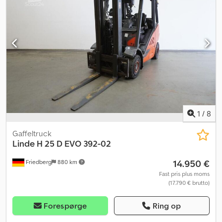
brændstof:
diesel
, - Køretøj: Dobbelt ekstra hydraulik - Mast:
Dobbelt ekstra hydraulik - Gaffelholder - Fuld kabine - Varme og
klimaanlæg - Eberspächer partikelfiltersystem integreret - 4 x
arbejdslygter foran - 1 x baklygte bagpå -
Hastighedsbegrænsning: 22 km/t - Panoramaspejl Crodpfezr R H
Asx Aknef - Radio - Adgangskontrol: Nøgleswitch - Førersæde,
standard (kunstlæder) - Enkeltpedal - Centralt joystick og
enkeltjoystick-betjening - GT med 6 lastvalser - Partikelfilter -
Gaffeltænder FEM II B - LSP 0.5 Ref: ANL1027419
1
/
8
Gaffeltruck
Linde
H 25 D EVO 392-02
14.950 €
Friedberg
880 km
Fast pris plus moms
(17.790 € brutto)
Forespørge
Ring op