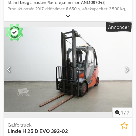
Stand:
brugt
, maskine/køretøjsnummer:
ANL1097043
,
Produktionsår:
2017
, driftstimer:
6.650 h
, løftekapacitet:
2.500 kg
,
løftehøjde:
4.715 mm
, fri løftehøjde:
1.510 mm
, lastcentrum:
500
mm
, mastetype:
triplex
, gaffelbærebredden:
1.080 mm
,
Annoncer
gaffellængde:
1.200 mm
, forhjulsdækstørrelse:
23x9-10
,
bagdækseldimension:
23x9-10
, tomvægt:
3.895 kg
, total højde:
2.150 mm
, samlet længde:
2.675 mm
, samlet bredde:
1.180 mm
,
brændstof:
diesel
, - Køretøj: Simpelt ekstra hydrauliksystem - Mast:
Simpelt ekstra hydrauliksystem - Sideskift, integreret Codpfx
Aozpby Ujknsrf - Stålramme + for-, tag- og bagrude + dør i højre
side - Varme - 2 x arbejdslygter foran - 1 x baklygte bagpå - Blinklys
- Advarselslyd ved bakning - Panoramaspejl - Holder med
skriveplade - Radio - Adgangskontrol: Nøglesystem - Førersæde,
standard (kunstlæder) - Slidindikator for gafler - Enkeltpedal -
Betjening med enkelt håndtag - LSP 0,5 Ref: ANL1097043
1
/
7
Gaffeltruck
Linde
H 25 D EVO 392-02