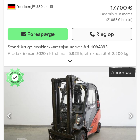
17.700 €
Friedberg
880 km
Fast pris plus moms
(21.063 € brutto)
Forespørge
Ring op
Stand:
brugt
, maskine/køretøjsnummer:
ANL1094395
,
Produktionsår:
2020
, driftstimer:
5.923 h
, løftekapacitet:
2.500 kg
,
løftehøjde:
4.070 mm
, fri løftehøjde:
1.960 mm
, lastcentrum:
500
mm
, mastetype:
duplex
, gaffelbærebredden:
1.080 mm
,
Annoncer
gaffellængde:
1.200 mm
, forhjulsdækstørrelse:
23x9-10
,
bagdækseldimension:
23x9-10
, tomvægt:
3.890 kg
, total højde:
2.600 mm
, samlet længde:
2.675 mm
, samlet bredde:
1.180 mm
,
brændstof:
diesel
, - Køretøj: Enkelt hydraulisk ekstraudstyr - Mast:
Enkelt hydraulisk ekstraudstyr - Sideforskydning, integreret -
Lastbeskyttelsesgitter: 1150 mm over gulv - Fuld kabine - Varme - 2
x arbejdslygter foran - 1 x baklygte bagpå - Blitzlygte - Advarselslyd
ved bakning - Panoramaspejl - Højdejusterbart ratstamme -
Adgangskontrol: Nøglekontakt - Standardsæde, fører
(kunstlæder) Csdpfx Aksy E Afgjnorf - Dobbeltpedal - Betjening af
centergreb og krydsgreb - LSP 0.5 Ref.: ANL1094395