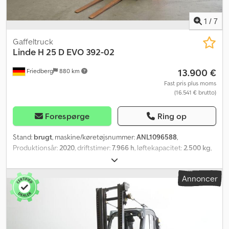
Forudindstilling af mastposition - Slidindikator for gaffeltænder
Crjdpszkwl Nsfx Aknof - Dobbeltpedal - Centralt joystick og
1
/
7
krydsjoystick - LSP 0.5 Ref: ANL1005693
Gaffeltruck
Linde
H 25 D EVO 392-02
13.900 €
Friedberg
880 km
Fast pris plus moms
(16.541 € brutto)
Forespørge
Ring op
Stand:
brugt
, maskine/køretøjsnummer:
ANL1096588
,
Produktionsår:
2020
, driftstimer:
7.966 h
, løftekapacitet:
2.500 kg
,
løftehøjde:
4.450 mm
, fri løftehøjde:
150 mm
, lastcentrum:
500
mm
, mastetype:
simplex
, gaffelbærebredden:
1.080 mm
,
Annoncer
gaffellængde:
1.200 mm
, forhjulsdækstørrelse:
23x9-10
,
bagdækseldimension:
23x9-10
, tomvægt:
3.940 kg
, total højde:
2.930 mm
, samlet længde:
2.675 mm
, samlet bredde:
1.180 mm
,
brændstof:
diesel
, - Køretøj: Enkel ekstrahydraulik - Mast: Enkel
ekstrahydraulik - Sideskift, integreret - Lastbeskyttelsesgitter: