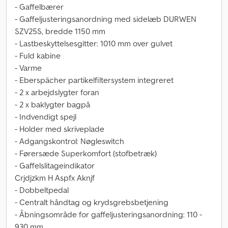
- Gaffelbærer
- Gaffeljusteringsanordning med sidelæb DURWEN
SZV25S, bredde 1150 mm
- Lastbeskyttelsesgitter: 1010 mm over gulvet
- Fuld kabine
- Varme
- Eberspächer partikelfiltersystem integreret
- 2 x arbejdslygter foran
- 2 x baklygter bagpå
- Indvendigt spejl
- Holder med skriveplade
- Adgangskontrol: Nøgleswitch
- Førersæde Superkomfort (stofbetræk)
- Gaffelslitageindikator
Crjdjzkm H Aspfx Aknjf
- Dobbeltpedal
- Centralt håndtag og krydsgrebsbetjening
- Åbningsområde for gaffeljusteringsanordning: 110 -
930 mm