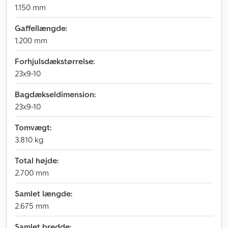
1.150 mm
Gaffellængde:
1.200 mm
Forhjulsdækstørrelse:
23x9-10
Bagdækseldimension:
23x9-10
Tomvægt:
3.810 kg
Total højde:
2.700 mm
Samlet længde:
2.675 mm
Samlet bredde: