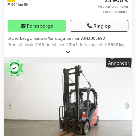
23.900 €
904 km
Fast pris plus moms
(28.441 € brutto)
Forespørge
Ring op
Stand:
brugt
, maskine/køretøjsnummer:
ANL1005693
,
Produktionsår:
2019
, driftstimer:
1.014 h
, løftekapacitet:
2.500 kg
,
løftehøjde:
5.015 mm
, fri løftehøjde:
1.610 mm
, lastcentrum:
500
mm
, mastetype:
triplex
, gaffelbærebredden:
1.080 mm
,
Annoncer
gaffellængde:
1.400 mm
, forhjulsdækstørrelse:
23x9-10
,
bagdækseldimension:
23x9-10
, tomvægt:
4.050 kg
, total højde:
2.250 mm
, samlet længde:
2.675 mm
, samlet bredde:
1.180 mm
,
brændstof:
diesel
, - Køretøj: Simpel ekstrahydraulik - Mast: Simpel
ekstrahydraulik - Sideskift, integreret - Fuld kabine - Pansret tag -
Varme & klimaanlæg - Eberspächer partikelfiltersystem,
integreret - 2 x LED-arbejdslygter foran - 1 x LED-baklygte bagpå -
Belysningssystem med positionslys og kørelys, bremselygter og
blinklys - Advarselsblink - Spotlys bagpå: BlueSpot -
Støvbeskyttelse, forhøjet - Panoramaspejl - Holder med
skriveplade - Adgangskontrol: LFM-RFID - Førersæde, ekstra
komfortabelt (stofbetræk) - For- og tagrullegardin -