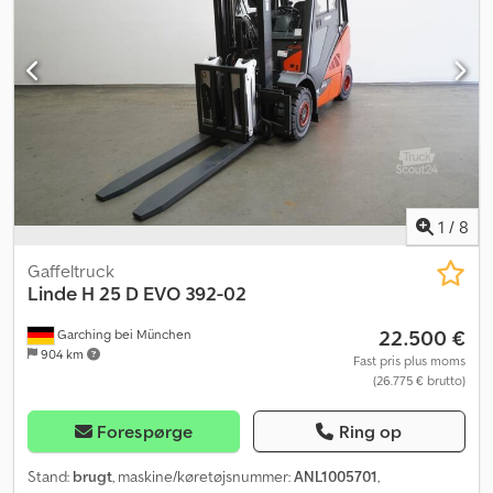
Integreret sideskift - Fuld kabine - Varme - 2 x LED arbejdslygter
foran - 1 x bakarbejdslygte bagpå - Belysningsanlæg med
positions- og kørelys, bremselys og blinklys - Advarselslyd ved
bakning - Indvendigt spejl - Højdejusterbar ratstamme - Radio -
Adgangskontrol: nøglekontakt - Komfort-førersæde (stofbetræk) -
Gaffelslidstop - Dobbeltpedal - Central- og
krydshåndtagbetjening - Radio med håndfri funktion, USB,
Bluetooth - 12V stik i kabinen - Linde Safety Pilot LSP Select -
Hovedafbryder til batteri - 4 kg brandslukker ved C-stolpe -
Trækasse monteret bagpå Crjdpfxjzl H Rqe Aknsf - LSP 0.5 Ref:
1
/
8
ANL1092824
Gaffeltruck
Linde
H 25 D EVO 392-02
22.500 €
Garching bei München
904 km
Fast pris plus moms
(26.775 € brutto)
Forespørge
Ring op
Stand:
brugt
, maskine/køretøjsnummer:
ANL1005701
,