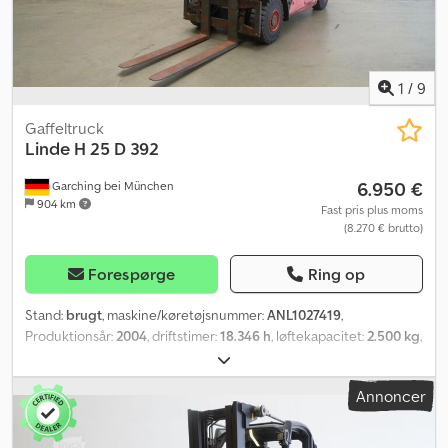
1
/
9
Gaffeltruck
Linde
H 25 D 392
6.950 €
Garching bei München
904 km
Fast pris plus moms
(8.270 € brutto)
Forespørge
Ring op
Stand:
brugt
, maskine/køretøjsnummer:
ANL1027419
,
Produktionsår:
2004
, driftstimer:
18.346 h
, løftekapacitet:
2.500 kg
,
løftehøjde:
4.050 mm
, fri løftehøjde:
150 mm
, lastcentrum:
500
mm
, mastetype:
simplex
, gaffelbærebredden:
1.150 mm
,
Annoncer
gaffellængde:
1.200 mm
, forhjulsdækstørrelse:
23x9-10
,
bagdækseldimension:
23x9-10
, tomvægt:
3.690 kg
, total højde:
2.680 mm
, samlet længde:
2.675 mm
, samlet bredde:
1.180 mm
,