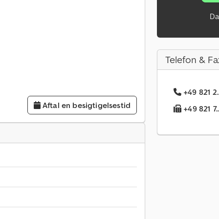
Da
Telefon & Fa
+49 821 2
Aftal en besigtigelsestid
+49 821 7.