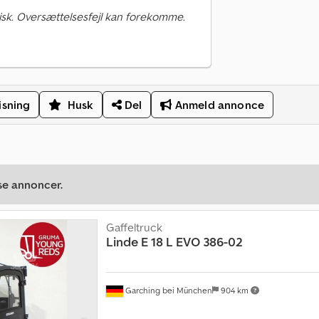
sk. Oversættelsesfejl kan forekomme.
isning
Husk
Del
Anmeld annonce
se annoncer.
Gaffeltruck
Linde
E 18 L EVO 386-02
Garching bei München
904 km