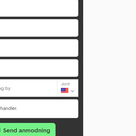
Jord
og by
rhandler.
Send anmodning