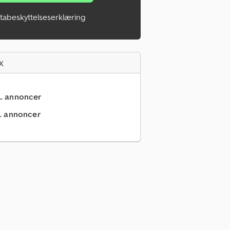
tabeskyttelseserklæring
x
... annoncer
.. annoncer