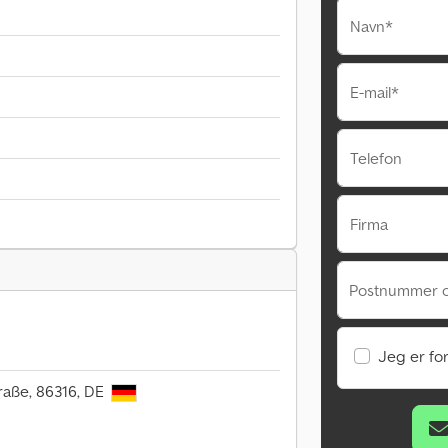
Navn*
E-mail*
Telefon
Firma
Postnummer 
Jeg er fo
raße, 86316, DE