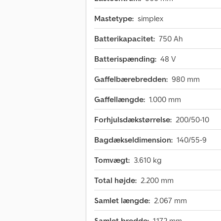
Mastetype:
simplex
Batterikapacitet:
750 Ah
Batterispænding:
48 V
Gaffelbærebredden:
980 mm
Gaffellængde:
1.000 mm
Forhjulsdækstørrelse:
200/50-10
Bagdækseldimension:
140/55-9
Tomvægt:
3.610 kg
Total højde:
2.200 mm
Samlet længde:
2.067 mm
Samlet bredde:
1.172 mm