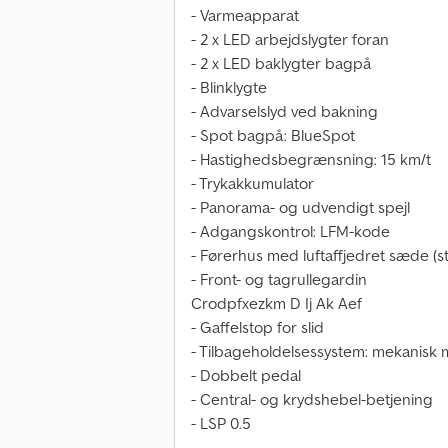
- Varmeapparat
- 2 x LED arbejdslygter foran
- 2 x LED baklygter bagpå
- Blinklygte
- Advarselslyd ved bakning
- Spot bagpå: BlueSpot
- Hastighedsbegrænsning: 15 km/t
- Trykakkumulator
- Panorama- og udvendigt spejl
- Adgangskontrol: LFM-kode
- Førerhus med luftaffjedret sæde (s
- Front- og tagrullegardin
Crodpfxezkm D Ij Ak Aef
- Gaffelstop for slid
- Tilbageholdelsessystem: mekanisk med
- Dobbelt pedal
- Central- og krydshebel-betjening
- LSP 0.5