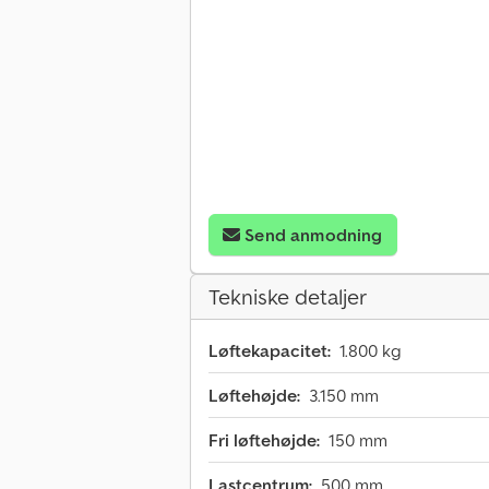
Send anmodning
Tekniske detaljer
Løftekapacitet:
1.800 kg
Løftehøjde:
3.150 mm
Fri løftehøjde:
150 mm
Lastcentrum:
500 mm