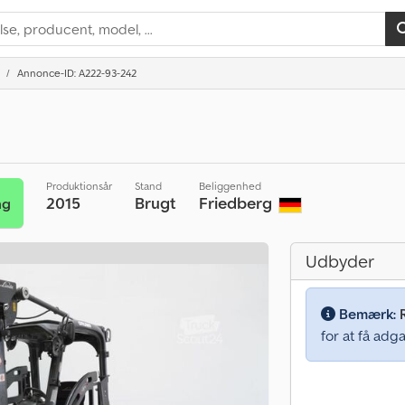
Annonce-ID: A222-93-242
Produktionsår
Stand
Beliggenhed
2015
Brugt
Friedberg
ng
Udbyder
Bemærk:
for at få adga