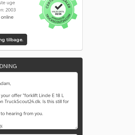
dste uge
en: 2003
 online
ing tilbage.
DNING