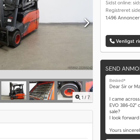
Sidst online: si
Registreret sid
1.496 Annoncer
Venligst r
SEND ANMO
Besked*
1
/
7