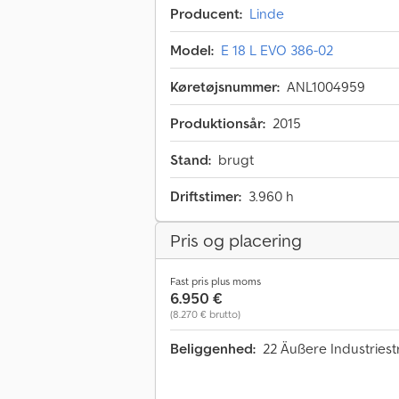
Producent:
Linde
Model:
E 18 L EVO 386-02
Køretøjsnummer:
ANL1004959
Produktionsår:
2015
Stand:
brugt
Driftstimer:
3.960 h
Pris og placering
Fast pris plus moms
6.950 €
(8.270 € brutto)
Beliggenhed:
22 Äußere Industriest