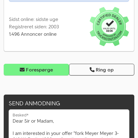
Sidst online: sidste uge
Registreret siden: 2003
1.496 Annoncer online
Forespørge
Ring op
SEND ANMODNING
Besked*