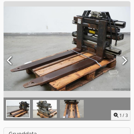
1
/
3
Grunddata