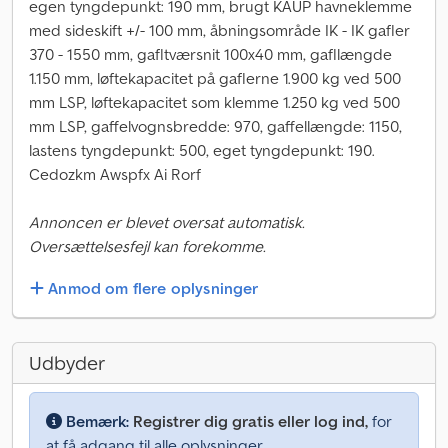
egen tyngdepunkt: 190 mm, brugt KAUP havneklemme
med sideskift +/- 100 mm, åbningsområde IK - IK gafler
370 - 1550 mm, gafltværsnit 100x40 mm, gafllængde
1.150 mm, løftekapacitet på gaflerne 1.900 kg ved 500
mm LSP, løftekapacitet som klemme 1.250 kg ved 500
mm LSP, gaffelvognsbredde: 970, gaffellængde: 1150,
lastens tyngdepunkt: 500, eget tyngdepunkt: 190.
Cedozkm Awspfx Ai Rorf
Annoncen er blevet oversat automatisk.
Oversættelsesfejl kan forekomme.
Anmod om flere oplysninger
Udbyder
Bemærk:
Registrer dig gratis eller log ind,
for
at få adgang til alle oplysninger.