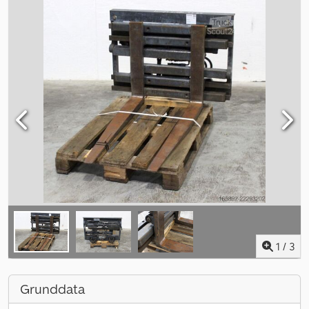
1
/
3
Grunddata