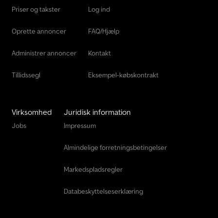
Priser og takster
Log ind
Oprette annoncer
FAQ/Hjælp
Administrer annoncer
Kontakt
Tillidssegl
Eksempel-købskontrakt
Virksomhed
Juridisk information
Jobs
Impressum
Almindelige forretningsbetingelser
Markedspladsregler
Databeskyttelseserklæring