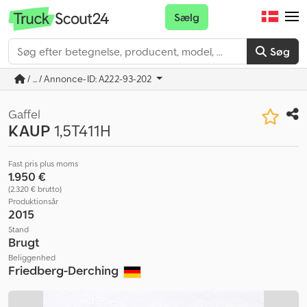
Sælg
Søg
/ ... / Annonce-ID: A222-93-202
Gaffel
KAUP
1,5T411H
Fast pris plus moms
1.950 €
(2.320 € brutto)
Produktionsår
2015
Stand
Brugt
Beliggenhed
Friedberg-Derching