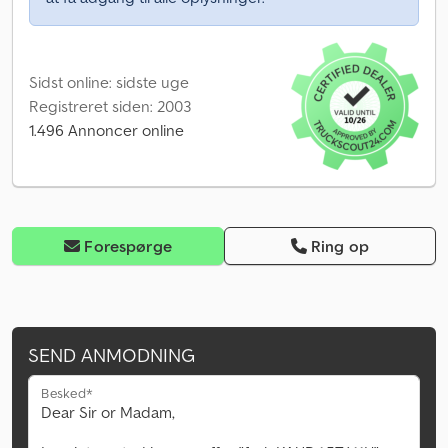
Sidst online: sidste uge
Registreret siden: 2003
1.496 Annoncer online
Forespørge
Ring op
SEND ANMODNING
Besked*