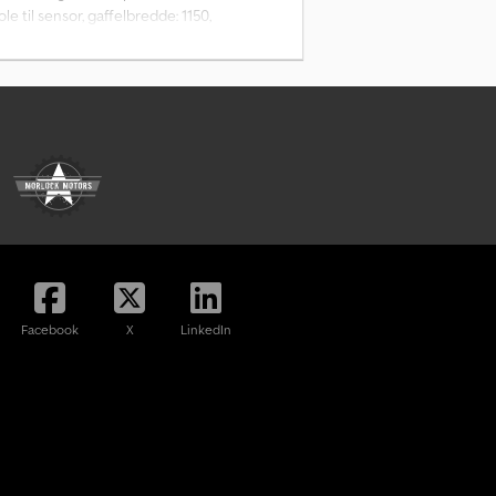
 til sensor, gaffelbredde: 1150,
Facebook
X
LinkedIn