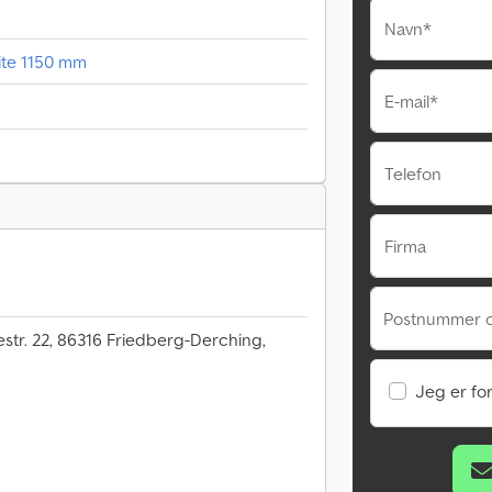
Navn*
te 1150 mm
E-mail*
Telefon
Firma
Postnummer 
estr. 22, 86316 Friedberg-Derching,
Jeg er fo