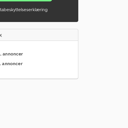
tabeskyttelseserklæring
x
... annoncer
.. annoncer