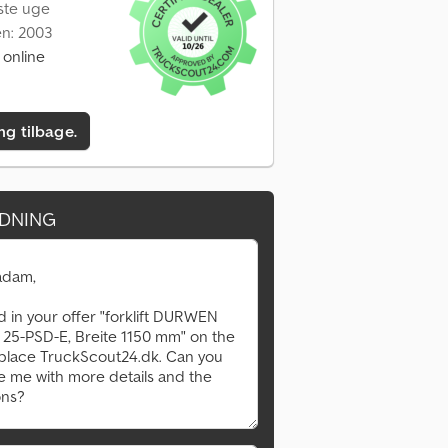
dste uge
en: 2003
 online
ing tilbage.
DNING