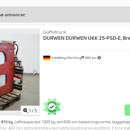
se annoncer.
Gaffeltruck
DURWEN
DURWEN UKK 25-PSD-E, Bre
Friedberg-Derching
880 km
1
/
5
:
810 kg
, Løftekapacitet: 1300 kg ved 600 mm belastningscenter, byggehø
: 460 mm, kartonklemme med sideforskydning via ventilblok, 3-trins tryki