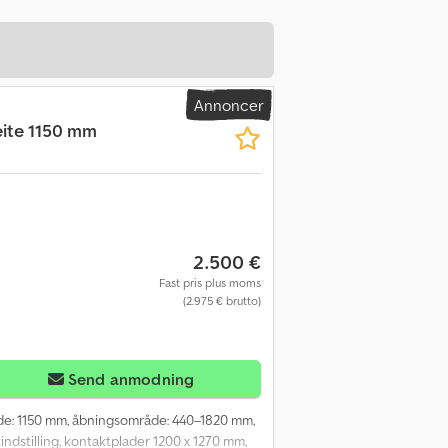
Annoncer
ite 1150 mm
2.500 €
Fast pris plus moms
(2.975 € brutto)
Send anmodning
jde: 1150 mm, åbningsområde: 440–1820 mm,
ndstilling, kontaktplader 1200 x 1270 mm,