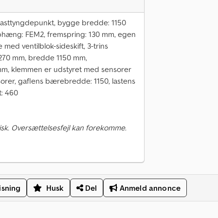
lasttyngdepunkt, bygge bredde: 1150
hæng: FEM2, fremspring: 130 mm, egen
ed ventilblok-sideskift, 3-trins
x 1270 mm, bredde 1150 mm,
m, klemmen er udstyret med sensorer
ensorer, gaflens bærebredde: 1150, lastens
: 460
sk. Oversættelsesfejl kan forekomme.
isning
Husk
Del
Anmeld annonce