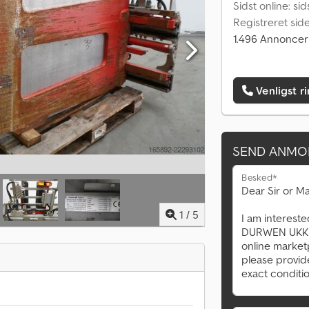
Sidst online: si
Registreret sid
1.496 Annoncer
Venligst r
SEND ANMO
Besked*
1
/
5