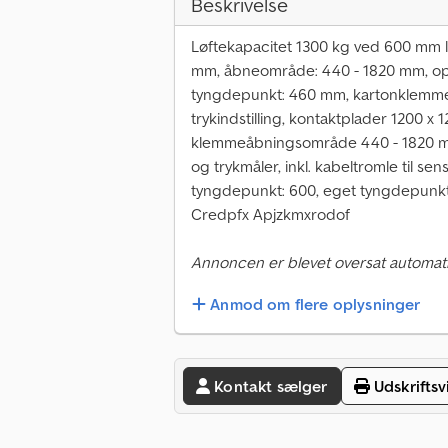
Beskrivelse
Løftekapacitet 1300 kg ved 600 mm 
mm, åbneområde: 440 - 1820 mm, op
tyngdepunkt: 460 mm, kartonklemme m
trykindstilling, kontaktplader 1200 
klemmeåbningsområde 440 - 1820 m
og trykmåler, inkl. kabeltromle til s
tyngdepunkt: 600, eget tyngdepunkt
Credpfx Apjzkmxrodof
Annoncen er blevet oversat automati
Anmod om flere oplysninger
Kontakt sælger
Udskriftsv