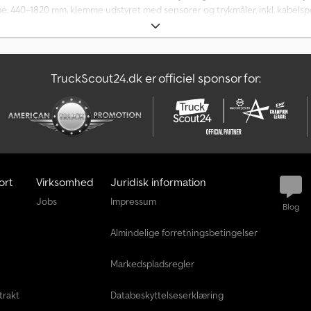
 440–1820 mm, klemme udstyret med sensorer og trykmåler, inkl. kabelspole
odpfx Apjzivyijdorf
TruckScout24.dk er officiel sponsor for:
ort
Virksomhed
Juridisk information
Jobs
Impressum
Blog
Almindelige forretningsbetingelser
Markedspladsregler
trakt
Databeskyttelseserklæring