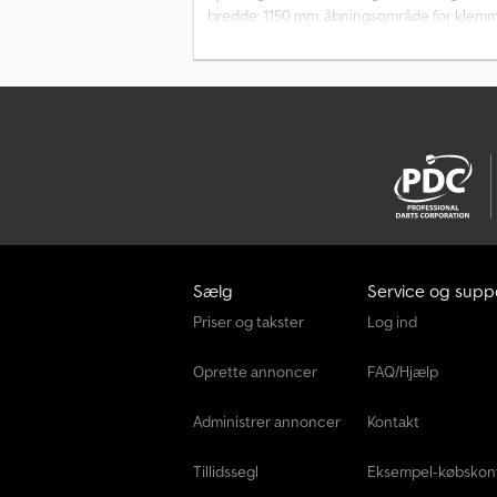
bredde: 1150 mm, åbningsområde for klemme:
belastningscenter: 600, eget center: 460. C
Sælg
Service og supp
Priser og takster
Log ind
Oprette annoncer
FAQ/Hjælp
Administrer annoncer
Kontakt
Tillidssegl
Eksempel-købskon