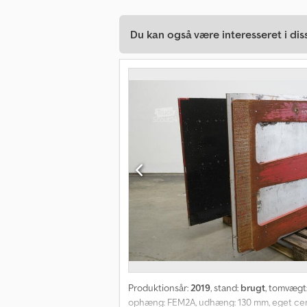
Du kan også være interesseret i dis
Produktionsår:
2019
, stand:
brugt
, tomvægt
ophæng: FEM2A, udhæng: 130 mm, eget center