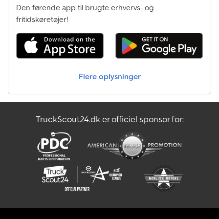
Den førende app til brugte erhvervs- og
fritidskøretøjer!
Flere oplysninger
TruckScout24.dk er officiel sponsor for: