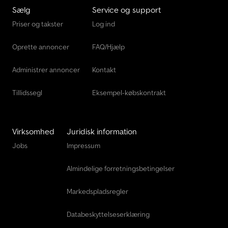
Sælg
Service og support
Priser og takster
Log ind
Oprette annoncer
FAQ/Hjælp
Administrer annoncer
Kontakt
Tillidssegl
Eksempel-købskontrakt
Virksomhed
Juridisk information
Jobs
Impressum
Almindelige forretningsbetingelser
Markedspladsregler
Databeskyttelseserklæring