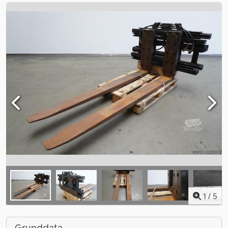
1
/
5
Grunddata