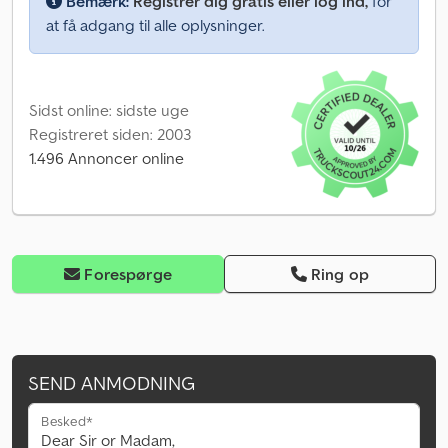
Bemærk:
Registrer dig gratis eller log ind,
for
at få adgang til alle oplysninger.
Sidst online: sidste uge
Registreret siden: 2003
1.496 Annoncer online
Forespørge
Ring op
SEND ANMODNING
Besked*