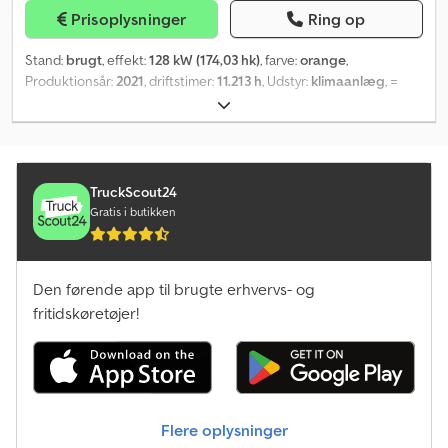
service fra start til slut. Dcodpfezddtbox Ak Dok Vælg BIG
Prisoplysninger
Ring op
Machinery som din pålidelige partner, og opdag hvorfor vi er det
foretrukne valg for kunder over hele verden. Kvalitet, hastighed
Stand:
brugt
, effekt:
128 kW (174,03 hk)
, farve:
orange
,
og pålidelighed – Køb hos BIG! = Yderligere information =
Produktionsår:
2021
, driftstimer:
11.213 h
, Udstyr:
klimaanlæg
, =
Egenvægt: 23.000 kg Bredde: 300 cm CE-mærkning: ja
Flere valgmuligheder og mere tilbehør = - Klimaanlæg - Radio
Dcjdpfoym N Euex Ak Dek = Yderligere oplysninger = Egenvægt:
23.100 kg
TruckScout24
Gratis i butikken
Den førende app til brugte erhvervs- og
fritidskøretøjer!
Flere oplysninger