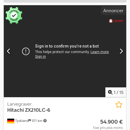
Annoncer
1
/
15
Larvegraver
Hitachi
ZX210LC-6
54.900 €
Tyskland
571 km
Fast pris plus moms