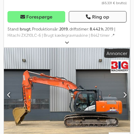
(65.331 € brutto)
Forespørge
Ring op
Stand:
brugt
, Produktionsår:
2019
, driftstimer:
8.442 h
, 2019 |
Hitachi ZX210LC-6 | Brugt kædegravmaskine | 8442 timer 📍
Placering: Tyskland 🚛 Levering til din ønskede adresse – Brug
vores fragtkalkulator til at estimere transportomkostningerne! 💰
Annoncer
Køb nu for 54.900 EUR eller afgiv et bud. Betaling ved levering er
muligt mod et mindre gebyr (forudsat godkendelse)* 👷‍♂️
Inspiceret af en uafhængig ekspert 62 inspektionspunkter, 41
godkendt ✅, 21 med mindre mangler ℹ️, 0 udskiftninger ⚠️ 📌
Inspektørens kommentar: Velholdt gravmaskine, en del slør i
drejekransen og boltene, kræver en grundig rengøring og nye
filtre, hydraulik og motor er OK i forhold til driftstimerne. 📄
Ønsker du at se den fulde inspektionsrapport, flere billeder eller
en video? Tip: Referencen "41073 Equippo" bruges ofte, når man
søger efter flere detaljer online. 💡 Hvorfor denne maskine og
vores service er enestående: ✔ Grundig inspektion udført af
professionelle ✔ Levering til arbejdsstedet er muligt ✔ Pengene-
tilbage-garanti ✔ Sikre og fleksible betalingsmuligheder