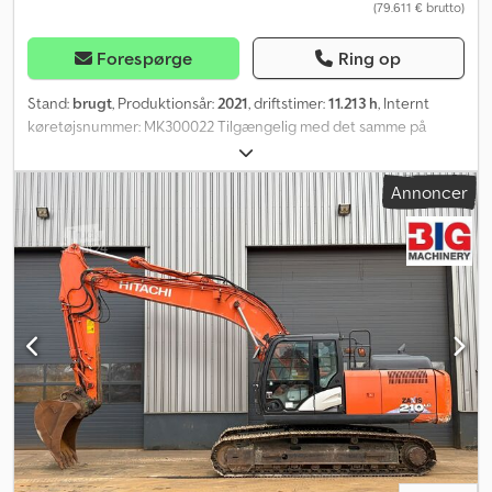
(79.611 € brutto)
information = Egenvægt: 23.000 kg Bredde: 310 cm CE-mærket: ja
Forespørge
Ring op
Stand:
brugt
, Produktionsår:
2021
, driftstimer:
11.213 h
, Internt
køretøjsnummer: MK300022 Tilgængelig med det samme på
vores plads i Kaufungen. Mere information under: * Golec
Nutzfahrzeuge GmbH (tysk, engelsk, bulgarsk, russisk) * Viktoria
Annoncer
Sologubova (polsk, russisk, ukrainsk, engelsk) HITACHI ZX210LC-6
bæltegraver Årgang 2021 11.213 timer 23.100 tons
Finansieringseksempel: * Internt nummer: MK * Købspris:
66.900,00 € * Udbetaling: 10 % * Løbetid: 60 * Månedlig ydelse:
1.040,02 € Restværdi: 12.380,00 € Hvis tilbuddet falder i din smag,
eller du ønsker at tilpasse det til dine behov, så kontakt os (Hr.
Enchev). Vi ser frem til dit opkald. Med forbehold for fejl. Djdpfx
Akezfc U Ej Deck Vi tager gerne dit brugte køretøj i bytte.
Finansiering er mulig direkte hos os. GOLEC NUTZFAHRZEUGE
GMBH Vi taler: tysk, engelsk, spansk, polsk, ukrainsk, russisk,
bulgarsk.