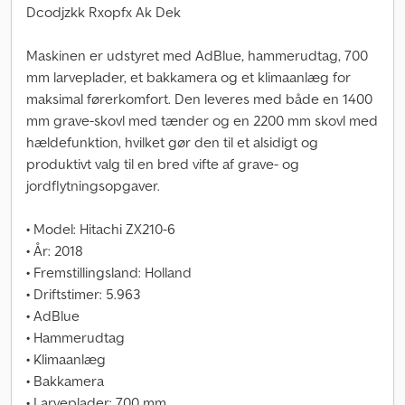
Dcodjzkk Rxopfx Ak Dek
Maskinen er udstyret med AdBlue, hammerudtag, 700
mm larveplader, et bakkamera og et klimaanlæg for
maksimal førerkomfort. Den leveres med både en 1400
mm grave-skovl med tænder og en 2200 mm skovl med
hældefunktion, hvilket gør den til et alsidigt og
produktivt valg til en bred vifte af grave- og
jordflytningsopgaver.
• Model: Hitachi ZX210-6
• År: 2018
• Fremstillingsland: Holland
• Driftstimer: 5.963
• AdBlue
• Hammerudtag
• Klimaanlæg
• Bakkamera
• Larveplader: 700 mm