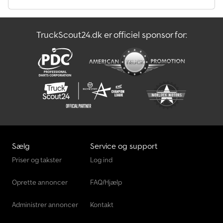
TruckScout24.dk er officiel sponsor for:
Sælg
Service og support
Priser og takster
Log ind
Oprette annoncer
FAQ/Hjælp
Administrer annoncer
Kontakt