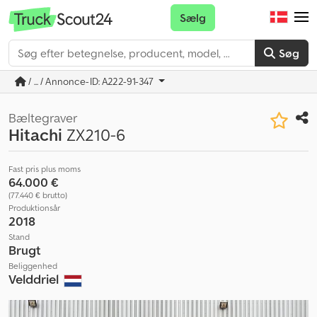
Sælg
Søg
/ ... / Annonce-ID: A222-91-347
Bæltegraver
Hitachi
ZX210-6
Fast pris plus moms
64.000 €
(77.440 € brutto)
Produktionsår
2018
Stand
Brugt
Beliggenhed
Velddriel