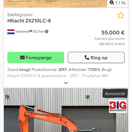
1
/
14
Bæltegraver
Hitachi
ZX210LC-6
55.000 €
Velddriel
572 km
Fast pris plus moms
(66.550 € brutto)
Forespørge
Ring op
Stand:
brugt
, Produktionsår:
2017
, driftstimer:
7.100 h
, Brugt
Hitachi ZX210LC-6 gravemaskine – 2017 – Til salg hos BIG
Machinery Denne Hitachi ZX210LC-6 gravemaskine er nu
tilgængelig til salg hos BIG Machinery i Holland. Maskinen er
Annoncer
fremstillet i Holland i 2017, har 7.100 driftstimer og er CE-
certificeret og overholder EPA 2016-standarden. Maskinen er
udstyret med hydraulik til tilbehør, 600 mm larveplader og et
klimaanlæg. Denne gravemaskine er designet til pålidelig ydeevne
og er klar til øjeblikkelig brug. • Model: Hitachi ZX210LC-6 • År: 2017
• Produktionsland: Holland • Driftstimer: 7.100 • CE-certificeret •
EPA: 2016 • Hydraulik til tilbehør • Larveplader: 600 mm •