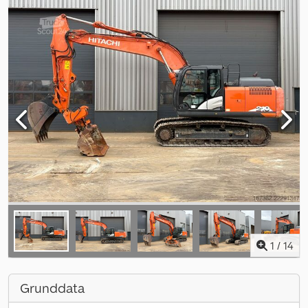
1
/
14
Grunddata