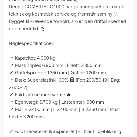
Denne COMBILIFT C4000 har gennemgået en komplet
teknisk og kosmetisk service og fremstår som ny ✨.
Bygget til krævende forhold, sikrer den driftssikkerhed
uden nedetid. 💪
Nøglespecifikationer:
📌 Kapacitet: 4.000 kg
📌 Mast: Triplex 6.900 mm | Friløft: 2.350 mm
📌 Gaffelspreder: 1.360 mm | Gafler: 1.200 mm
📌 Dæk: Superelastisk 100% 🛞 (For: 200/50-10 | Bag:
27x10-12)
📌 Fuld kabine med varme 🔥
📌 Egenvægt: 6.700 kg | Lastcenter: 600 mm
📌 Mål: H 2.400 mm | L 2.400 mm | B 2.250 mm | Mast
højde: 3.200 mm
✅ Fuldt serviceret & inspiceret | ✅ Klar til øjeblikkelig