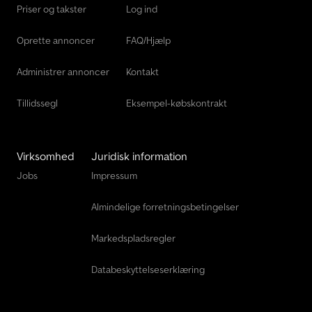
Priser og takster
Log ind
Oprette annoncer
FAQ/Hjælp
Administrer annoncer
Kontakt
Tillidssegl
Eksempel-købskontrakt
Virksomhed
Juridisk information
Jobs
Impressum
Almindelige forretningsbetingelser
Markedspladsregler
Databeskyttelseserklæring