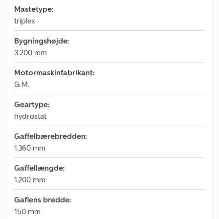
Mastetype:
triplex
Bygningshøjde:
3.200 mm
Motormaskinfabrikant:
G.M.
Geartype:
hydrostat
Gaffelbærebredden:
1.360 mm
Gaffellængde:
1.200 mm
Gaflens bredde:
150 mm