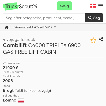
Sælg
Søg
/ ... / Annonce-ID: A222-87-942
4-vejs gaffeltruck
Combilift
C4000 TRIPLEX 6900
GAS FREE LIFT CABIN
VB plus moms
21.900 €
(26.937 € brutto)
Produktionsår
2006
Stand
Brugt
(fuldt funktionsdygtig)
Beliggenhed
Łomno