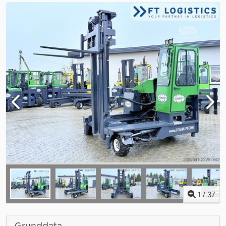
1
/
37
Grunddata