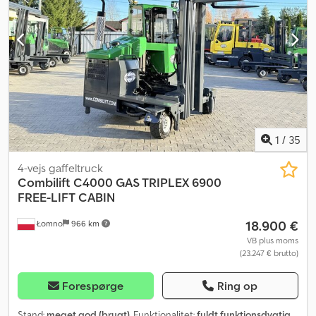
1
/
35
4-vejs gaffeltruck
Combilift
C4000 GAS TRIPLEX 6900
FREE-LIFT CABIN
18.900 €
Łomno
966 km
VB plus moms
(23.247 € brutto)
Forespørge
Ring op
Stand:
meget god (brugt)
, Funktionalitet:
fuldt funktionsdygtig
,