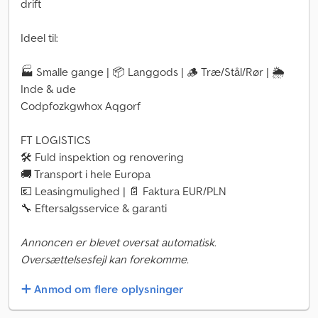
drift
Ideel til:
🏭 Smalle gange | 📦 Langgods | 🪵 Træ/Stål/Rør | 🌦
Inde & ude
Codpfozkgwhox Aqgorf
FT LOGISTICS
🛠 Fuld inspektion og renovering
🚚 Transport i hele Europa
💶 Leasingmulighed | 📄 Faktura EUR/PLN
🔧 Eftersalgsservice & garanti
Annoncen er blevet oversat automatisk.
Oversættelsesfejl kan forekomme.
Anmod om flere oplysninger