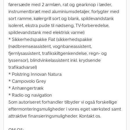
førersæde med 2 armlæn, rat og gearknop i læder,
instrumentbræt med aluminiumsdetaljer, forlygter med
sort ramme, kølergrill sort og blank, spildevandstank
isoleret, ekstra pude til nødseng, TV-forberedelse,
spildevandstank med elektrisk varme)
* Sikkerhedspakke Fiat (sikkerhedspakke
(nødbremseassistent, vognbaneassistent,
fjernlysassistent, trafikskiltgenkendelse, regn- og
lyssensor), blindvinkelassistent inkl. krydsende
trafikadvarsel)
* Polstring Innovan Natura
* Campovolo Grey
* Anhængertræk
* Radio og navigation
Som autoriseret forhandler tilbyder vi også forskellige
eftermonteringsmuligheder i vores eget værksted samt
attraktive finansieringsmuligheder. Kontakt os.
OM OS: