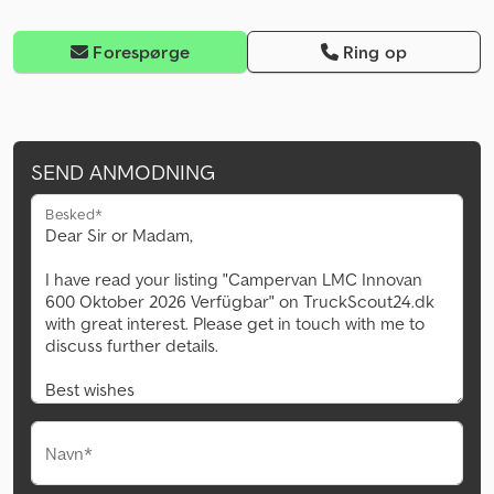
Forespørge
Ring op
SEND ANMODNING
Besked*
Navn*