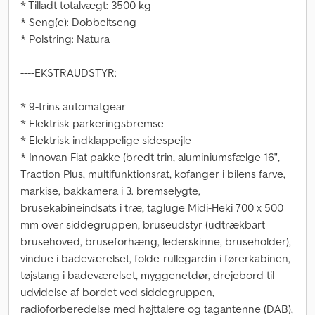
* Tilladt totalvægt: 3500 kg
* Seng(e): Dobbeltseng
* Polstring: Natura
----EKSTRAUDSTYR:
* 9-trins automatgear
* Elektrisk parkeringsbremse
* Elektrisk indklappelige sidespejle
* Innovan Fiat-pakke (bredt trin, aluminiumsfælge 16",
Traction Plus, multifunktionsrat, kofanger i bilens farve,
markise, bakkamera i 3. bremselygte,
brusekabineindsats i træ, tagluge Midi-Heki 700 x 500
mm over siddegruppen, bruseudstyr (udtrækbart
brusehoved, bruseforhæng, lederskinne, bruseholder),
vindue i badeværelset, folde-rullegardin i førerkabinen,
tøjstang i badeværelset, myggenetdør, drejebord til
udvidelse af bordet ved siddegruppen,
radioforberedelse med højttalere og tagantenne (DAB),