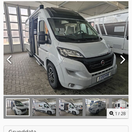
1
/
28
Grunddata