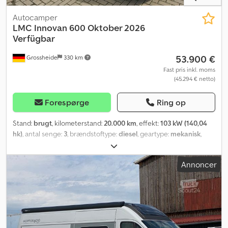
Autocamper
LMC
Innovan 600 Oktober 2026
Verfügbar
53.900 €
Grossheide
330 km
Fast pris inkl. moms
(45.294 € netto)
Forespørge
Ring op
Stand:
brugt
, kilometerstand:
20.000 km
, effekt:
103 kW (140,04
hk)
, antal senge:
3
, brændstoftype:
diesel
, geartype:
mekanisk
,
farve:
grå
, første registrering:
09/2025
, samlet længde:
5.990 mm
,
samlet bredde:
2.090 mm
, total højde:
2.620 mm
, emissionsklasse:
Annoncer
Euro 6
, samlet vægt:
3.500 kg
, Produktionsår:
2024
, Udstyr:
ABS,
badeværelse, brugtvognsgaranti, centrallås, elektronisk
stabilitetsprogram (ESP), navigationssystem, parkeringsvarmer,
sodfilter
, * Motor / chassis: Citroen Jumper 2,2 l BlueHDI * Effekt:
103 kW / 140 hk * Gearkasse: Manuel gearkasse * Kilometerstand:
20.000 km * Tilladt totalvægt: 3.500 kg * Seng(e): Dobbeltseng *