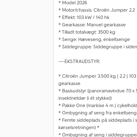
* Model 2026
* Motor/chassis: Citroën Jumper 2.2
* Effekt: 103 kW / 140 hk
* Gearkasse: Manuel gearkasse
* Tilladt totalvægt: 3500 kg
* Senge: Hæveseng, enkeltsenge
* Siddegruppe: Siddegruppe i side
----EKSTRAUDSTYR:
* Citroën Jumper 3.500 kg | 2.2 | 103
gearkasse
* Basisudstyr (panoramavindue 70 x 5
insektnetdør (i ét stykke))
* Pakke One (markise 4 m | cykelholder
* Ombygning af seng fra enkeltseng 
* Femte siddeplads på siddeplads i
kørselsretningen) *
* Ombygning af seng i siddegruppe