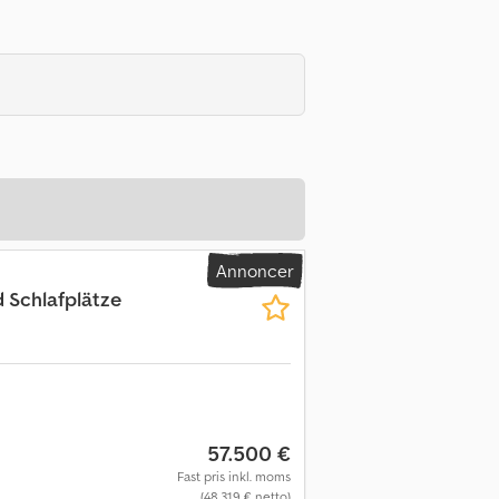
Annoncer
d Schlafplätze
57.500 €
Fast pris inkl. moms
(48.319 € netto)