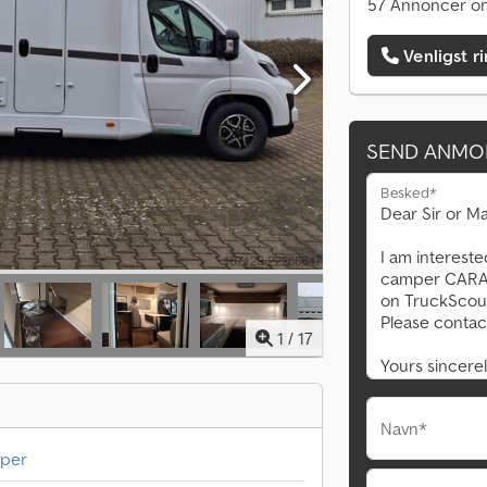
57 Annoncer on
Venligst r
SEND ANMO
Besked*
1
/
17
Navn*
mper