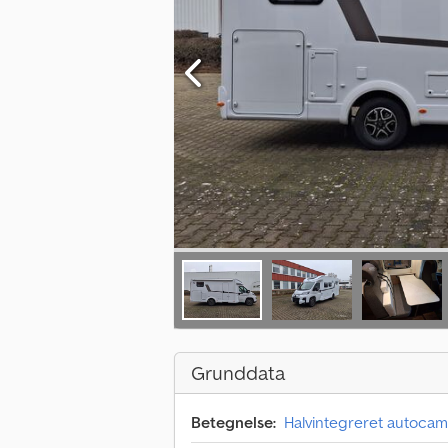
Grunddata
Betegnelse:
Halvintegreret autoca