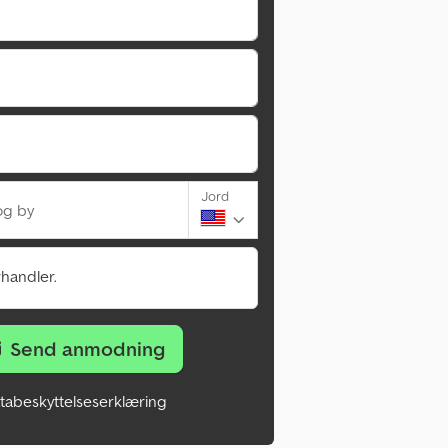
Jord
og by
rhandler.
Send anmodning
tabeskyttelseserklæring