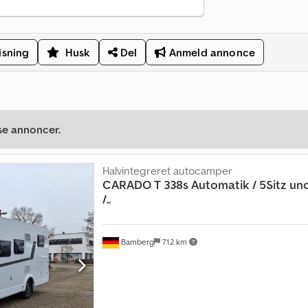
isning
Husk
Del
Anmeld annonce
se annoncer.
Halvintegreret autocamper
CARADO
T 338s Automatik / 5Sitz un
/..
Bamberg
712 km