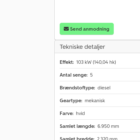
Send anmodning
Tekniske detaljer
Effekt:
103 kW (140,04 hk)
Antal senge:
5
Brændstoftype:
diesel
Geartype:
mekanisk
Farve:
hvid
Samlet længde:
6.950 mm
Samlet bredde:
2.320 mm