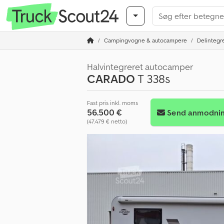
Campingvogne & autocampere
Delintegr
Halvintegreret autocamper
CARADO
T 338s
Fast pris inkl. moms
56.500 €
Send anmodni
(47.479 € netto)