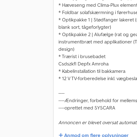
* Hæveseng med Clima-Plux elemen
* Foldbar solafskærmning i førerhus
* Optikpakke 1 | Stødfanger lakeret (
blank sort, tågeforlygter)
* Optikpakke 2 | Alufælge (rat og ge
instrumentbræt med applikationer (Te
design)
* Trærist i brusebadet
Csdszkfl Depfx Amroha
* Kabelinstallation til bakkamera
* 12 V TV-forberedelse inkl. vægbesl
----
----Ændringer, forbehold for mellemsa
----oprettet med SYSCARA
Annoncen er blevet oversat automati
Anmod om flere oplysninger