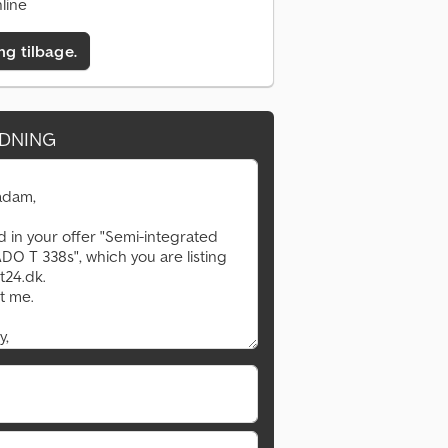
line
ing tilbage.
DNING