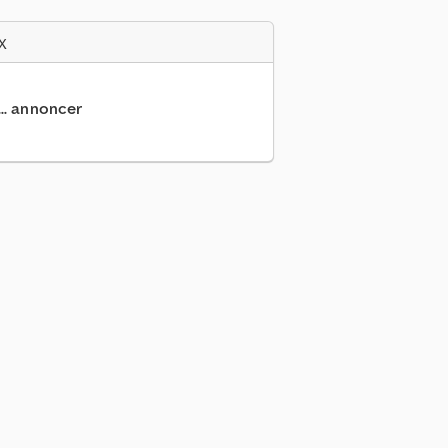
x
... annoncer