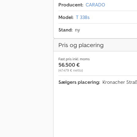
Producent:
CARADO
Model:
T 338s
Stand:
ny
Pris og placering
Fast pris inkl. moms
56.500 €
(47.479 € netto)
Sælgers placering:
Kronacher Stra