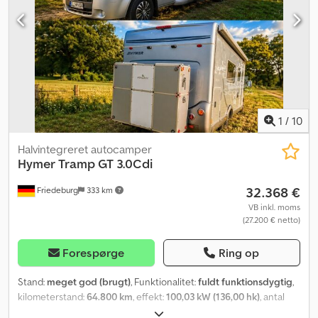
Indhentning af midlertidige eller toldplader -
Transport/levering i hele EU - Fortoldning af køretøjer til
tredjelande Whatsapp til engelsk, tysk, russisk og andre sprog:
1
/
10
Halvintegreret autocamper
Hymer
Tramp GT 3.0Cdi
32.368 €
Friedeburg
333 km
VB inkl. moms
(27.200 € netto)
Forespørge
Ring op
Stand:
meget god (brugt)
, Funktionalitet:
fuldt funktionsdygtig
,
kilometerstand:
64.800 km
, effekt:
100,03 kW (136,00 hk)
, antal
senge:
3
, antal sæder:
5
, brændstoftype:
diesel
, geartype: