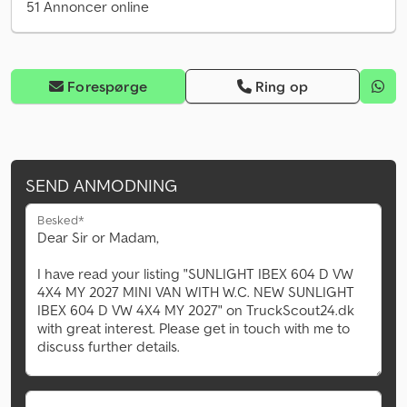
51 Annoncer online
Forespørge
Ring op
SEND ANMODNING
Besked*