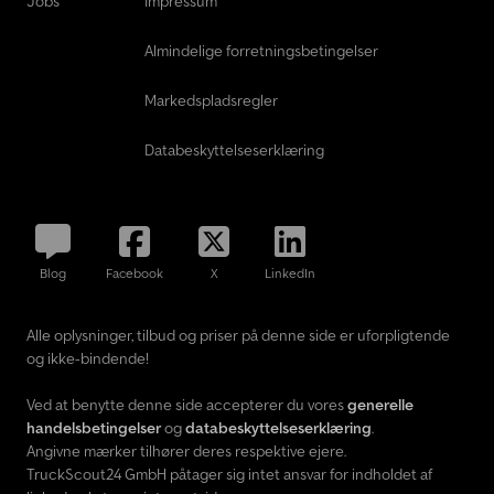
Jobs
Impressum
pålidelig campingvogn med gennemprøvet Hymer-kvalitet – ideel
til to personer, der ønsker at rejse komfortabelt og uafhængigt.
Almindelige forretningsbetingelser
Besigtigelse er muligt efter aftale. Privat salg, uden garanti og ret
til at fortryde købet.
Markedspladsregler
Databeskyttelseserklæring
Blog
Facebook
X
LinkedIn
Alle oplysninger, tilbud og priser på denne side er uforpligtende
og ikke-bindende!
Ved at benytte denne side accepterer du vores
generelle
handelsbetingelser
og
databeskyttelseserklæring
.
Angivne mærker tilhører deres respektive ejere.
TruckScout24 GmbH påtager sig intet ansvar for indholdet af