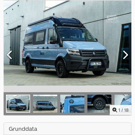
1
/
18
Grunddata