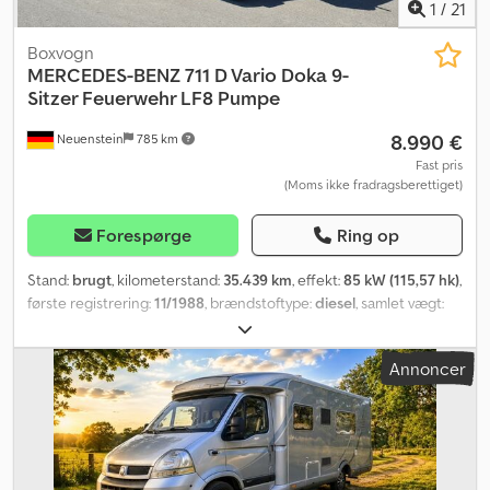
1
/
21
Boxvogn
MERCEDES-BENZ
711 D Vario Doka 9-
Sitzer Feuerwehr LF8 Pumpe
8.990 €
Neuenstein
785 km
Fast pris
(Moms ikke fradragsberettiget)
Forespørge
Ring op
Stand:
brugt
, kilometerstand:
35.439 km
, effekt:
85 kW (115,57 hk)
,
første registrering:
11/1988
, brændstoftype:
diesel
, samlet vægt:
5.990 kg
, farve:
rød
, geartype:
mekanisk
, antal sæder:
9
, * 5898 –
Køretøjs-ID til telefoniske henvendelser * Brandbil, LF8 *
Annoncer
Dobbeltkabine, 9 sæder, 4 døre * 5-trins manuel gearkasse,
dobbeltdæk, bladfjeder, anhængertræk med kuglehoved
(anhængerlast: 1.920 kg) * Metz påbygning med rullepersienner,
tag kan betrædes * Frontmonteret pumpe FP 8/8 Chsdpfjw Nd
Ntox Ah Sea * Dæk for: 8.5R17,5 (14/13 mm) * Dæk bag: 8.5R17,5
(13/13/13/13 mm) ----vores e-mailadresse: vores service til dig: -