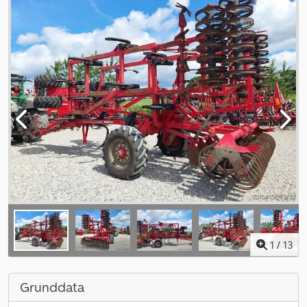
1
/
13
Grunddata