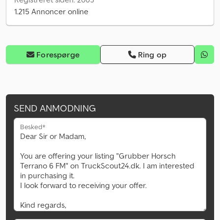
1.215 Annoncer online
Forespørge
Ring op
SEND ANMODNING
Besked*