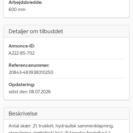
Arbejdsbredde:
600 mm
Detaljer om tilbuddet
Annonce-ID:
A222-85-702
Referencenummer:
20843-483938010250
Opdatering:
sidst den 08.07.2026
Beskrivelse
Antal skær: 21, trukket, hydraulisk sammenklapning,
stensikring, støttefod/-hjul. 21 tænder fordelt på 4