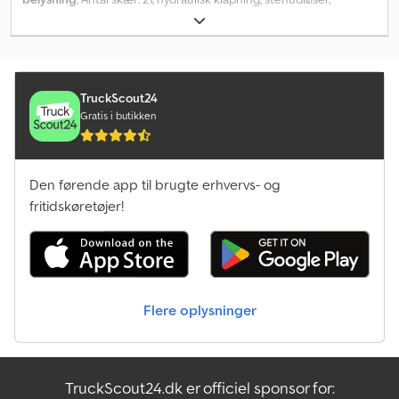
støttefod / -hjul_____dobbelt RollPack pakker, nivelleringsskiver,
strigle, hydr. dybdestyring, hydr. trækstang, fjederstensikring, K80,
4x støttehjul foran, undervogn: 400/70-24, traktoreffektbehov: 175
- 265 kW, lagersted: 17094 Pragsdorf Dksdjw E N T Dopfx Acnsr
TruckScout24
Gratis i butikken
Den førende app til brugte erhvervs- og
fritidskøretøjer!
Flere oplysninger
TruckScout24.dk er officiel sponsor for: