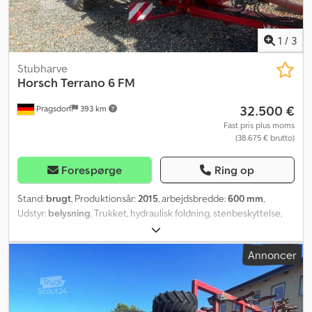
1
/
3
Stubharve
Horsch
Terrano 6 FM
32.500 €
Pragsdorf
393 km
Fast pris plus moms
(38.675 € brutto)
Forespørge
Ring op
Stand:
brugt
, Produktionsår:
2015
, arbejdsbredde:
600 mm
,
Udstyr:
belysning
, Trukket, hydraulisk foldning, stenbeskyttelse,
støttefod / -hjul_____Chassis, hydraulisk sammenklappelig,
dobbeltledningsbremse, hårdmetalsskær, belysning,
Annoncer
udjævningsskiver, stenbeskyttelse, DSTS valse, lagersted: kunde
Dodpfxjyv Tavj Acnskr