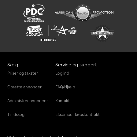
Sælg
Service og support
Priser og takster
Log ind
Oprette annoncer
FAQ/Hjælp
Administrer annoncer
Kontakt
Tillidssegl
Eksempel-købskontrakt