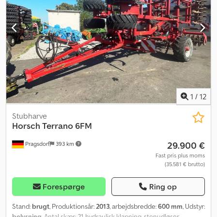
1
/
12
Stubharve
Horsch
Terrano 6FM
29.900 €
Pragsdorf
393 km
Fast pris plus moms
(35.581 € brutto)
Forespørge
Ring op
Stand:
brugt
, Produktionsår:
2013
, arbejdsbredde:
600 mm
, Udstyr:
belysning
, Antal skær: 21, hydraulisk klapning, stenudløser,