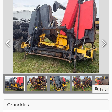
1
/
8
Grunddata