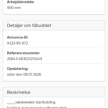
Arbejdsbredde:
900 mm
Detaljer om tilbuddet
Annonce-ID:
A222-85-672
Referencenummer:
20843-483021210249
Opdatering:
sidst den 08.07.2026
Beskrivelse
_____væskekølet startkobling
Savblad, belagt med wolframkarbid