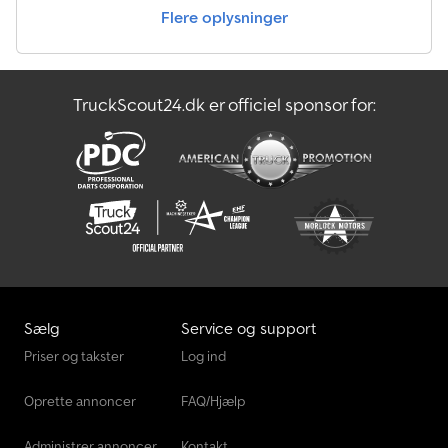
Flere oplysninger
TruckScout24.dk er officiel sponsor for:
Sælg
Service og support
Priser og takster
Log ind
Oprette annoncer
FAQ/Hjælp
Administrer annoncer
Kontakt