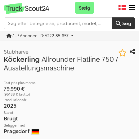
Sælg
Søg
/ ... / Annonce-ID: A222-85-657
Stubharve
Köckerling
Allrounder Flatline 750 /
Ausstellungsmaschine
Fast pris plus moms
79.990 €
(95.188 € brutto)
Produktionsår
2025
Stand
Brugt
Beliggenhed
Pragsdorf