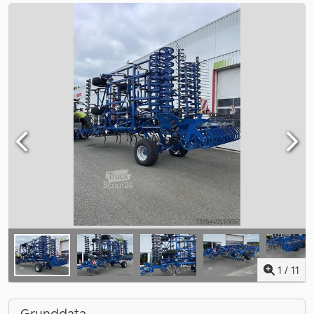
1
/
11
Grunddata