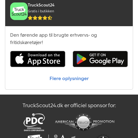
TruckScout24
Gratis i butikken
Den førende app til brugte erhvervs- og
fritidskøretøjer!
Flere oplysninger
TruckScout24.dk er officiel sponsor for: