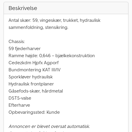
Beskrivelse
Antal skær: 59, vingeskær, trukket, hydraulisk
sammenfoldning, stensikring.
Chassis:
59 fjederharver
Ramme højde: 0,646 – bjælkekonstruktion
Cedezkdm Hjpfx Agporf
Bundmontering KAT III/IV
Sporkløver hydraulisk
Hydraulisk frontplaner
Gåsefods-skær, hårdmetal
DSTS-valse
Efterharve
Opbevaringssted: Kunde
Annoncen er blevet oversat automatisk.