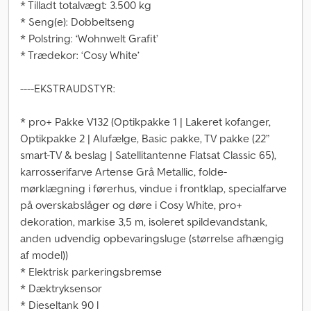
* Tilladt totalvægt: 3.500 kg
* Seng(e): Dobbeltseng
* Polstring: ‘Wohnwelt Grafit’
* Trædekor: ‘Cosy White’
----EKSTRAUDSTYR:
* pro+ Pakke V132 (Optikpakke 1 | Lakeret kofanger,
Optikpakke 2 | Alufælge, Basic pakke, TV pakke (22”
smart-TV & beslag | Satellitantenne Flatsat Classic 65),
karrosserifarve Artense Grå Metallic, folde-
mørklægning i førerhus, vindue i frontklap, specialfarve
på overskabslåger og døre i Cosy White, pro+
dekoration, markise 3,5 m, isoleret spildevandstank,
anden udvendig opbevaringsluge (størrelse afhængig
af model))
* Elektrisk parkeringsbremse
* Dæktryksensor
* Dieseltank 90 l