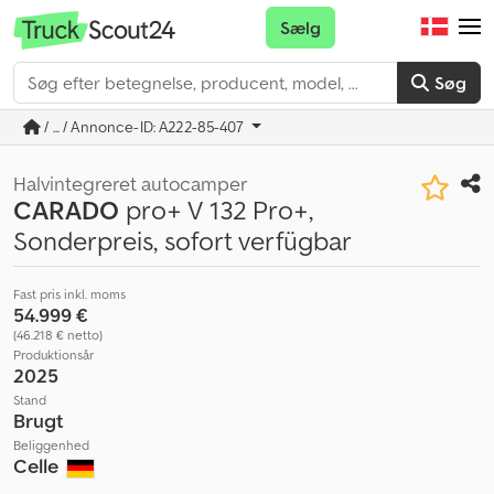
Sælg
Søg
/ ... / Annonce-ID: A222-85-407
Halvintegreret autocamper
CARADO
pro+ V 132 Pro+,
Sonderpreis, sofort verfügbar
Fast pris inkl. moms
54.999 €
(46.218 € netto)
Produktionsår
2025
Stand
Brugt
Beliggenhed
Celle