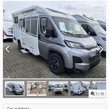
1
/
19
Grunddata