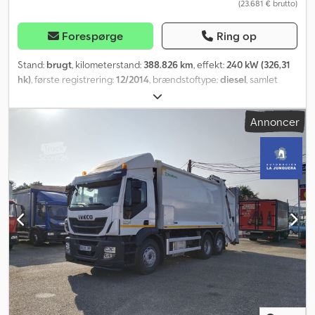
(23.681 € brutto)
bytte. Finansiering kan ordnes direkte hos os. GOLEC
NUTZFAHRZEUGE GMBH Vi taler: tysk, engelsk, spansk, polsk,
ukrainsk, russisk, bulgarsk.
Forespørge
Ring op
Stand:
brugt
, kilometerstand:
388.826 km
, effekt:
240 kW (326,31
hk)
, første registrering:
12/2014
, brændstoftype:
diesel
, samlet
vægt:
26.000 kg
, akslekonfiguration:
3 aksler
, farve:
hvid
, geartype:
automatisk
, emissionsklasse:
Euro 6
, Udstyr:
ABS, klimaanlæg
, *
Annoncer
MB Antos 2533 6x2 * Gesink pressevogn * GPM III V 23 H 25 *
Kombi-tragt GEC * Akselafstand 4,30 m * Euro 6 * Affjedring:
blad/luft/luft * Liftaksel * Styreaksel * Centralsmøring *
Differentialespærre * Bakkamera Dodeugygtspfx Agxeck * Radio
* el. vinduer, el. spejle, spejlvarme * Multifunktionsrat * Luftsæde *
Tagluge * Bluetooth * Fartpilot * Dæk 315/70R22,5 ca. 80-30-60 %
* Tysk køretøj * · Nettosalg inden for EU kun med momsdepositum
og bevis for indregistrering i bestemmelseslandet
(fremførselsbekræftelse), · Salg kun til erhverv, transport til havn
mulig. Dette tilbud er uforpligtende og kan ændres. Der tages
forbehold for fejl og mellemsalg. * Ingen garanti for tastefejl.
Besigtigelse kun efter aftale, WhatsApp