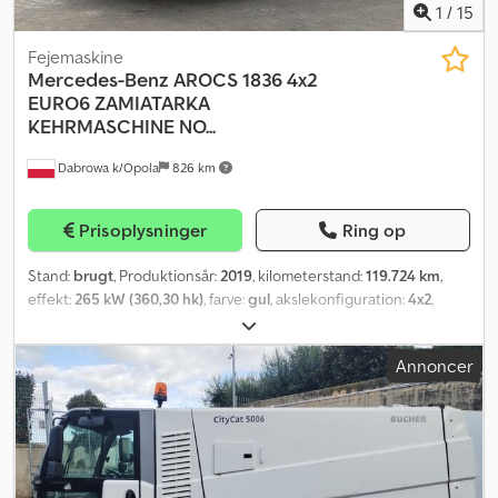
1
/
15
Fejemaskine
Mercedes-Benz
AROCS 1836 4x2
EURO6 ZAMIATARKA
KEHRMASCHINE NO...
Dabrowa k/Opola
826 km
Prisoplysninger
Ring op
Stand:
brugt
, Produktionsår:
2019
, kilometerstand:
119.724 km
,
effekt:
265 kW (360,30 hk)
, farve:
gul
, akslekonfiguration:
4x2
,
geartype:
mekanisk
, emissionsklasse:
Euro 6
, Udstyr:
ABS,
centrallås, differentialespær
, = Flere valgmuligheder og mere
Annoncer
tilbehør = - Eljusterbare sidespejle - Elruder - Radio - Tagvindue =
Yderligere oplysninger = Egenvægt: 14.980 kg Bæreevne: 3.020 kg
Dcjdpfx Aoy Ntxfogxjk Totalvægt: 18.000 kg Mål (LxBxH): 915 x 255 x
358 cm