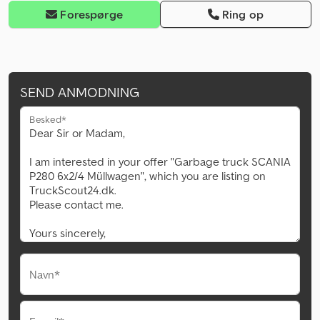
Forespørge
Ring op
SEND ANMODNING
Besked*
Navn*