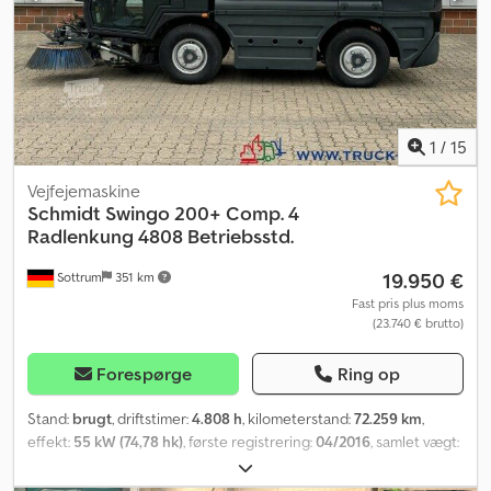
1
/
15
Vejfejemaskine
Schmidt
Swingo 200+ Comp. 4
Radlenkung 4808 Betriebsstd.
19.950 €
Sottrum
351 km
Fast pris plus moms
(23.740 € brutto)
Forespørge
Ring op
Stand:
brugt
, driftstimer:
4.808 h
, kilometerstand:
72.259 km
,
effekt:
55 kW (74,78 hk)
, første registrering:
04/2016
, samlet vægt:
4.500 kg
, brændstoftype:
diesel
, farve:
hvid
, akslekonfiguration:
4x2
, maksimal lastvægt:
1.650 kg
, tomvægt:
2.850 kg
, akselafstand: