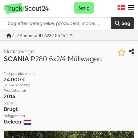
Sælg
Søg
/ ... / Annonce-ID: A222-85-167
Skraldevogn
SCANIA
P280 6x2/4 Müllwagen
Fast pris plus moms
24.000 €
(29.040 € brutto)
Produktionsår
2014
Stand
Brugt
Beliggenhed
Geleen