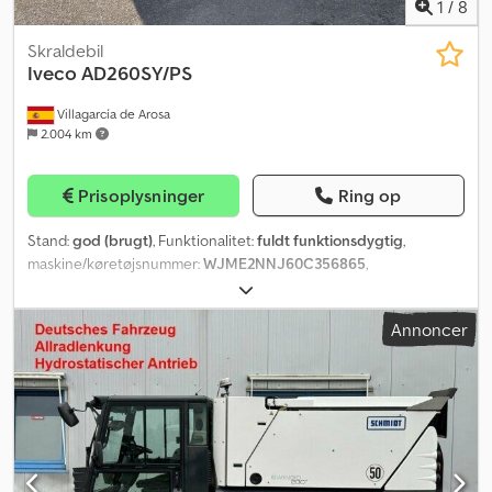
1
/
8
Skraldebil
Iveco
AD260SY/PS
Villagarcía de Arosa
2.004 km
Prisoplysninger
Ring op
Stand:
god (brugt)
, Funktionalitet:
fuldt funktionsdygtig
,
maskine/køretøjsnummer:
WJME2NNJ60C356865
,
kilometerstand:
472.503 km
, første registrering:
02/2017
,
dækstørrelse:
315/80R22,5
, akslekonfiguration:
6x2
, akselafstand:
Annoncer
3.800 mm
, brændstof:
diesel
, farve:
hvid
, geartype:
automatisk
,
emissionsklasse:
Euro 6
, affjedring:
stål-luft
, Produktionsår:
2017
,
*FINANSIERING UNDERLIGGER BETINGELSER OG GODKENDELSE
FRA FINANSIERINGSSSELSKABET. Djdpfx Asw Sxitogxsck
*AFFALDSINDSAMLINGSUDSTYR AF MÆRKET ROS ROCA MODEL
OLYMPUS 21W