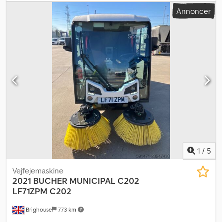
fuldstændigt serviceret Dedswi Trlopfx Agxjck
Annoncer
1
/
5
Vejfejemaskine
2021 BUCHER MUNICIPAL C202
LF71ZPM
C202
Brighouse
773 km