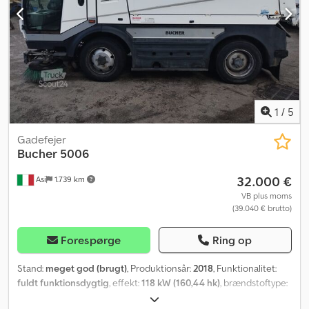
1
/
5
Gadefejer
Bucher
5006
32.000 €
Asi
1.739 km
VB plus moms
(39.040 € brutto)
Forespørge
Ring op
Stand:
meget god (brugt)
, Produktionsår:
2018
, Funktionalitet:
fuldt funktionsdygtig
, effekt:
118 kW (160,44 hk)
, brændstoftype:
diesel
, farve:
hvid
, brændstof:
diesel
, køretøj i fremragende stand,