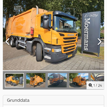
1
/
24
Grunddata