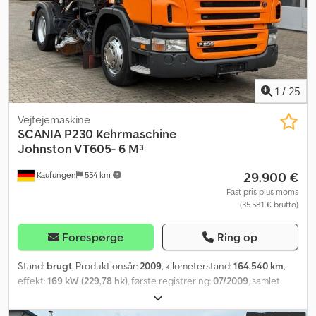
1
/
25
Vejfejemaskine
SCANIA
P230 Kehrmaschine
Johnston VT605- 6 M³
29.900 €
Kaufungen
554 km
Fast pris plus moms
(35.581 € brutto)
Forespørge
Ring op
Stand:
brugt
, Produktionsår:
2009
, kilometerstand:
164.540 km
,
effekt:
169 kW (229,78 hk)
, første registrering:
07/2009
, samlet
vægt:
18.200 kg
, brændstoftype:
diesel
, farve:
orange
,
akslekonfiguration:
2 aksler
, næste syn (TÜV):
08/2028
, geartype: