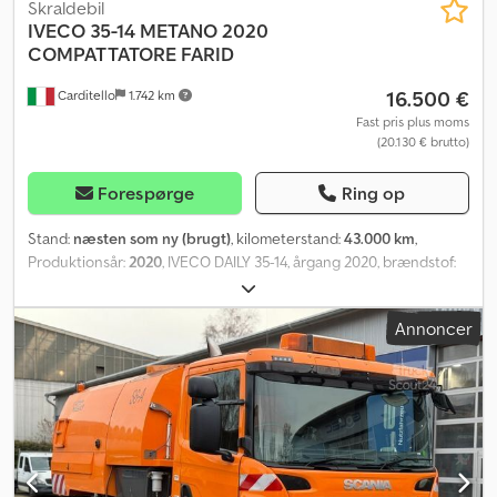
Skraldebil
IVECO
35-14 METANO 2020
COMPATTATORE FARID
16.500 €
Carditello
1.742 km
Fast pris plus moms
(20.130 € brutto)
Forespørge
Ring op
Stand:
næsten som ny (brugt)
, kilometerstand:
43.000 km
,
Produktionsår:
2020
, IVECO DAILY 35-14, årgang 2020, brændstof:
benzin/metan, motor 3000, 43.000 km, FARID komprimator med
kam, EPRESSA tipbar affaldscontainer, kun én ejer. Mulighed for
Annoncer
finansiering. Djdpfovnzpwjx Agxock