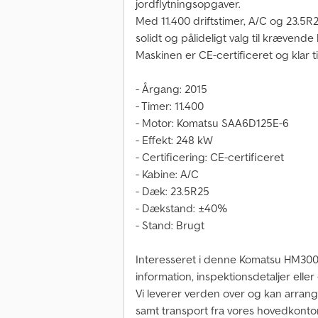
jordflytningsopgaver.
Med 11.400 driftstimer, A/C og 23.5R
solidt og pålideligt valg til krævend
Maskinen er CE-certificeret og klar ti
- Årgang: 2015
- Timer: 11.400
- Motor: Komatsu SAA6D125E-6
- Effekt: 248 kW
- Certificering: CE-certificeret
- Kabine: A/C
- Dæk: 23.5R25
- Dækstand: ±40%
- Stand: Brugt
Interesseret i denne Komatsu HM300
information, inspektionsdetaljer eller 
Vi leverer verden over og kan arra
samt transport fra vores hovedkontor