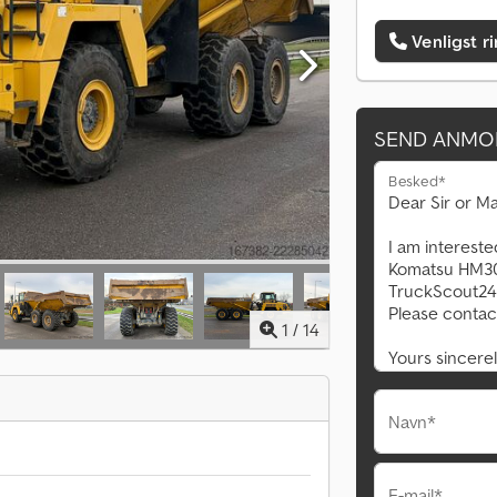
Venligst r
SEND ANMO
Besked*
1
/
14
Navn*
E-mail*