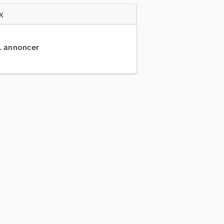
x
.. annoncer