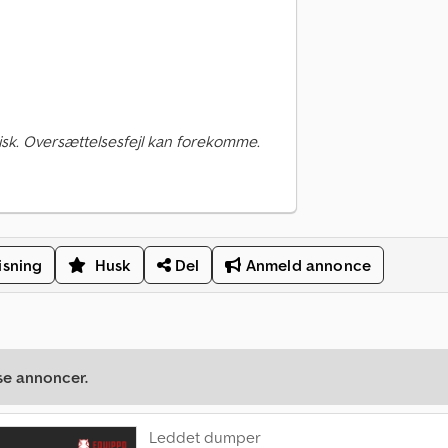
sk. Oversættelsesfejl kan forekomme.
isning
Husk
Del
Anmeld annonce
se annoncer.
Leddet dumper