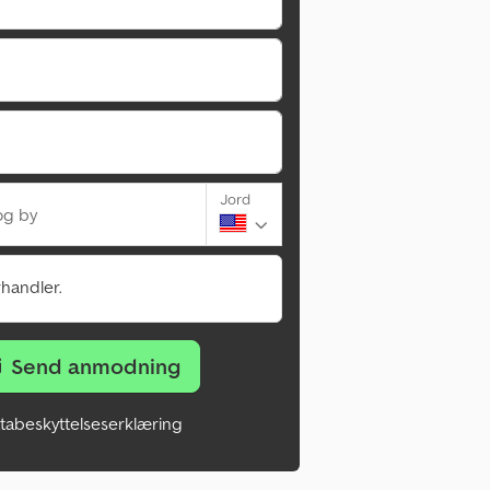
Jord
og by
rhandler.
Send anmodning
tabeskyttelseserklæring