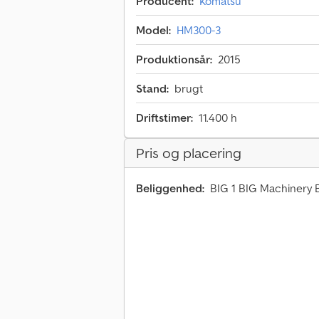
Producent:
Komatsu
Model:
HM300-3
Produktionsår:
2015
Stand:
brugt
Driftstimer:
11.400 h
Pris og placering
Beliggenhed:
BIG 1 BIG Machinery B