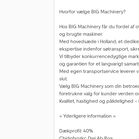
Hvorfor vælge BIG Machinery?
Hos BIG Machinery får du fordel af o
og brugte maskiner.
Med hovedsæde i Holland, et dedik
ekspertise indenfor søtransport, sikre
Vi tilbyder konkurrencedygtige marke
og garantien for et langvarigt samar
Med egen transportservice leverer vi e
slut.
Vælg BIG Machinery som din betroede
foretrukne valg for kunder verden ov
Kvalitet, hastighed og pålidelighed – 
= Yderligere information =
Dækprofil: 40%
Chjdpfxozkc Dwj Ab Roa