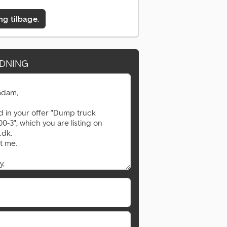
ing tilbage.
DNING