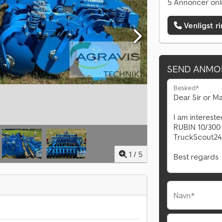
5 Annoncer onl
Venligst r
SEND ANMO
Besked*
1
/
5
Navn*