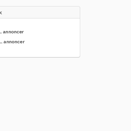
x
... annoncer
.. annoncer