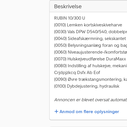
Beskrivelse
RUBIN 10/300 U
(0010) Lemken kortskiveskiveharve
(0030) Vals DPW D540/540, dobbelpr
(0040) Sideafskærmning, sekskantet 
(0050) Belysningsanlæg foran og b
(0060) Niveaujusterende-/komfort
(0070) Hulskejveudførelse DuraMaxx
(0080) Indstilling af hulskejve, mekan
Crjdpjzkcq Dsfx Ab Eof
(0090) Øvre trækstangsmontering, ka
(0100) Dybdejustering, hydraulisk
Annoncen er blevet oversat automati
Anmod om flere oplysninger