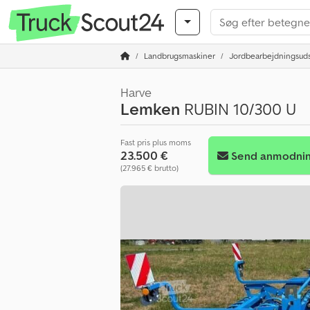
Landbrugsmaskiner
Jordbearbejdningsuds
Harve
Lemken
RUBIN 10/300 U
Fast pris plus moms
23.500 €
Send anmodni
(27.965 € brutto)