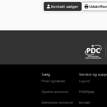
Kontakt sælger
Udskriftsv
Sælg
Service og supp
Priser og takster
Log ind
Oprette annoncer
FAQ/Hjælp
Administrer annoncer
Kontakt