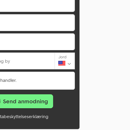
Jord
og by
rhandler.
Send anmodning
tabeskyttelseserklæring