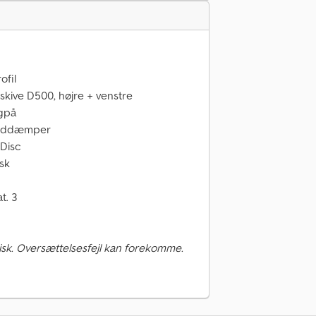
ofil
skive D500, højre + venstre
agpå
støddæmper
 Disc
isk
t. 3
sk. Oversættelsesfejl kan forekomme.