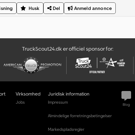
isning
Husk
Del
Anmeld annonce
TruckScout24.dk er officiel sponsor for:
ort
Virksomhed
Juridisk information
Jobs
Impressum
Blog
Almindelige forretningsbetingelser
Markedspladsregler