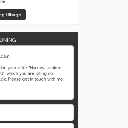
ine
ing tilbage.
DNING