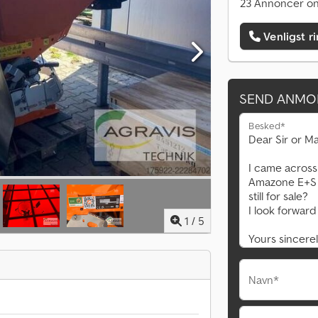
23 Annoncer on
Venligst r
SEND ANMO
Besked*
1
/
5
Navn*