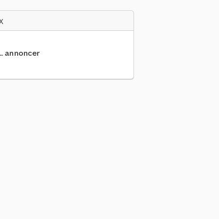
x
... annoncer