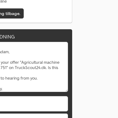
line
ing tilbage.
DNING