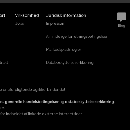
ort
Virksomhed
Juridisk information
Jobs
Impressum
Blog
Almindelige forretningsbetingelser
Markedspladsregler
trakt
Databeskyttelseserklæring
ide er uforpligtende og ikke-bindende!
res
generelle handelsbetingelser
og
databeskyttelseserklæring
.
re.
or indholdet af linkede eksterne internetsider.