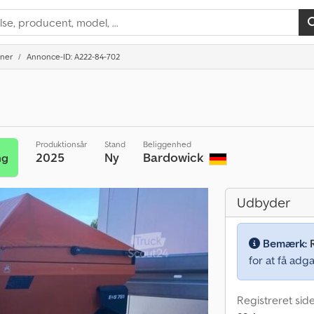
iner
Annonce-ID: A222-84-702
Produktionsår
Stand
Beliggenhed
2025
Ny
Bardowick
ng
Udbyder
Bemærk:
for at få adga
Registreret sid