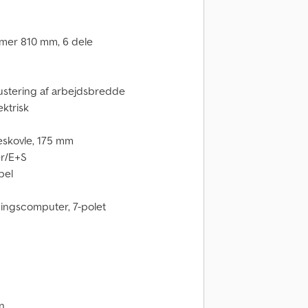
mer 810 mm, 6 dele
stering af arbejdsbredde
ktrisk
skovle, 175 mm
er/E+S
bel
ingscomputer, 7-polet
en