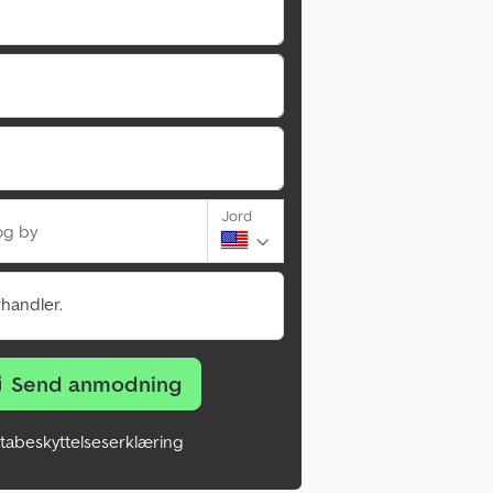
Jord
og by
rhandler.
Send anmodning
tabeskyttelseserklæring