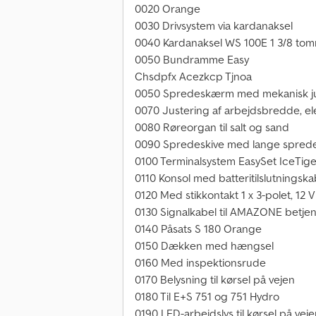
0020 Orange
0030 Drivsystem via kardanaksel
0040 Kardanaksel WS 100E 1 3/8 tom
0050 Bundramme Easy
Chsdpfx Acezkcp Tjnoa
0050 Spredeskærm med mekanisk ju
0070 Justering af arbejdsbredde, ele
0080 Røreorgan til salt og sand
0090 Spredeskive med lange sprede
0100 Terminalsystem EasySet IceTig
0110 Konsol med batteritilslutningska
0120 Med stikkontakt 1 x 3-polet, 12 V
0130 Signalkabel til AMAZONE betjen
0140 Påsats S 180 Orange
0150 Dækken med hængsel
0160 Med inspektionsrude
0170 Belysning til kørsel på vejen
0180 Til E+S 751 og 751 Hydro
0190 LED-arbejdslys til kørsel på vej