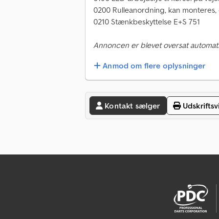
0200 Rulleanordning, kan monteres,
0210 Stænkbeskyttelse E+S 751
Annoncen er blevet oversat automati
Anmod om flere oplysninger
Kontakt sælger
Udskriftsv