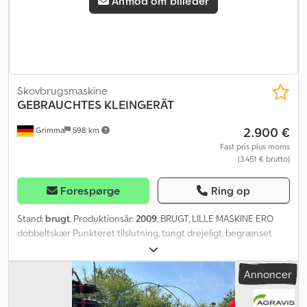
Anmod om billeder
Skovbrugsmaskine
GEBRAUCHTES KLEINGERÄT
2.900 €
Grimma
598 km
Fast pris plus moms
(3.451 € brutto)
Forespørge
Ring op
Stand:
brugt
, Produktionsår:
2009
, BRUGT, LILLE MASKINE ERO
dobbeltskær Punkteret tilslutning, tungt drejeligt, begrænset
anvendelighed -> diverse hydraulikledninger er blevet
afmonteret. Dwsdpfx Ajzr Afwjmyja
Annoncer