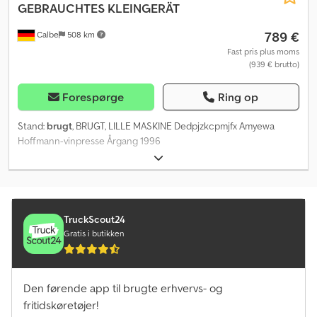
GEBRAUCHTES KLEINGERÄT
789 €
Calbe
508 km
Fast pris plus moms
(939 € brutto)
Forespørge
Ring op
Stand:
brugt
, BRUGT, LILLE MASKINE Dedpjzkcpmjfx Amyewa
Hoffmann-vinpresse Årgang 1996
TruckScout24
Gratis i butikken
Den førende app til brugte erhvervs- og
fritidskøretøjer!