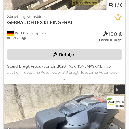
1
/
8
Skovbrugsmaskine
GEBRAUCHTES KLEINGERÄT
100 €
Werl-Oberbergstraße
532 km
Endnu 10 dage
Detaljer
Stand:
brugt
, Produktionsår:
2020
, -AUKTIONSMASKINE – ab-
auction Husqvarna Automower 310 Brugt Husqvarna Automower
310 Arealydelse op til 1000 m² Opladningsstation Du kan byde på
denne maskine online Dodpfx Amszqpvmsyjwa Startprisen er
Klik
100,00 EUR ekskl. moms. Registrer dig gratis og byd med. Klik her
for at gå til auktionen: ----- ----- Spændende onlineauktion! Start
med at byde NU! ab-auction Brugte varer – særlige regler. Salget
foregår i henhold til § 25a i momsloven – moms på fortjenesten.
Momsen kan ikke udvises.