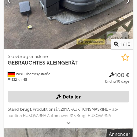
1
/
10
Skovbrugsmaskine
GEBRAUCHTES KLEINGERÄT
100 €
Werl-Oberbergstraße
532 km
Endnu 10 dage
Detaljer
Stand:
brugt
, Produktionsår:
2017
, -AUKTIONSMASKINE – ab-
auction HUSQVARNA Automower 315 Brugt HUSQVARNA
robotplæneklipper Årgang: 2017 Arealydelse op til 1500 m²
Ladestation Du kan byde på denne maskine online Startprisen er
Annoncer
100,00 EUR ekskl. moms. Registrer dig gratis og deltag i