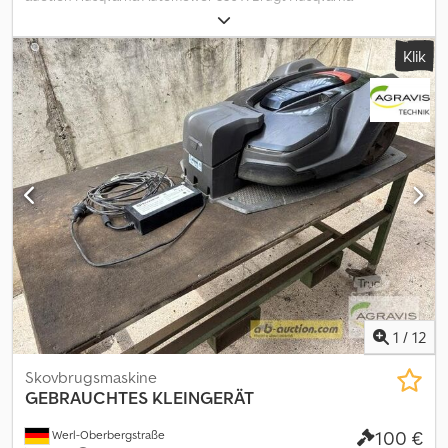
robotplæneklipper Dwjdpfx Amjzqpvgsyoa Type: Automower 330 X
Årgang: 2015 Med ladestation Maks. arealydelse op til 3000 m² Du
Klik
kan byde på denne maskine online. Startprisen er 100,00 EUR
ekskl. moms. Registrer dig gratis og deltag i auktionen. Klik her for
at gå til auktionen: ----- ----- Spændende onlineauktion! Start
med at byde NU! ab-auction Særlige regler for brugte varer.
Salget sker i henhold til §25a i den tyske momslov –
differensmoms. Moms kan ikke opkræves.
1
/
12
Skovbrugsmaskine
GEBRAUCHTES KLEINGERÄT
100 €
Werl-Oberbergstraße