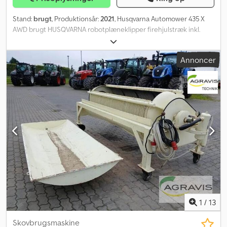
Stand:
brugt
, Produktionsår:
2021
, Husqvarna Automower 435 X
AWD brugt HUSQVARNA robotplæneklipper firehjulstræk inkl.
ladestation Dwjdpfx Amezqpvyjysa Særlige regler gælder for
brugte varer. Salget foregår i henhold til §25a i momsloven – med
Annoncer
differensmoms. Momsen kan ikke udvises separat.
1
/
13
Skovbrugsmaskine