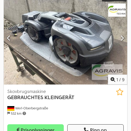
budgivningen. Klik her for at komme til auktionen: ----- -----
Spændende onlineauktion! Begynd at byde NU! ab-auction
Dwjdpfx Aozqpvtjmyja Brugte varer – særlige regler. Salget foregår
i henhold til § 25a i momsloven – differentialbeskatning. Moms kan
ikke udvises.
1
/
9
Skovbrugsmaskine
GEBRAUCHTES KLEINGERÄT
Werl-Oberbergstraße
532 km
Prisoplysninger
Ring op