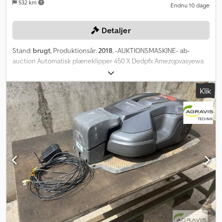
532 km
Endnu 10 dage
Detaljer
Stand:
brugt
, Produktionsår:
2018
, -AUKTIONSMASKINE- ab-
auction Automatisk plæneklipper 450 X Dedpfx Amezqpvasyewa
Brugt Husqvarna automatisk plæneklipper 450X i
standardudførelse Maksimal arealydelse 5.000 m² Du kan byde på
Klik
denne maskine online. Startprisen er 100,00 EUR ekskl. moms.
Registrer dig gratis og byd med. Klik her for at gå til auktionen: ----
- ----- Spændende online auktion! Start med at byde NU! ab-
auction