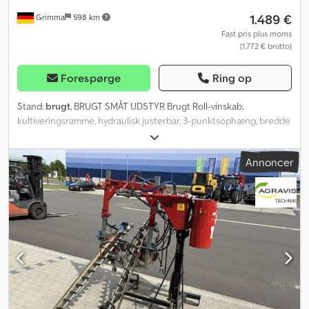
1.489 €
Grimma
598 km
Fast pris plus moms
(1.772 € brutto)
Forespørge
Ring op
Stand:
brugt
, BRUGT SMÅT UDSTYR Brugt Roll-vinskab,
kultiveringsramme, hydraulisk justerbar, 3-punktsophæng, bredde
1,20 m, Djdpfx Ajzq Idijmyowa
Annoncer