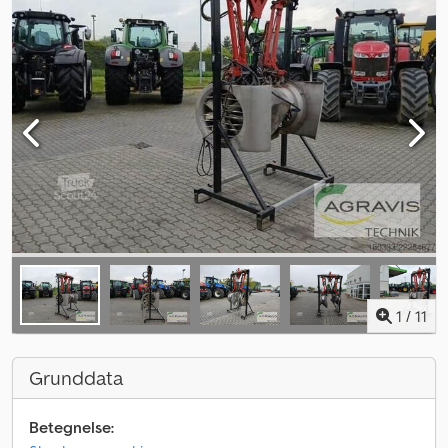
1
/
11
Grunddata
Betegnelse: