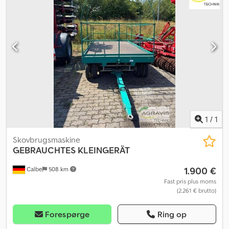
1
/
1
Skovbrugsmaskine
GEBRAUCHTES KLEINGERÄT
1.900 €
Calbe
508 km
Fast pris plus moms
(2.261 € brutto)
Forespørge
Ring op