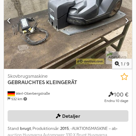
1
/
9
Skovbrugsmaskine
GEBRAUCHTES KLEINGERÄT
100 €
Werl-Oberbergstraße
532 km
Endnu 10 dage
Detaljer
Stand:
brugt
, Produktionsår:
2015
, -AUKTIONSMASKINE – ab-
auction Husqvarna Automower 330 X Brugt Husqvarna