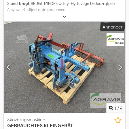
Stand:
brugt
, BRUGT, MINDRE Udstyr Flyttevogn Dsdpezrqtpsfx
Amyowa Bladfjedre, drejeskammel
Annoncer
1
/
4
Skovbrugsmaskine
GEBRAUCHTES KLEINGERÄT