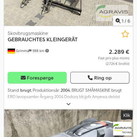
1
/
6
Skovbrugsmaskine
GEBRAUCHTES KLEINGERÄT
2.289 €
Grimma
598 km
Fast pris plus moms
(2.724 € brutto)
Forespørge
Ring op
Stand:
brugt
, Produktionsår:
2004
, BRUGT SMÅMASKINE brugt
ERO løvopsamler Årgang 2004 Dodszq Idcjpfx Amyewa delvist
funktionsdygtig, forskellige hydraulikledninger er afmonteret,
uden trepunktsophæng.
Klik