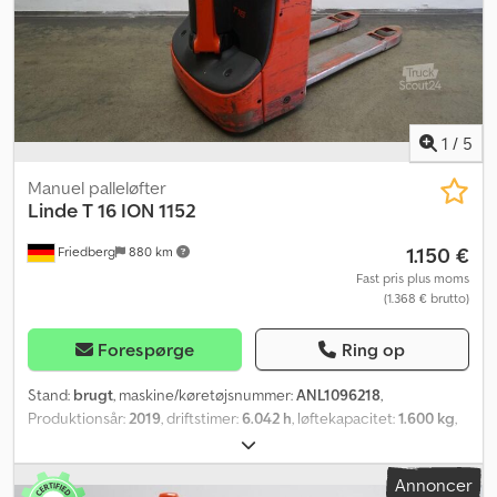
MANL1079501
1
/
5
Manuel palleløfter
Linde
T 16 ION 1152
1.150 €
Friedberg
880 km
Fast pris plus moms
(1.368 € brutto)
Forespørge
Ring op
Stand:
brugt
, maskine/køretøjsnummer:
ANL1096218
,
Produktionsår:
2019
, driftstimer:
6.042 h
, løftekapacitet:
1.600 kg
,
lastcentrum:
600 mm
, batterikapacitet:
82 Ah
, batterispænding:
24 V
, gaffelbærebredden:
540 mm
, gaffellængde:
1.150 mm
,
Annoncer
tomvægt:
316 kg
, samlet længde:
1.650 mm
, samlet bredde:
720