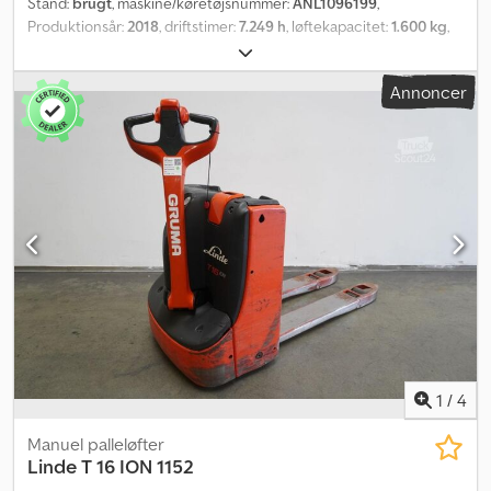
Stand:
brugt
, maskine/køretøjsnummer:
ANL1096199
,
Produktionsår:
2018
, driftstimer:
7.249 h
, løftekapacitet:
1.600 kg
,
lastcentrum:
600 mm
, batterikapacitet:
82 Ah
, batterispænding:
24 V
, gaffelbærebredden:
540 mm
, gaffellængde:
1.150 mm
,
Annoncer
tomvægt:
316 kg
, samlet længde:
1.650 mm
, samlet bredde:
720
mm
, brændstof:
elektricitet
, - Batteri uden Aquamatic-system -
Køretøjsstik MRC 160A - Vertikal batteriskift Dsdpfx Aszkcd
Dentock - Gaffeludførelse 540 - 1150 - 188 mm - Adgangskontrol:
LFM-RFID - Linde-oplader Ion HF, længde på netkabel 2,5 m,
længde på ladekabel 3 m - Dataoverførsel online - LSP 0.6 Ref.:
ANL1096199
1
/
4
Manuel palleløfter
Linde
T 16 ION 1152