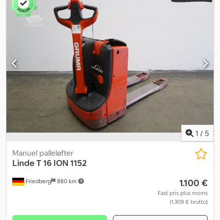
mm
, brændstof:
elektricitet
, - Batteri uden Aquamatic-system -
Køretøjsstik MRC 160A - Vertikal batteriskift - Gaffeludførelse 540
- 1150 - 188 mm - Adgangskontrol: LFM-RFID Djdpfx Ansznfhyjtock -
Linde-oplader Ion HF, længde på netkabel 2,5 m, længde på
ladekabel 3 m - Dataoverførsel online - LSP 0.6 Ref: ANL1096218
1
/
5
Manuel palleløfter
Linde
T 16 ION 1152
1.100 €
Friedberg
880 km
Fast pris plus moms
(1.309 € brutto)