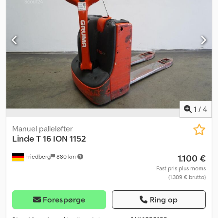
- 1150 - 188 mm - Adgangskontrol: LFM-RFID - Linde-oplader Ion
HF, kabellængde til stikkontakt: 2,5 m, kabellængde til opladning: 3
m - Dataoverførsel online - LSP 0.6 Ref: ANL1096214 Djdpfxszkcd
Re Antsck
1
/
4
Manuel palleløfter
Linde
T 16 ION 1152
1.100 €
Friedberg
880 km
Fast pris plus moms
(1.309 € brutto)
Forespørge
Ring op