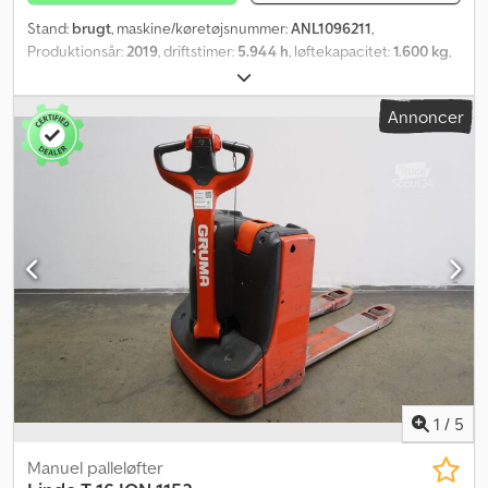
Stand:
brugt
, maskine/køretøjsnummer:
ANL1096211
,
Produktionsår:
2019
, driftstimer:
5.944 h
, løftekapacitet:
1.600 kg
,
lastcentrum:
600 mm
, batterikapacitet:
82 Ah
, batterispænding:
24 V
, gaffelbærebredden:
540 mm
, gaffellængde:
1.150 mm
,
Annoncer
tomvægt:
316 kg
, samlet længde:
1.650 mm
, samlet bredde:
720
mm
, brændstof:
elektricitet
, - Batteri uden Aquamatic-system -
Køretøjsstik MRC 160A - Vertikal batteriskift - Gaffeludførelse 540
- 1150 - 188 mm - Adgangskontrol: LFM-RFID - Linde-oplader Ion
HF, netkabellængde 2,5 m, ladekabellængde 3 m - Dataoverførsel
online - LSP 0.6 Ref.: ANL1096211 Dcjdjzkcfnepfx Antek
1
/
5
Manuel palleløfter