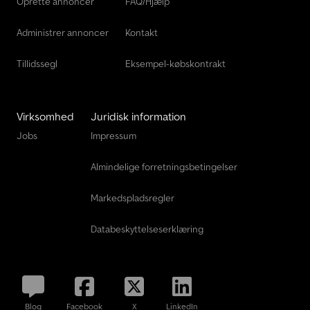
Oprette annoncer
FAQ/Hjælp
Administrer annoncer
Kontakt
Tillidssegl
Eksempel-købskontrakt
Virksomhed
Juridisk information
Jobs
Impressum
Almindelige forretningsbetingelser
Markedspladsregler
Databeskyttelseserklæring
Blog
Facebook
X
LinkedIn