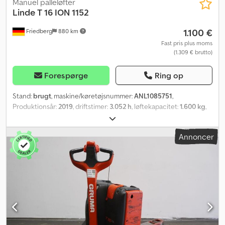
Manuel palleløfter
Linde
T 16 ION 1152
1.100 €
Friedberg
880 km
Fast pris plus moms
(1.309 € brutto)
Forespørge
Ring op
Stand:
brugt
, maskine/køretøjsnummer:
ANL1085751
,
Produktionsår:
2019
, driftstimer:
3.052 h
, løftekapacitet:
1.600 kg
,
lastcentrum:
600 mm
, batterikapacitet:
82 Ah
, batterispænding:
24 V
, gaffelbærebredden:
560 mm
, gaffellængde:
1.150 mm
,
Annoncer
tomvægt:
328 kg
, samlet længde:
1.650 mm
, samlet bredde:
720
mm
, brændstof:
elektricitet
, - Køretøjsstik REMA 160A - Vertikalt
batteriskift - Gaffeludførelse 560 - 1150 mm - Creep-kørsel -
Adgangskontrol: LFM-RFID - LSP 0.6 Dsdpezkm Iyofx Antsck