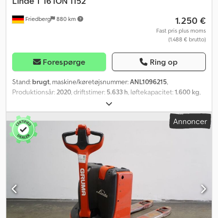
Linde
T 16 ION 1152
1.250 €
Friedberg
880 km
Fast pris plus moms
(1.488 € brutto)
Forespørge
Ring op
Stand:
brugt
, maskine/køretøjsnummer:
ANL1096215
,
Produktionsår:
2020
, driftstimer:
5.633 h
, løftekapacitet:
1.600 kg
,
lastcentrum:
600 mm
, batterikapacitet:
82 Ah
, batterispænding:
24 V
, gaffelbærebredden:
540 mm
, gaffellængde:
1.150 mm
,
Annoncer
tomvægt:
316 kg
, samlet længde:
1.650 mm
, samlet bredde:
720
mm
, brændstof:
elektricitet
, - Batteri uden Aquamatic -
Køretøjsstik MRC 160A - Vertikal batteriudskiftning Dodszkcfhjpfx
Anteck - Gaffeludførelse 540 - 1150 - 188 mm - Adgangskontrol:
LFM-RFID - Linde-oplader Ion HF, netkabellængde 2,5 m,
opladningskabellængde 3 m - Dataoverførsel online - LSP 0.6 Ref:
ANL1096215