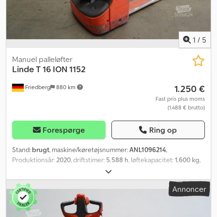
1
/
5
Manuel palleløfter
Linde
T 16 ION 1152
1.250 €
Friedberg
880 km
Fast pris plus moms
(1.488 € brutto)
Forespørge
Ring op
Stand:
brugt
, maskine/køretøjsnummer:
ANL1096214
,
Produktionsår:
2020
, driftstimer:
5.588 h
, løftekapacitet:
1.600 kg
,
lastcentrum:
600 mm
, batterikapacitet:
82 Ah
, batterispænding:
24 V
, gaffelbærebredden:
540 mm
, gaffellængde:
1.150 mm
,
Annoncer
tomvægt:
316 kg
, samlet længde:
1.650 mm
, samlet bredde:
720
mm
, brændstof:
elektricitet
, - Batteri uden Aquamatic-system -
Køretøjsstik MRC 160A - Vertikal batteriskift - Gaffeludførelse 540