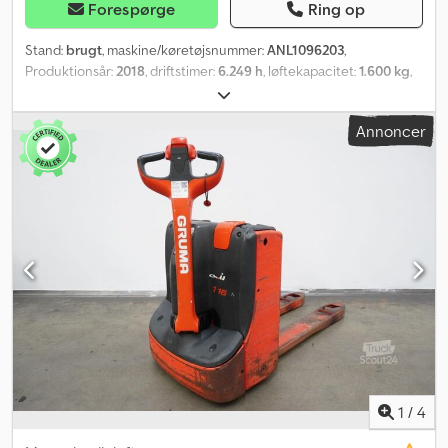
Forespørge
Ring op
Stand:
brugt
, maskine/køretøjsnummer:
ANL1096203
,
Produktionsår:
2018
, driftstimer:
6.249 h
, løftekapacitet:
1.600 kg
,
lastcentrum:
600 mm
, batterikapacitet:
82 Ah
, batterispænding:
24 V
, gaffelbærebredden:
540 mm
, gaffellængde:
1.150 mm
,
Annoncer
tomvægt:
316 kg
, samlet længde:
1.650 mm
, samlet bredde:
720
mm
, brændstof:
elektricitet
, - Batteri uden Aquamatic-system -
Køretøjsstik MRC 160A - Vertikal batteriskift - Gaffeludførelse 540
- 1150 - 188 mm - Adgangskontrol: LFM-RFID - Linde-oplader Ion
HF, netkabel længde 2,5 m, ladekabel længde 3 m - Dataoverførsel
online - LSP 0.6 Ref.: ANL1096203 Djdpfx Anezlu Htotock
1
/
4