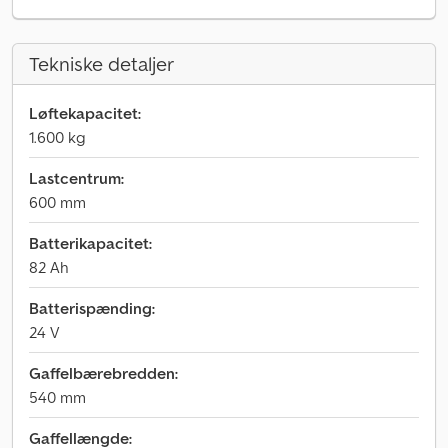
Tekniske detaljer
Løftekapacitet:
1.600 kg
Lastcentrum:
600 mm
Batterikapacitet:
82 Ah
Batterispænding:
24 V
Gaffelbærebredden:
540 mm
Gaffellængde: