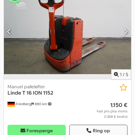
Køretøjsstik MRC 160A - Vertikal batteriskift - Gaffellængde 540 -
1150 - 188 mm Dodpfx Anozkcfustock - Adgangskontrol: LFM-RFID
- Linde-oplader Ion HF, kabellængde til stikkontakten 2,5 m,
kabellængde til opladning 3 m - Dataoverførsel online - LSP 0.6
Ref: ANL1096206
1
/
5
Manuel palleløfter
Linde
T 16 ION 1152
1.150 €
Friedberg
880 km
Fast pris plus moms
(1.368 € brutto)
Forespørge
Ring op