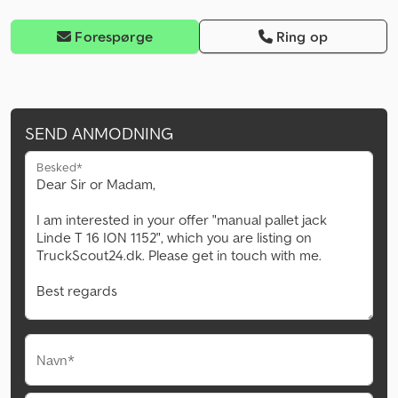
Forespørge
Ring op
SEND ANMODNING
Besked*
Navn*