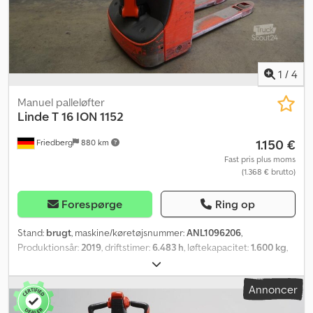
1
/
4
Manuel palleløfter
Linde
T 16 ION 1152
1.150 €
Friedberg
880 km
Fast pris plus moms
(1.368 € brutto)
Forespørge
Ring op
Stand:
brugt
, maskine/køretøjsnummer:
ANL1096206
,
Produktionsår:
2019
, driftstimer:
6.483 h
, løftekapacitet:
1.600 kg
,
lastcentrum:
600 mm
, batterikapacitet:
82 Ah
, batterispænding:
24 V
, gaffelbærebredden:
540 mm
, gaffellængde:
1.150 mm
,
Annoncer
tomvægt:
316 kg
, samlet længde:
1.650 mm
, samlet bredde:
720
mm
, brændstof:
elektricitet
, - Batteri uden Aquamatic-system -