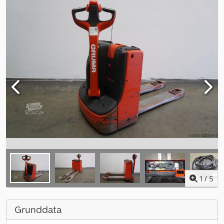
1
/
5
Grunddata