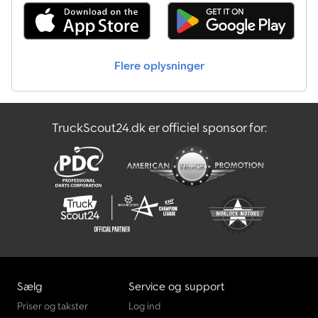
Dieselpartikelfilter 6-trins manuel gearkasse Hydraulisk kippelad
Hydraulisk spil Hydraulisk kippemekanisme LED-lyssøjler
Servostyring Central lås Elektriske vinduer og sidespejle Airbag til
føreren Lille opbevaringskasse til værktøj/udstyr Tidligere
Flere oplysninger
bykøretøj Varmebeskyttelsesglas Forstærket stabilisator på
forakslen Dobbeltmontering på 2. aksel/bagaksel Nyttelast 1770
kg Egenvægt 3230 kg Tilladt totalvægt 5000 kg Motor 2148 ccm -
120 kW CDI KAT Fejl og mangler, ændringer og forbehold for
TruckScout24.dk er officiel sponsor for:
mellemsalg Vi sælger udelukkende i henhold til vores generelle
forretningsbetingelser og uden nogen form for garanti. Fejl og
mangler, ændringer og forbehold for mellemsalg. Vi er åbne
mandag til fredag fra kl. 9.00 til 17.00, og lørdag efter aftale. Uden
for åbningstiden er telefoniske aftaler mulige. Vi modtager gerne
dit nuværende brugte udstyr/køretøj i bytte. Salg til
erhvervsdrivende og eksportører prioriteres, og dette gælder for
hele vores køretøjsbestand. Ovenstående oplysninger er
uforbindende. Fejl og mangler/ændringer og forbehold for
mellemsalg.
Sælg
Service og support
Priser og takster
Log ind