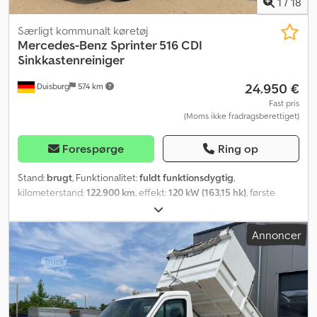
1
/
18
Særligt kommunalt køretøj
Mercedes-Benz
Sprinter 516 CDI
Sinkkastenreiniger
24.950 €
Duisburg
574 km
Fast pris
(Moms ikke fradragsberettiget)
Forespørge
Ring op
Stand:
brugt
, Funktionalitet:
fuldt funktionsdygtig
,
kilometerstand:
122.900 km
, effekt:
120 kW (163,15 hk)
, første
registrering:
10/2009
, samlet vægt:
5.000 kg
, brændstoftype:
diesel
, farve:
hvid
, akslekonfiguration:
4x2
, driftsvægt:
3.230 kg
,
Annoncer
maksimal lastvægt:
1.770 kg
, tomvægt:
3.230 kg
, næste syn (TÜV):
07/2027
, brændstof:
diesel
, energieffektivitet:
G
, førerhus:
anden
,
geartype:
mekanisk
, emissionsklasse:
Euro 5
, samlet længde:
6.400 mm
, samlet bredde:
2.170 mm
, total højde:
2.850 mm
, antal
sæder:
2
, antal gear:
6
, maskine/køretøjsnummer:
WB339
, Udstyr:
ABS, airbag, centrallås, elektrisk rudehejs, hydraulik,