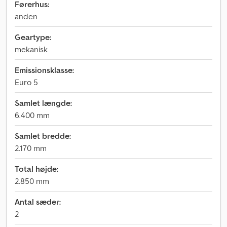
Førerhus:
anden
Geartype:
mekanisk
Emissionsklasse:
Euro 5
Samlet længde:
6.400 mm
Samlet bredde:
2.170 mm
Total højde:
2.850 mm
Antal sæder:
2