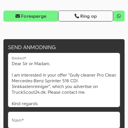
Forespørge
Ring op
SEND ANMODNING
Besked*
Navn*