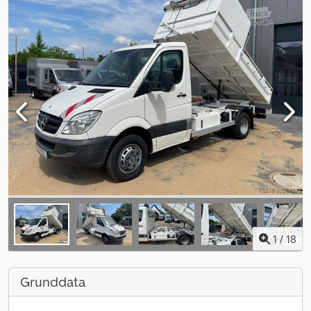
1
/
18
Grunddata