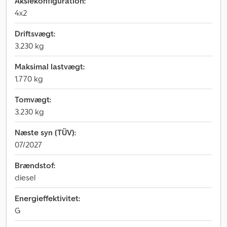
Akslekonfiguration:
4x2
Driftsvægt:
3.230 kg
Maksimal lastvægt:
1.770 kg
Tomvægt:
3.230 kg
Næste syn (TÜV):
07/2027
Brændstof:
diesel
Energieffektivitet:
G