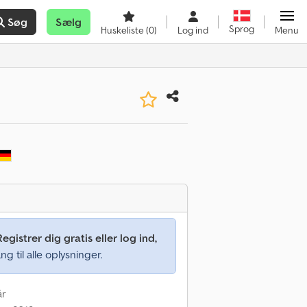
Søg
Sælg
Sprog
Huskeliste
(0)
Log ind
Menu
Registrer dig gratis eller log ind,
ng til alle oplysninger.
år