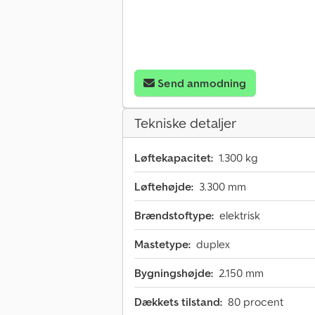
Send anmodning
Tekniske detaljer
Løftekapacitet:
1.300 kg
Løftehøjde:
3.300 mm
Brændstoftype:
elektrisk
Mastetype:
duplex
Bygningshøjde:
2.150 mm
Dækkets tilstand:
80 procent