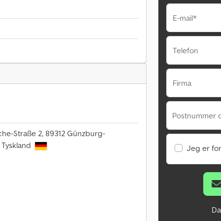
E-mail*
Telefon
Firma
Postnummer 
che-Straße 2, 89312 Günzburg-
 Tyskland
Jeg er fo
Da