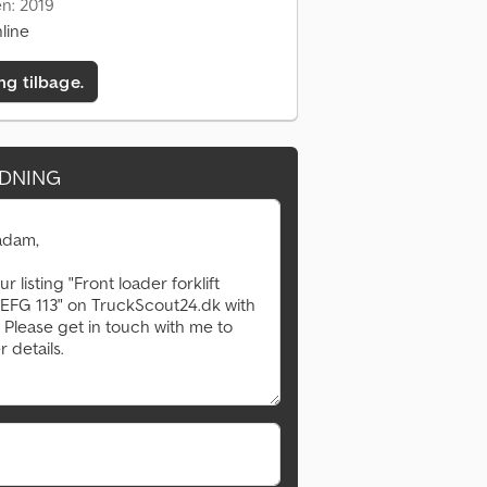
en: 2019
line
ing tilbage.
DNING