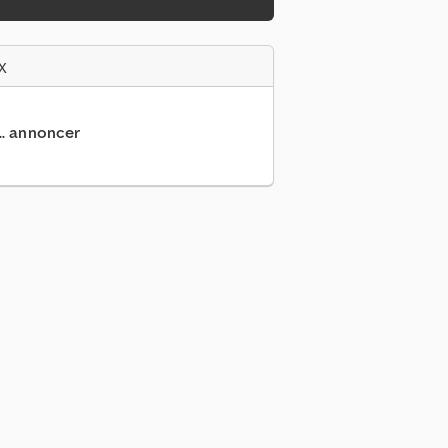
x
... annoncer