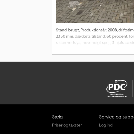
Stand:
brugt
, Produktionsår:
2008
, driftsti
2.150 mm
, dækkets tilstand:
60 procent
, t
sikkerhedslys, indvendigt spejl, 3-hjuls, sæ
Sælg
Service og supp
Priser og takster
Log ind