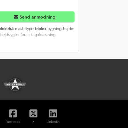
Send anmodning
elektrisk
, mastetype:
triplex
, bygningshøjde:
, arbejdslygter foran, tagafdækning,
Facebook
X
LinkedIn