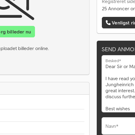
Registreret sid
25 Annoncer on
Venligst r
rg billeder nu
ploadet billeder online.
SEND ANMO
Besked*
Navn*