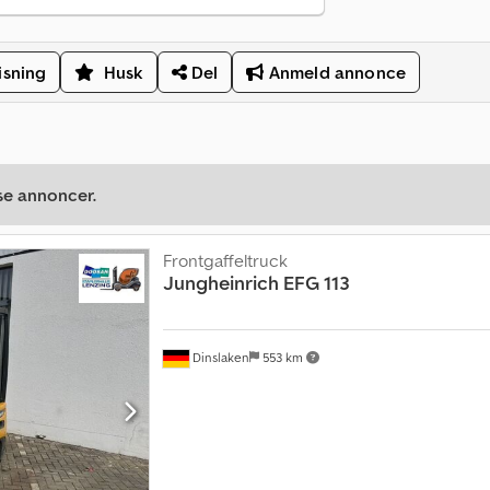
isning
Husk
Del
Anmeld annonce
se annoncer.
Frontgaffeltruck
Jungheinrich
EFG 113
Dinslaken
553 km