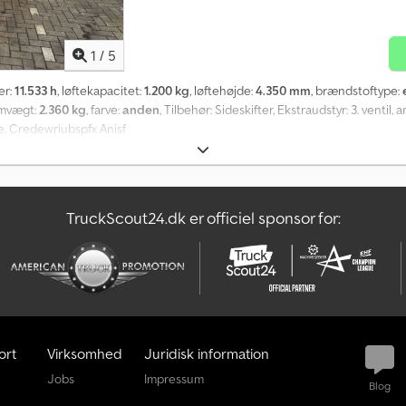
1
/
5
mer:
11.533 h
, løftekapacitet:
1.200 kg
, løftehøjde:
4.350 mm
, brændstoftype:
omvægt:
2.360 kg
, farve:
anden
, Tilbehør: Sideskifter, Ekstraudstyr: 3. ventil
de, Credewriubspfx Anisf
TruckScout24.dk er officiel sponsor for:
ort
Virksomhed
Juridisk information
Jobs
Impressum
Blog