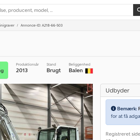
inigraver
Annonce-ID: A218-66-503
Produktionsår
Stand
Beliggenhed
2013
Brugt
Balen
ng
Udbyder
Bemærk:
for at få adga
Registreret sid