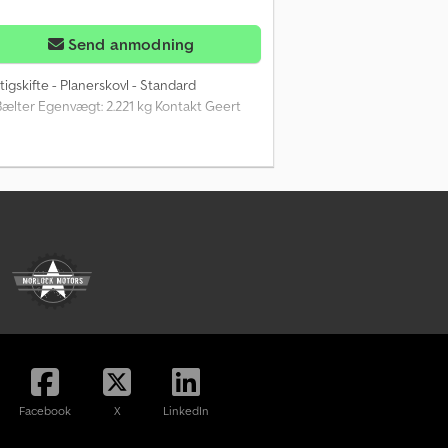
Send anmodning
tigskifte - Planerskovl - Standard
Bælter Egenvægt: 2.221 kg Kontakt Geert
Facebook
X
LinkedIn