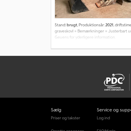
Stand:
brugt
, Produktionsår:
2021
, driftstim
graveskovl = Bemærkninger = Justerbart un
Geuens for yderligere information.
Sælg
Service og supp
Priser og takster
Log ind