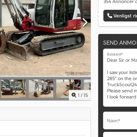
354 Annoncer o
Venligst r
SEND ANMO
Besked*
1
/
15
Navn*