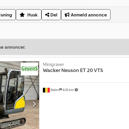
isning
Husk
Del
Anmeld annonce
se annoncer.
Minigraver
Wacker Neuson
ET 20 VTS
Balen
635 km