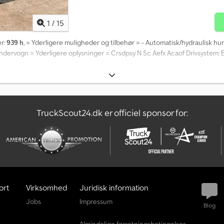
1
/
15
er:
939 h
, = Yderligere muligheder og tilbehør = - Automatisk/hydraulisk hur
dervogn = Yderligere oplysninger = Crsdpsy N Sc Aefx Acaof Drivsystem: 
TruckScout24.dk er officiel sponsor for:
ort
Virksomhed
Juridisk information
Jobs
Impressum
Blog