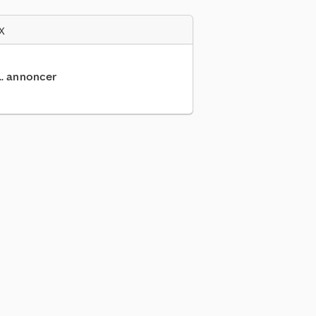
x
... annoncer