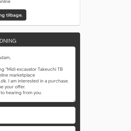
nline
ing tilbage.
DNING