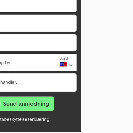
Jord
og by
rhandler.
Send anmodning
tabeskyttelseserklæring