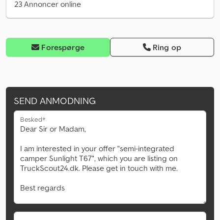
23 Annoncer online
Forespørge
Ring op
SEND ANMODNING
Besked*