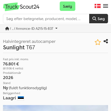
Sælg
Søg
/ ... / Annonce-ID: A215-15-837
Halvintegreret autocamper
Sunlight
T67
Fast pris inkl. moms
76.801 €
(61.936 € netto)
Produktionsår
2026
Stand
Ny
(fuldt funktionsdygtig)
Beliggenhed
Laagri