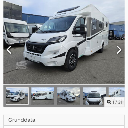
1
/
31
Grunddata