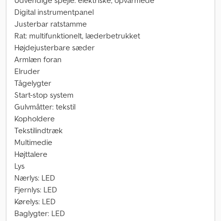
Udvendige spejle: elektriske, opvarmede
Digital instrumentpanel
Justerbar ratstamme
Rat: multifunktionelt, læderbetrukket
Højdejusterbare sæder
Armlæn foran
Elruder
Tågelygter
Start-stop system
Gulvmåtter: tekstil
Kopholdere
Tekstilindtræk
Multimedie
Højttalere
Lys
Nærlys: LED
Fjernlys: LED
Kørelys: LED
Baglygter: LED