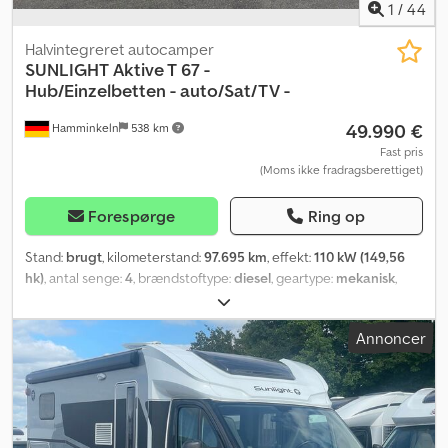
1
/
44
Halvintegreret autocamper
SUNLIGHT
Aktive T 67 -
Hub/Einzelbetten - auto/Sat/TV -
49.990 €
Hamminkeln
538 km
Fast pris
(Moms ikke fradragsberettiget)
Forespørge
Ring op
Stand:
brugt
, kilometerstand:
97.695 km
, effekt:
110 kW (149,56
hk)
, antal senge:
4
, brændstoftype:
diesel
, geartype:
mekanisk
,
farve:
hvid
, første registrering:
03/2018
, samlet længde:
7.381 mm
,
samlet bredde:
2.325 mm
, total højde:
2.905 mm
, emissionsklasse:
Annoncer
Euro 6
, samlet vægt:
3.495 kg
, Udstyr:
ABS, badeværelse,
centrallås, klimaanlæg
, Fiat 2.3 Multijet 110 kW/150 hk *
Enkeltsenge i bagenden * Stor garage med døre på venstre og
højre side * Sænkeseng * Fører- og passagersæder *
Siddegruppe med bænksæde i siden * Kan omdannes til seng * L-
formet køkken med vask og komfur * Separat køleskab *