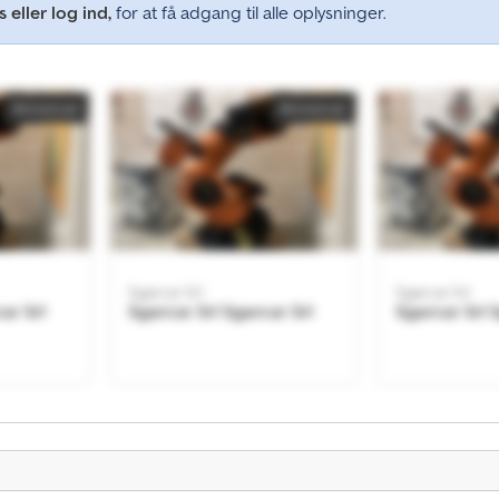
 eller log ind,
for at få adgang til alle oplysninger.
Annoncer
Annoncer
Sgarcar Srl
Sgarcar Srl
ar Srl
Sgarcar Srl Sgarcar Srl
Sgarcar Srl 
Annoncer