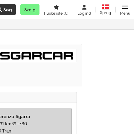
Søg
Sælg
Sprog
Huskeliste
(0)
Log ind
Menu
Lorenzo Sgarra
 231 km39+780
 Trani