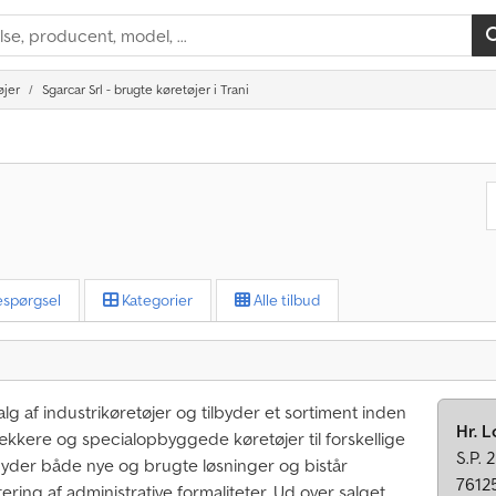
øjer
Sgarcar Srl - brugte køretøjer i Trani
spørgsel
Kategorier
Alle tilbud
lg af industrikøretøjer og tilbyder et sortiment inden
Hr. 
ækkere og specialopbyggede køretøjer til forskellige
S.P.
byder både nye og brugte løsninger og bistår
76125
ring af administrative formaliteter. Ud over salget