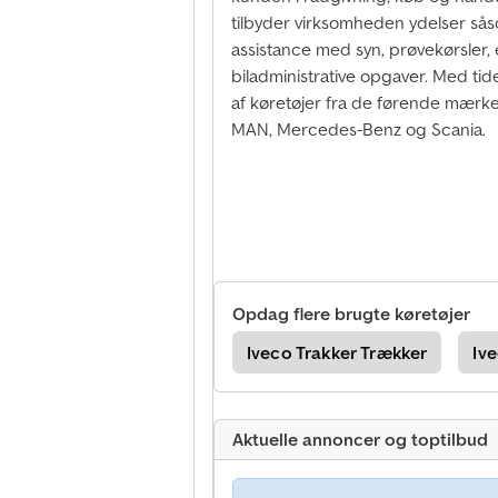
tilbyder virksomheden ydelser så
assistance med syn, prøvekørsler, e
biladministrative opgaver. Med ti
af køretøjer fra de førende mærke
MAN, Mercedes-Benz og Scania.
Opdag flere brugte køretøjer
npumpe
Iveco Andre
Iveco Trakker Trækker
Iv
Aktuelle annoncer og toptilbud