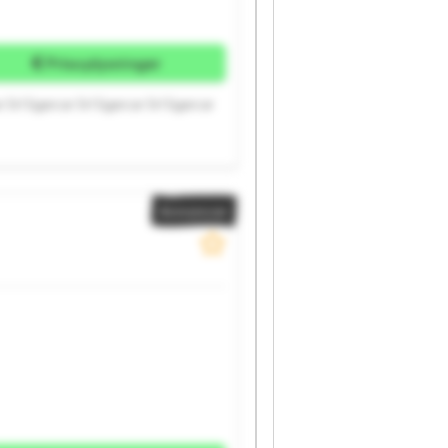
Prisoplysninger
r Srl Sgarcar Srl Sgarcar Srl Sgarcar
Annoncer