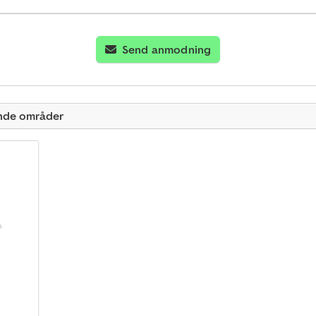
Send anmodning
ende områder