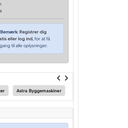
n
a
Bemærk:
Registrer dig
atis eller log ind,
for at få
gang til alle oplysninger.
ker
Astra Byggemaskiner