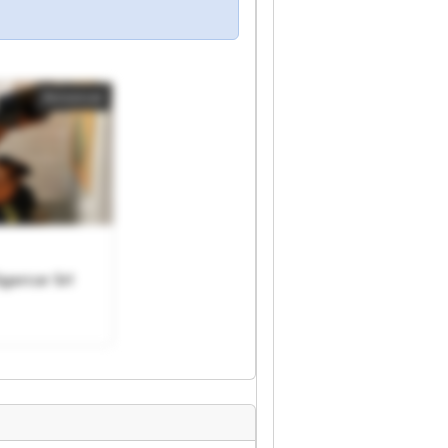
Annoncer
Sgarcar Srl