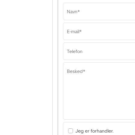
Navn*
E-mail*
Sgarcar Srl
Sgarcar Srl Sgarc
Telefon
Besked*
Jeg er forhandler.