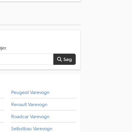
am (ESP), fartpilot, immobilizersystem,
tionskontrol, tågelygter
, Chrysler Pacifica
ckage 27L, 9-trins automatgear, Caprice
s, adaptiv fartpilot, afstandsadvarsel.
jer.
Søg
Peugeot Varevogn
Renault Varevogn
Roadcar Varevogn
Selbstbau Varevogn