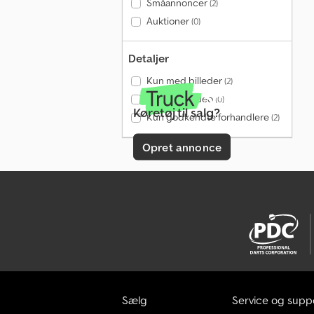
Småannoncer
(2)
Auktioner
(0)
Detaljer
Kun med billeder
(2)
Kun med video
(0)
Køretøj til salg?
Kun godkendte forhandlere
(2)
Opret annonce
Sælg
Service og supp