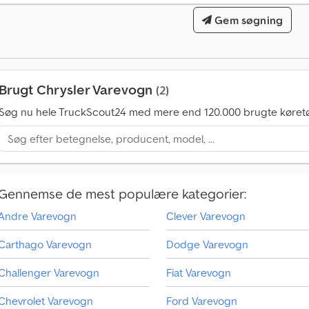
e
bordincomputer, centrallås, ekstra forlygter, elektronisk stabilitetsprogr
r
Gem søgning
klimaanlæg, navigationssystem, skydedør, sommersdæk, trailertræk, trak
1
Touring L - Multi VAN, 3,6 l Pentastar V6 ESS motor. Customer Preferred Pa
4
lædersæder, klapsæder, skydedøre på begge sider, klimaanlæg, US-VAN minibu
0
Cjdpfx Asyf Hayec Aorf
.
0
Brugt Chrysler Varevogn
(2)
0
Søg nu hele TruckScout24 med mere end 120.000 brugte køretø
0
k
ø
b
s
f
Gennemse de mest populære kategorier:
o
Andre Varevogn
Clever Varevogn
r
e
Carthago Varevogn
Dodge Varevogn
s
p
Challenger Varevogn
Fiat Varevogn
ø
r
Chevrolet Varevogn
Ford Varevogn
g