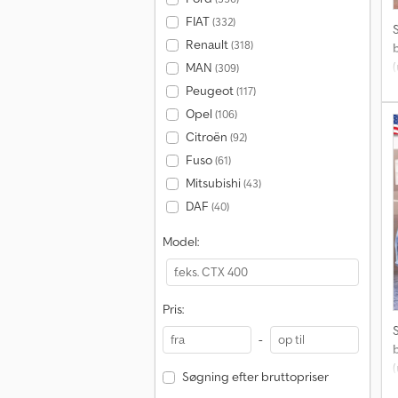
FIAT
(332)
Renault
(318)
MAN
(309)
Peugeot
(117)
Opel
(106)
Citroën
(92)
C
Fuso
(61)
K
Mitsubishi
(43)
G
DAF
(40)
Model:
E
Pris:
T
-
1
Søgning efter bruttopriser