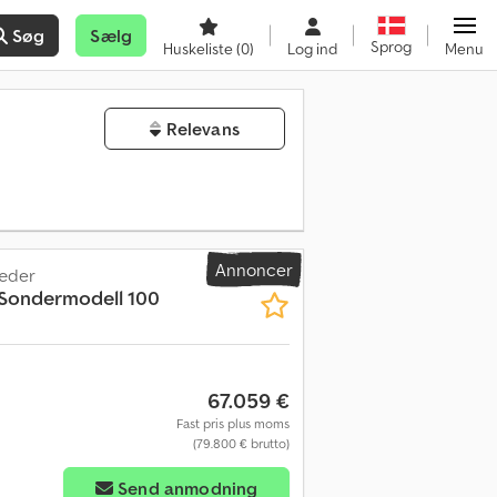
Søg
Sælg
Sprog
Huskeliste
(0)
Log ind
Menu
Relevans
Annoncer
sæder
 Sondermodell 100
67.059 €
Fast pris plus moms
(79.800 € brutto)
Send anmodning