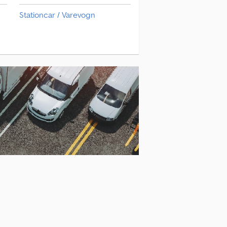
Stationcar / Varevogn
Vantourer Varevogn
Varevogn