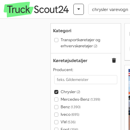
Kategori
Transportkøretøjer og
erhvervskøretøjer
(2)
Køretøjsdetaljer
Producent:
Chrysler
(2)
Mercedes-Benz
(1.399)
Benz
(1.390)
Iveco
(695)
VW
(536)
Ford
(356)