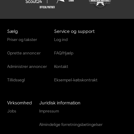
Liebherr Ltm 1650-8.1
Liebherr Ltr 1100
Liebherr Mk Lastbiler
Sælg
Service og support
Liebherr Pr Byggemaskiner
Priser og takster
Log ind
Liebherr Pæledrivende Og Trækkende Enhed
Oprette annoncer
FAQ/Hjælp
Liebherr Tipvogn
Administrer annoncer
Kontakt
Tillidssegl
Eksempel-købskontrakt
Virksomhed
Juridisk information
Jobs
Impressum
Almindelige forretningsbetingelser