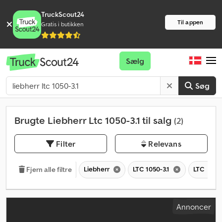
TruckScout24
Til appen
Gratis i butikken
Sælg
Søg
Brugte Liebherr Ltc 1050-3.1 til salg
(2)
Filter
Relevans
Liebherr
LTC 1050-3.1
LTC
Fjern alle filtre
Annoncer