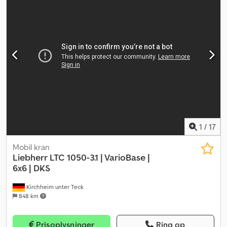
1
/
17
Mobil kran
Liebherr
LTC 1050-3.1 | VarioBase |
6x6 | DKS
Kirchheim unter Teck
848 km
Prisoplysninger
Ring op